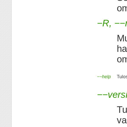
om
−R, −−
Mu
ha
om
−−help
Tulos
−−vers
Tu
va