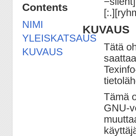
−silent
Contents
[:.][ryh
NIMI
KUVAUS
YLEISKATSAUS
Tätä oh
KUVAUS
saattaa
Texinfo
tietolä
Tämä o
GNU-ve
muuttaa
käyttäj