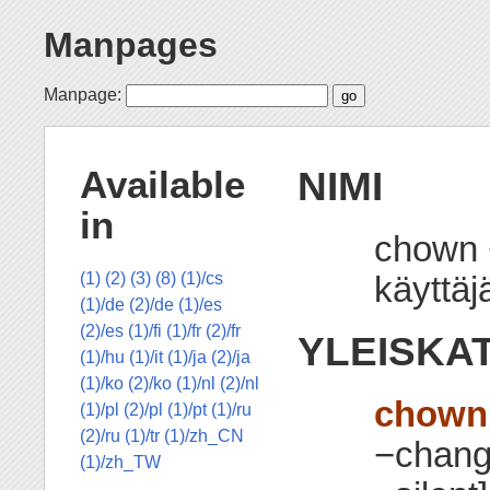
Manpages
Manpage:
NIMI
Available
in
chown 
käyttäj
(1)
(2)
(3)
(8)
(1)/cs
(1)/de
(2)/de
(1)/es
(2)/es
(1)/fi
(1)/fr
(2)/fr
YLEISKA
(1)/hu
(1)/it
(1)/ja
(2)/ja
(1)/ko
(2)/ko
(1)/nl
(2)/nl
chown
(1)/pl
(2)/pl
(1)/pt
(1)/ru
(2)/ru
(1)/tr
(1)/zh_CN
−change
(1)/zh_TW