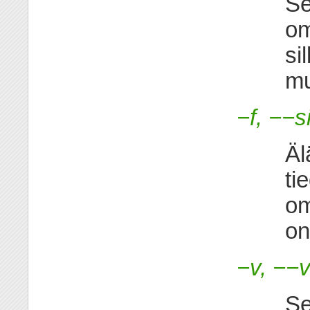
Se
om
si
mu
−f, −−s
Äl
ti
om
on
−v, −−
Se