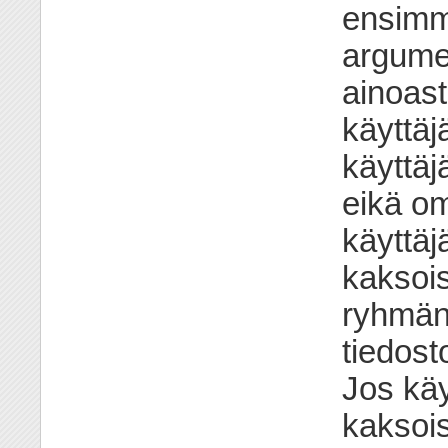
ensimmä
argumen
ainoast
käyttäj
käyttäj
eikä o
käyttäj
kaksois
ryhmän
tiedos
Jos kä
kaksois