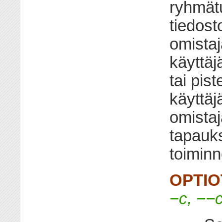
ryhmätu
tiedost
omista
käyttäj
tai pist
käyttäj
omista
tapauk
toiminn
OPTIO
−c, −−