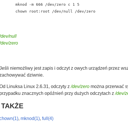
mknod -m 666 /dev/zero c 1 5

chown root:root /dev/null /dev/zero
/dev/null
/dev/zero
Jeśli niemożliwy jest zapis i odczyt z owych urządzeń przez w
zachowywać dziwnie.
Od Linuksa Linux 2.6.31, odczyty z
/dev/zero
można przerwać s
przypadku znacznych opóźnień przy dużych odczytach z
/dev/z
 TAKŻE
chown(1)
,
mknod(1)
,
full(4)