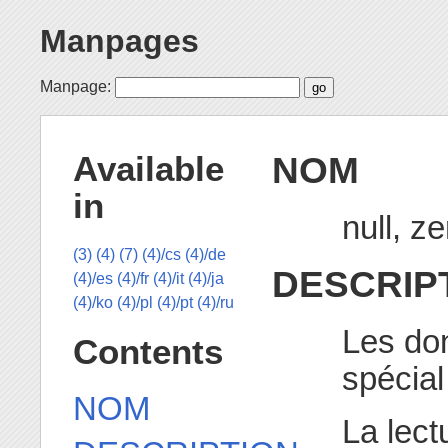
Manpages
Manpage:
NOM
Available
in
null, z
(3)
(4)
(7)
(4)/cs
(4)/de
DESCRIP
(4)/es
(4)/fr
(4)/it
(4)/ja
(4)/ko
(4)/pl
(4)/pt
(4)/ru
Les don
Contents
spécia
NOM
La lect