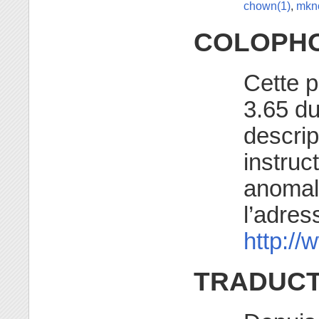
chown(1)
,
mkn
COLOPH
Cette p
3.65 du
descrip
instruc
anomali
l’adres
http:/
TRADUCT