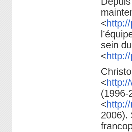
Depuis 
mainten
<
http:/
l’équip
sein du
<
http:/
Christ
<
http:/
(1996-2
<
http:/
2006). 
francop