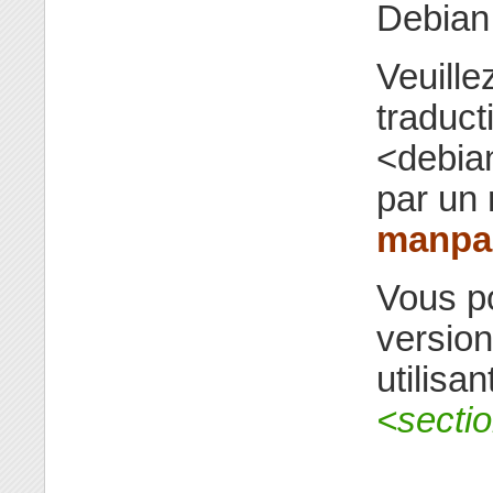
Debian
Veuille
traduct
<debia
par un 
manpa
Vous po
versio
utilis
<secti