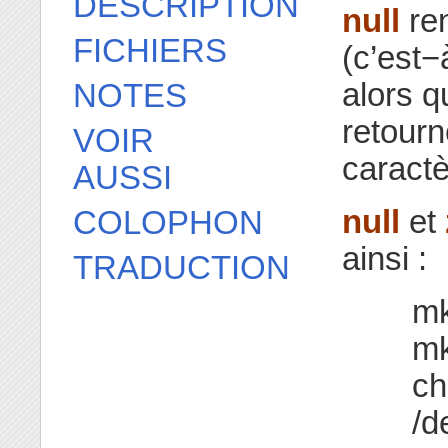
DESCRIPTION
null
ren
FICHIERS
(c’est
alors q
NOTES
retourn
VOIR
caractè
AUSSI
null
et
COLOPHON
ainsi :
TRADUCTION
mk
mk
ch
/d