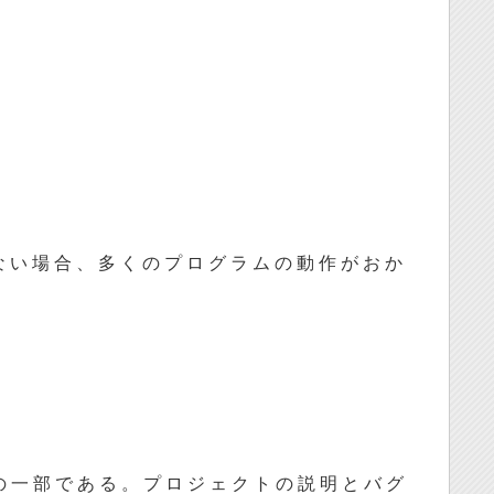
な い 場 合 、 多 く の プ ロ グ ラ ム の 動 作 が お か
の 一 部 で あ る 。 プ ロ ジ ェ ク ト の 説 明 と バ グ