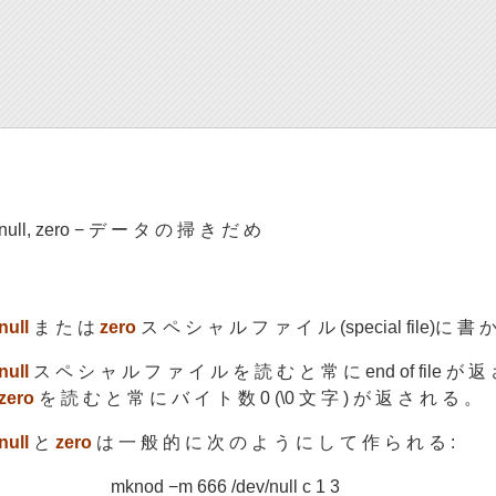
null, zero − デ ー タ の 掃 き だ め
null
ま た は
zero
ス ペ シ ャ ル フ ァ イ ル (special file)に 
null
ス ペ シ ャ ル フ ァ イ ル を 読 む と 常 に end of file が 返
zero
を 読 む と 常 に バ イ ト 数 0 (\0 文 字 ) が 返 さ れ る 。
null
と
zero
は 一 般 的 に 次 の よ う に し て 作 ら れ る :
mknod −m 666 /dev/null c 1 3