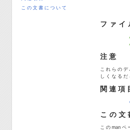
こ の 文 書 に つ い て
フ ァ イ
注 意
こ れ ら の デ 
し く な る だ
関 連 項 
こ の 文 
こ の man ペ 