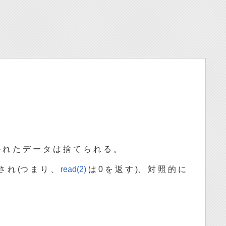
書 か れ た デ ー タ は 捨 て ら れ る 。
 さ れ (つ ま り 、
read(2)
は 0 を 返 す )、 対 照 的 に