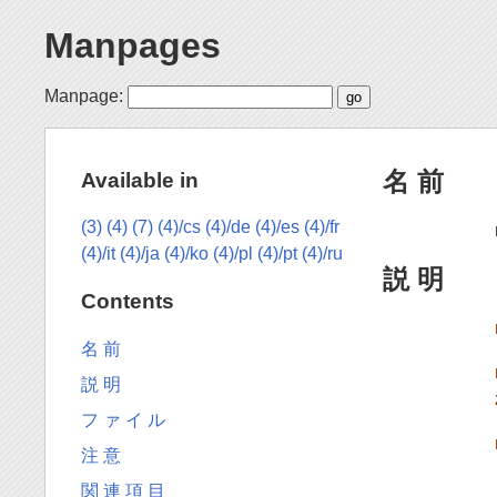
Manpages
Manpage:
名 前
Available in
(3)
(4)
(7)
(4)/cs
(4)/de
(4)/es
(4)/fr
(4)/it
(4)/ja
(4)/ko
(4)/pl
(4)/pt
(4)/ru
説 明
Contents
名 前
説 明
フ ァ イ ル
注 意
関 連 項 目