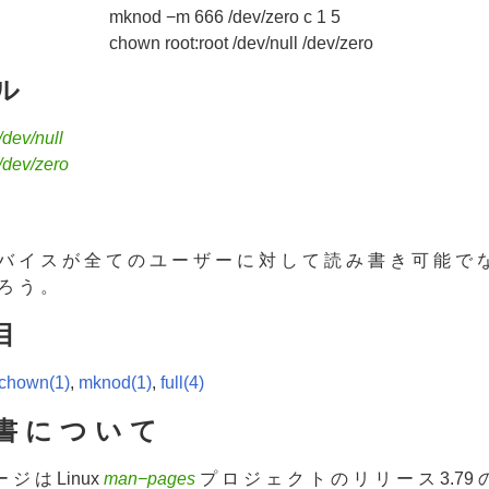
mknod −m 666 /dev/zero c 1 5
chown root:root /dev/null /dev/zero
 ル
/dev/null
/dev/zero
バ イ ス が 全 て の ユ ー ザ ー に 対 し て 読 み 書 き 可 能 で 
 ろ う 。
目
chown(1)
,
mknod(1)
,
full(4)
書 に つ い て
ー ジ は Linux
man−pages
プ ロ ジ ェ ク ト の リ リ ー ス 3.79 