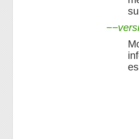
su
−−vers
Mo
in
es