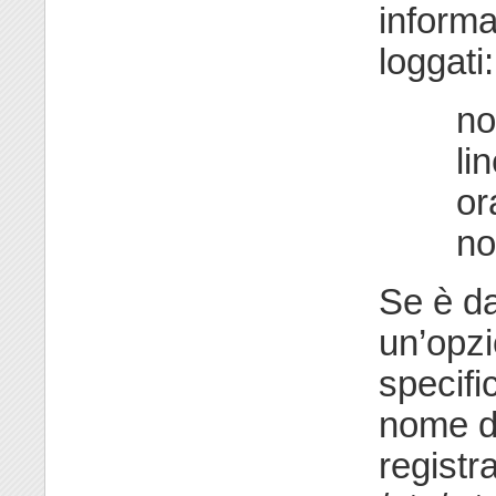
informa
loggati:
no
li
or
no
Se è d
un’opz
specifi
nome de
registra