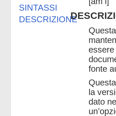
[am i]
SINTASSI
DESCRIZ
DESCRIZIONE
Questa
manten
essere 
documen
fonte a
Questa
la ver
dato n
un’opz