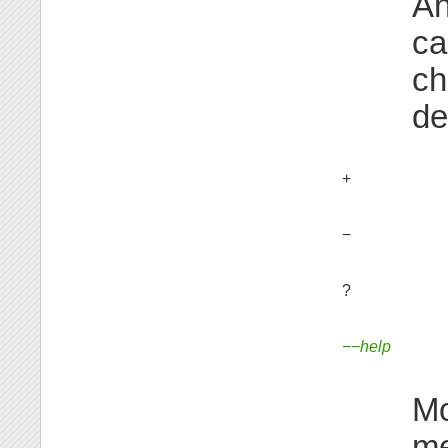
An
ca
ch
de
+
−
?
−−help
Mo
me