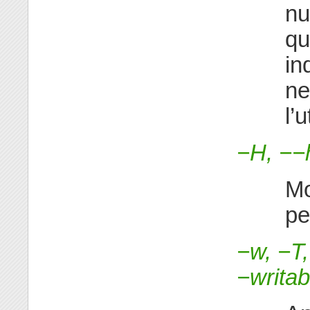
nu
qua
in
ne
l’
−H, −−
Mo
pe
−w, −T
−writab