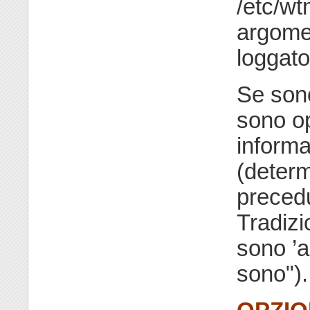
/etc/w
argome
loggato
Se son
sono o
informa
(determ
precedu
Tradizi
sono ’a
sono").