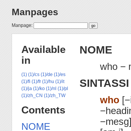
Manpages
Manpage:
NOME
Available
in
who − m
(1)
(1)/cs
(1)/de
(1)/es
SINTASSI
(1)/fi
(1)/fr
(1)/hu
(1)/it
(1)/ja
(1)/ko
(1)/nl
(1)/pl
(1)/zh_CN
(1)/zh_TW
who
[−
Contents
−headi
−mesg] 
NOME