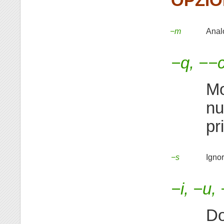
OPZIO
−m
Anal
−q, −−
Mo
nu
pr
−s
Ignor
−i, −u,
Do