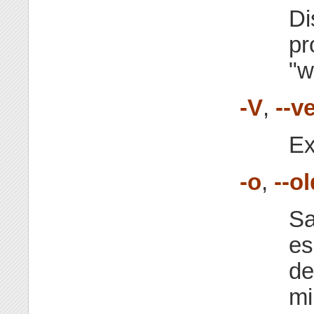
Di
pr
"w
-V
,
--v
Ex
-o
,
--ol
Sa
es
de
mi