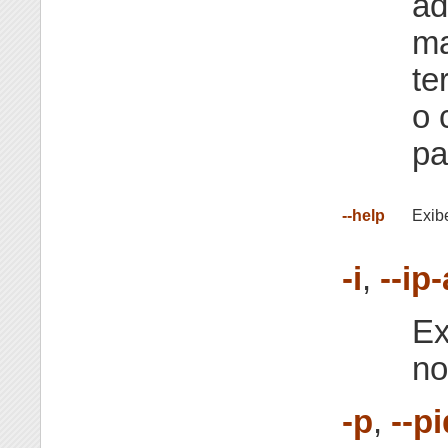
ad
ma
te
o
pa
--help
Exibe
-i
,
--ip
Ex
no
-p
,
--p