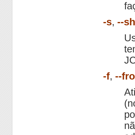
fa
-s
,
--s
Us
te
J
-f
,
--fr
At
(n
po
nã