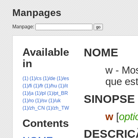
Manpages
Manpage:
NOME
Available
in
w - Mo
que es
(1)
(1)/cs
(1)/de
(1)/es
(1)/fi
(1)/fr
(1)/hu
(1)/it
(1)/ja
(1)/pl
(1)/pt_BR
SINOPSE
(1)/ro
(1)/sv
(1)/uk
(1)/zh_CN
(1)/zh_TW
w
[
opti
Contents
DESCRIÇ