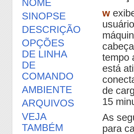
NOME
w
exibe
SINOPSE
usuári
DESCRIÇÃO
máquin
OPÇÕES
cabeça
DE LINHA
tempo 
DE
está at
COMANDO
conect
AMBIENTE
de carg
15 min
ARQUIVOS
VEJA
As segu
TAMBÉM
para ca