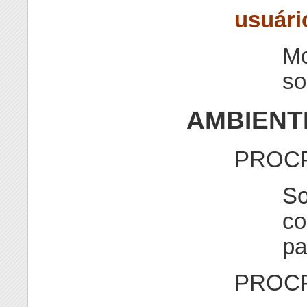
usuári
Mo
so
AMBIENT
PROC
So
co
pa
PROC