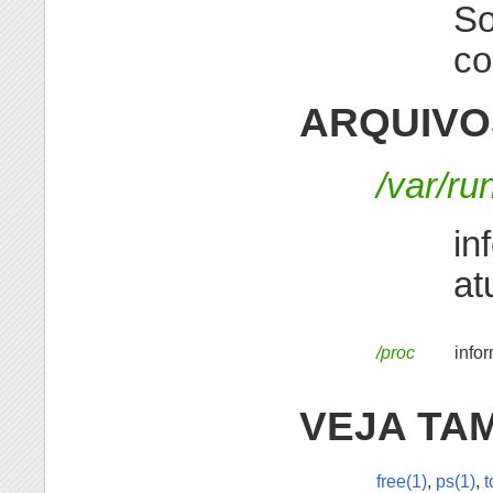
So
co
ARQUIVO
/var/ru
in
at
/proc
info
VEJA TA
free(1)
,
ps(1)
,
t