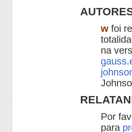
AUTORE
w
foi r
totalid
na ver
gauss.
johns
Johnso
RELATAN
Por fav
para
p