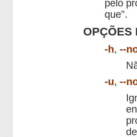
pelo p
que".
OPÇÕES 
-h
,
--n
Nã
-u
,
--n
Ig
en
pr
de