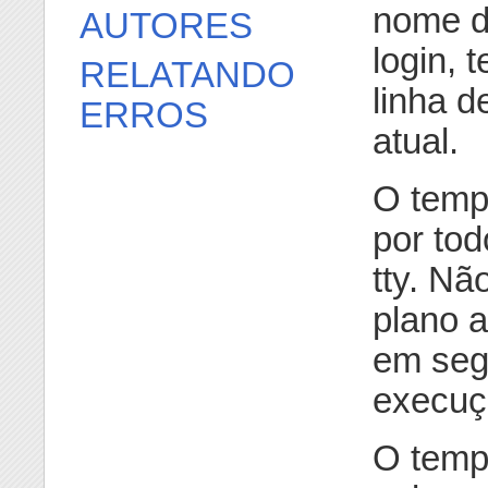
nome do
AUTORES
login,
RELATANDO
linha 
ERROS
atual.
O temp
por to
tty. Nã
plano a
em seg
execuç
O temp