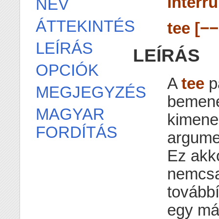
interru
NÉV
ÁTTEKINTÉS
tee [−
LEÍRÁS
LEÍRÁS
OPCIÓK
A
tee
p
MEGJEGYZÉS
bemene
MAGYAR
kimene
FORDÍTÁS
argumen
Ez akk
nemcsa
tovább
egy más