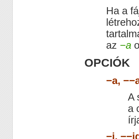
Ha a fá
létreho
tartalm
az
−a
o
OPCIÓK
−a, −−
A 
a 
ír
−i, −−i