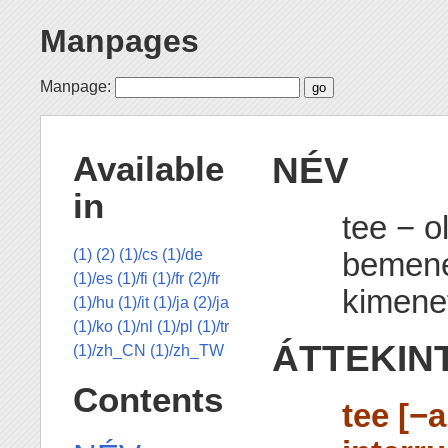
Manpages
Manpage:
NÉV
Available
in
tee − 
bemene
(1)
(2)
(1)/cs
(1)/de
(1)/es
(1)/fi
(1)/fr
(2)/fr
kimenet
(1)/hu
(1)/it
(1)/ja
(2)/ja
(1)/ko
(1)/nl
(1)/pl
(1)/tr
ÁTTEKIN
(1)/zh_CN
(1)/zh_TW
Contents
tee [−