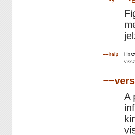
Fi
me
je
−−help
Haszn
vissz
−−vers
A 
in
ki
vi