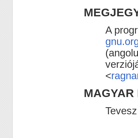
MEGJEG
A progr
gnu.or
(angolu
verziój
<
ragna
MAGYAR 
Tevesz