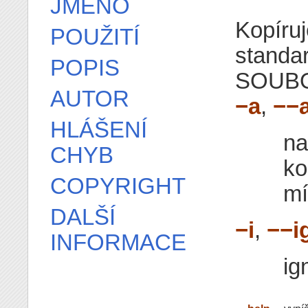
JMÉNO
Kopíruj
POUŽITÍ
standa
POPIS
SOUBOR
AUTOR
−a
,
−−
HLÁŠENÍ
na
CHYB
k
COPYRIGHT
mí
DALŠÍ
−i
,
−−i
INFORMACE
ig