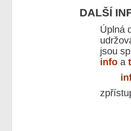
DALŠÍ I
Úplná 
udržov
jsou s
info
a
in
zpřístu