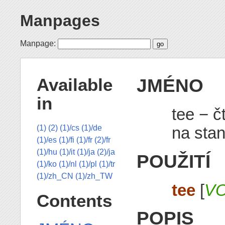
Manpages
Manpage:
JMÉNO
Available
in
tee − č
na sta
(1)
(2)
(1)/cs
(1)/de
(1)/es
(1)/fi
(1)/fr
(2)/fr
(1)/hu
(1)/it
(1)/ja
(2)/ja
POUŽITÍ
(1)/ko
(1)/nl
(1)/pl
(1)/tr
(1)/zh_CN
(1)/zh_TW
tee
[
V
Contents
POPIS