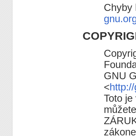
Chyby 
gnu.or
COPYRIG
Copyri
Founda
GNU GP
<
http:/
Toto je
můžete 
ZÁRUKY
zákon