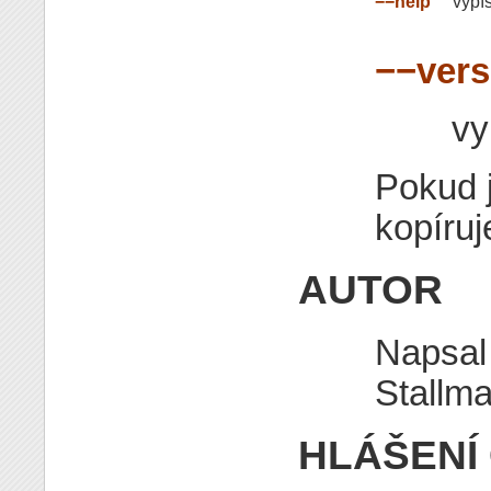
−−help
vypí
−−vers
vy
Pokud 
kopíruj
AUTOR
Napsal
Stallm
HLÁŠENÍ