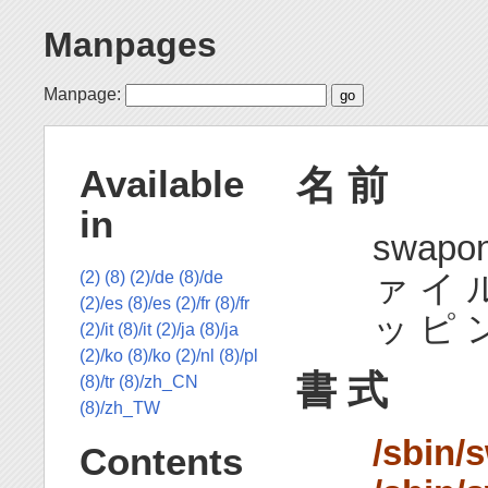
Manpages
Manpage:
名 前
Available
in
swapo
ァ イ 
(2)
(8)
(2)/de
(8)/de
(2)/es
(8)/es
(2)/fr
(8)/fr
ッ ピ ン
(2)/it
(8)/it
(2)/ja
(8)/ja
(2)/ko
(8)/ko
(2)/nl
(8)/pl
書 式
(8)/tr
(8)/zh_CN
(8)/zh_TW
/sbin/
Contents