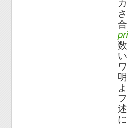
カ
さ
合
pr
数
い
ワ
明
よ
フ
述
に