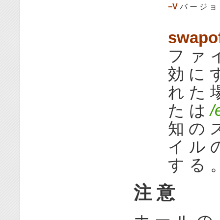
−V
バ ー ジ ョ 
swapof
フ ァ 
効 に 
れ た 場
た は
/
知 の 
イ ル 
す る 
注 意