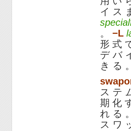
用 い 
イ ス 
specialf
。
−L
l
形 式 で
デ バ 
き る 
swapo
ス テ 
期 化 
れ る 
ス ワ 