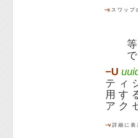
−s
ス ワ ッ プ 
等
で
−U
uui
テ ィ 
用 す 
ア ク セ
−v
詳 細 に 表 