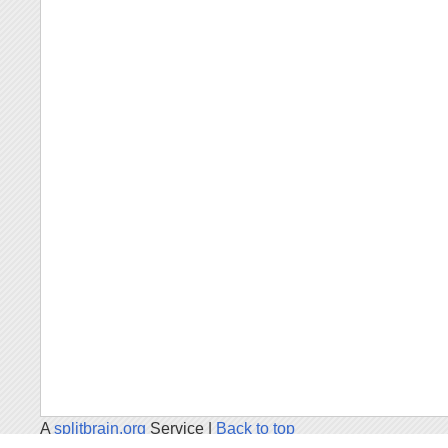
A
splitbrain.org
Service |
Back to top