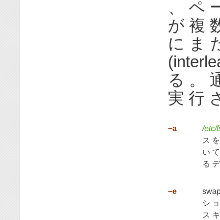
、 ペ 
が 複 
に ま 
(inte
る 。 
実 行 
−a
/etc/
ス を
い て
る デ
−e
swa
シ ョ
ス キ