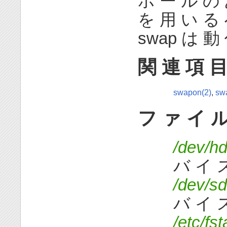
ホ ー ル の
を 用 い る 
swap は 動
関 連 項 
swapon(2)
,
swa
フ ァ イ 
/dev/h
バ イ 
/dev/s
バ イ ス
/etc/fs