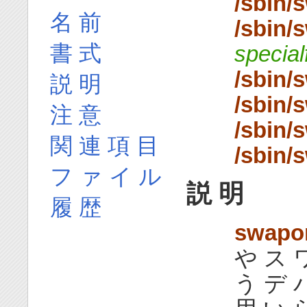
/sbin/
名 前
/sbin/
書 式
specialf
/sbin/
説 明
/sbin/
注 意
/sbin/
関 連 項 目
/sbin/
フ ァ イ ル
説 明
履 歴
swapo
や ス ワ
う デ 