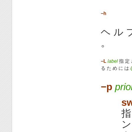
−h
ヘ ル 
。
−L
label
指 定 
る た め に は
−p
prio
s
指
ン