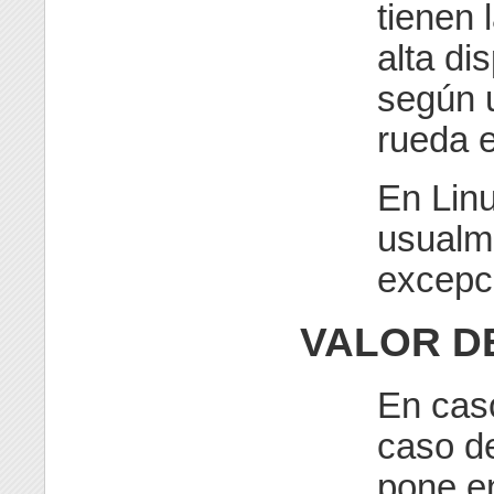
tienen 
alta di
según u
rueda e
En Linu
usualme
excepc
VALOR D
En caso
caso de
pone 