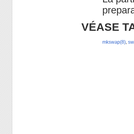
prepar
VÉASE T
mkswap(8)
,
sw