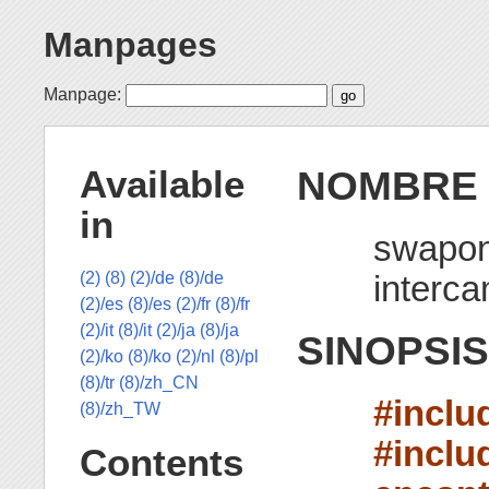
Manpages
Manpage:
NOMBRE
Available
in
swapon,
interca
(2)
(8)
(2)/de
(8)/de
(2)/es
(8)/es
(2)/fr
(8)/fr
(2)/it
(8)/it
(2)/ja
(8)/ja
SINOPSIS
(2)/ko
(8)/ko
(2)/nl
(8)/pl
(8)/tr
(8)/zh_CN
#inclu
(8)/zh_TW
#inclu
Contents