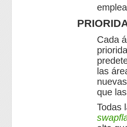
emplead
PRIORID
Cada ár
priorid
predete
las áre
nuevas 
que las
Todas l
swapfl