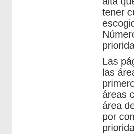
alta qu
tener c
escogid
Número
priori
Las pá
las áre
primero
áreas c
área de
por co
priorid