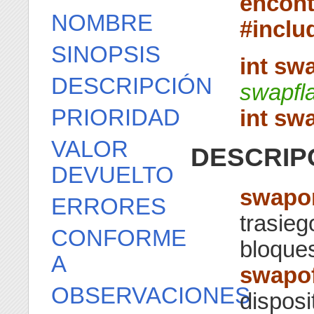
encont
NOMBRE
#inclu
SINOPSIS
int sw
DESCRIPCIÓN
swapfl
PRIORIDAD
int sw
VALOR
DESCRIP
DEVUELTO
swapo
ERRORES
trasieg
CONFORME
bloque
A
swapof
OBSERVACIONES
disposi