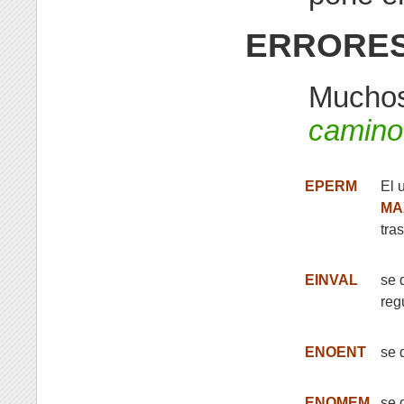
ERRORE
Muchos 
camino
EPERM
El 
MA
tra
EINVAL
se 
reg
ENOENT
se 
ENOMEM
se 