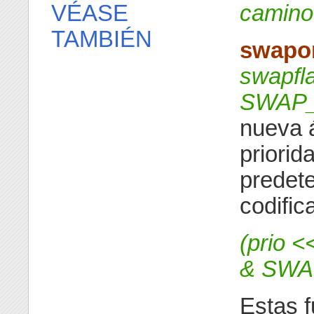
VÉASE
camino
TAMBIÉN
swapo
swapfl
SWAP
nueva á
priorid
predete
codific
(prio
& SWA
Estas 