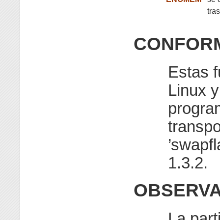
tra
CONFOR
Estas f
Linux 
progra
transpo
’swapfl
1.3.2.
OBSERVA
La part