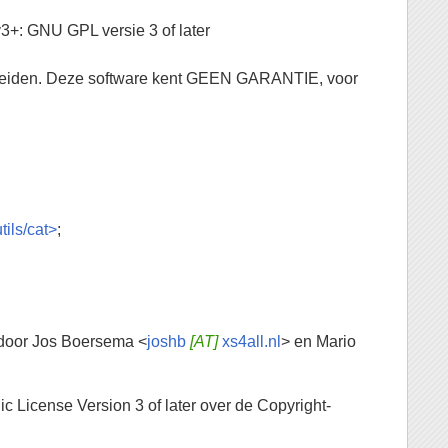
3+: GNU GPL versie 3 of later
verspreiden. Deze software kent GEEN GARANTIE, voor
tils/cat>
;
 door Jos Boersema <
joshb
[AT]
xs4all.nl
> en Mario
c License Version 3 of later over de Copyright-