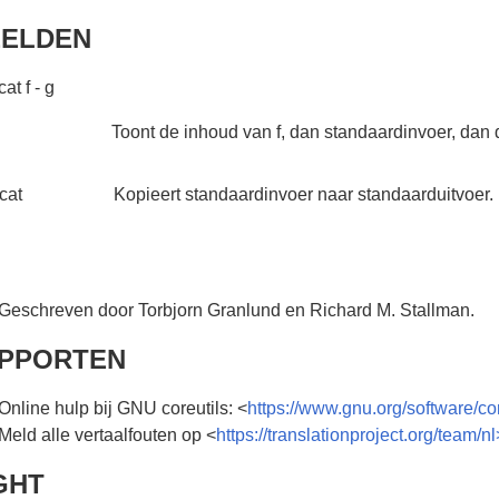
ELDEN
cat f - g
Toont de inhoud van f, dan standaardinvoer, dan 
cat
Kopieert standaardinvoer naar standaarduitvoer.
Geschreven door Torbjorn Granlund en Richard M. Stallman.
PPORTEN
Online hulp bij GNU coreutils: <
https://www.gnu.org/software/cor
Meld alle vertaalfouten op <
https://translationproject.org/team/nl
GHT