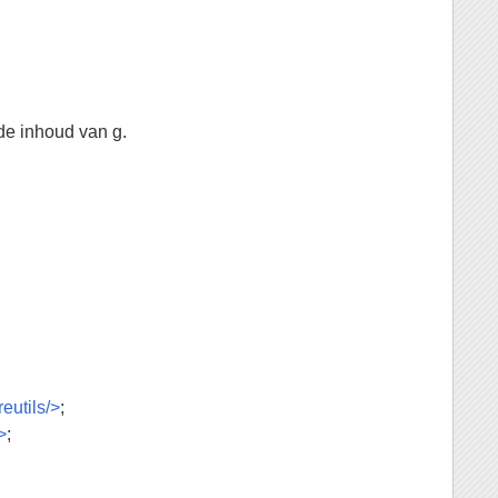
de inhoud van g.
eutils/>
;
>
;