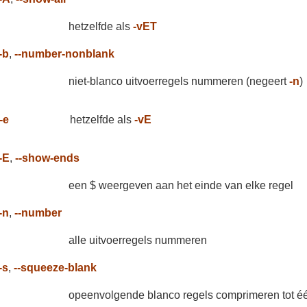
hetzelfde als
-vET
-b
,
--number-nonblank
niet-blanco uitvoerregels nummeren (negeert
-n
)
-e
hetzelfde als
-vE
-E
,
--show-ends
een $ weergeven aan het einde van elke regel
-n
,
--number
alle uitvoerregels nummeren
-s
,
--squeeze-blank
opeenvolgende blanco regels comprimeren tot é