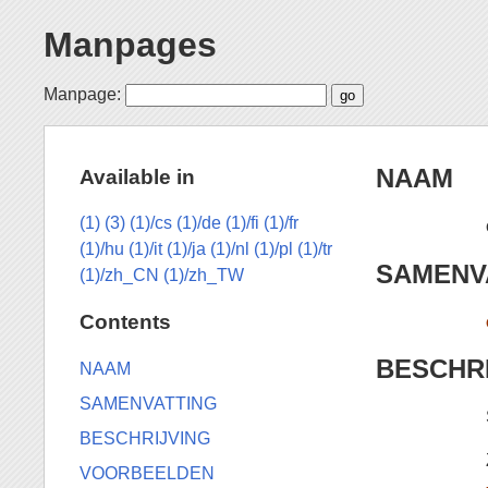
Manpages
Manpage:
NAAM
Available in
(1)
(3)
(1)/cs
(1)/de
(1)/fi
(1)/fr
(1)/hu
(1)/it
(1)/ja
(1)/nl
(1)/pl
(1)/tr
SAMENV
(1)/zh_CN
(1)/zh_TW
Contents
BESCHR
NAAM
SAMENVATTING
BESCHRIJVING
VOORBEELDEN