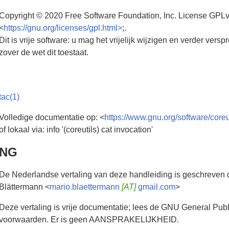
Copyright © 2020 Free Software Foundation, Inc. License GPLv
<
https://gnu.org/licenses/gpl.html>
;.
Dit is vrije software: u mag het vrijelijk wijzigen en verder 
zover de wet dit toestaat.
tac(1)
Volledige documentatie op: <
https://www.gnu.org/software/coreu
of lokaal via: info '(coreutils) cat invocation'
ING
De Nederlandse vertaling van deze handleiding is geschreven
Blättermann <
mario.blaettermann
[AT]
gmail.com
>
Deze vertaling is vrije documentatie; lees de GNU General Publi
voorwaarden. Er is geen AANSPRAKELIJKHEID.