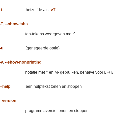
-t
hetzelfde als
-vT
-T
,
--show-tabs
tab-tekens weergeven met ^I
-u
(genegeerde optie)
-v
,
--show-nonprinting
notatie met ^ en M- gebruiken, behalve voor LF/
--help
een hulptekst tonen en stoppen
--version
programmaversie tonen en stoppen