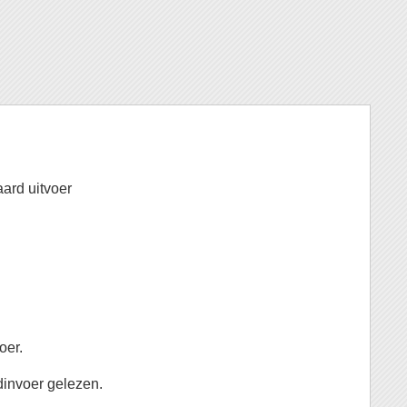
aard uitvoer
oer.
invoer gelezen.