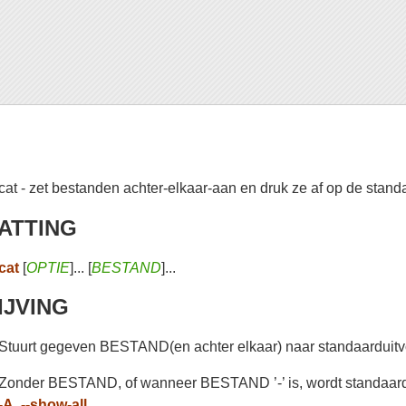
cat - zet bestanden achter-elkaar-aan en druk ze af op de stand
ATTING
cat
[
OPTIE
]... [
BESTAND
]...
IJVING
Stuurt gegeven BESTAND(en achter elkaar) naar standaarduitv
Zonder BESTAND, of wanneer BESTAND ’-’ is, wordt standaard
-A
,
--show-all