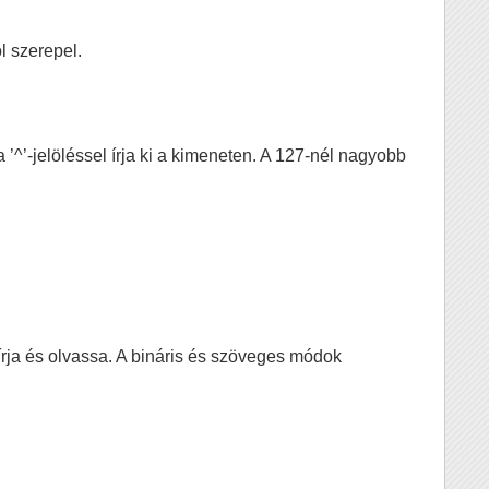
l szerepel.
’^’-jelöléssel írja ki a kimeneten. A 127-nél nagyobb
írja és olvassa. A bináris és szöveges módok