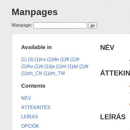
Manpages
Manpage:
NÉV
Available in
(1)
(3)
(1)/cs
(1)/de
(1)/fi
(1)/fr
(1)/hu
(1)/it
(1)/ja
(1)/nl
(1)/pl
(1)/tr
ÁTTEKI
(1)/zh_CN
(1)/zh_TW
Contents
NÉV
ÁTTEKINTÉS
LEÍRÁS
LEÍRÁS
OPCIÓK