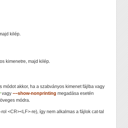
majd kilép.
yos kimenetre, majd kilép.
s módot akkor, ha a szabványos kimenet fájlba vagy
y
vagy
−−show-nonprinting
megadása esetén
zöveges módra.
rol <CR><LF>-re), így nem alkalmas a fájlok cat-tal