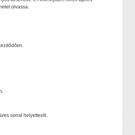
netet olvassa.
 kezdődően.
n.
es sorral helyettesíti.