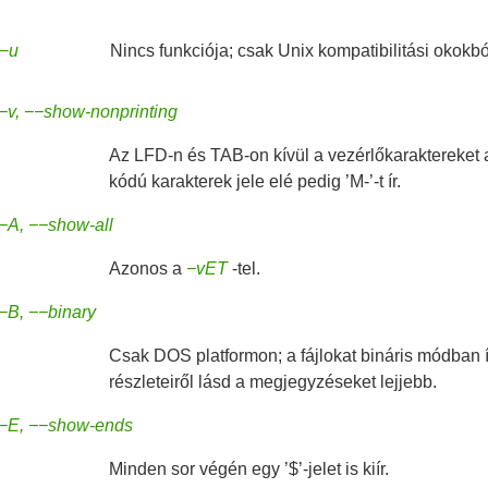
−u
Nincs funkciója; csak Unix kompatibilitási okokbó
−v, −−show-nonprinting
Az LFD-n és TAB-on kívül a vezérlőkaraktereket a 
kódú karakterek jele elé pedig ’M-’-t ír.
−A, −−show-all
Azonos a
−vET
-tel.
−B, −−binary
Csak DOS platformon; a fájlokat bináris módban 
részleteiről lásd a megjegyzéseket lejjebb.
−E, −−show-ends
Minden sor végén egy ’$’-jelet is kiír.