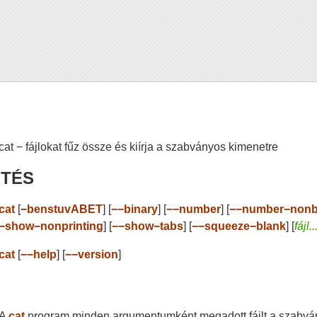
cat − fájlokat fűz össze és kiírja a szabványos kimenetre
NTÉS
cat
[
−benstuvABET
] [
−−binary
] [
−−number
] [
−−number−nonb
−show−nonprinting
] [
−−show−tabs
] [
−−squeeze−blank
] [
fájl..
cat
[
−−help
] [
−−version
]
A
cat
program minden argumentumként megadott fájlt a szabvány