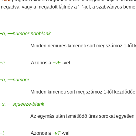
megadva, vagy a megadott fájlnév a ’−’-jel, a szabványos beme
−b, −−number-nonblank
Minden nemüres kimeneti sort megszámoz 1-től
−e
Azonos a
−vE
-vel
−n, −−number
Minden kimeneti sort megszámoz 1-től kezdődőe
−s, −−squeeze-blank
Az egymás után ismétlődő üres sorokat egyetlen ür
−t
Azonos a
−vT
-vel