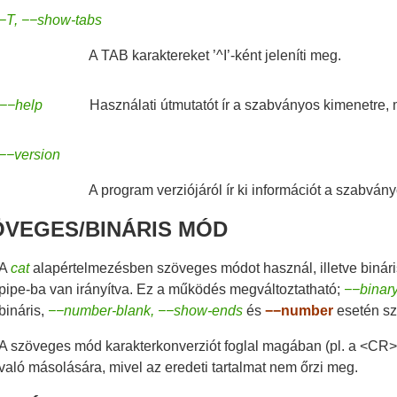
−T, −−show-tabs
A TAB karaktereket ’^I’-ként jeleníti meg.
−−help
Használati útmutatót ír a szabványos kimenetre, 
−−version
A program verziójáról ír ki információt a szabván
ÖVEGES/BINÁRIS MÓD
A
cat
alapértelmezésben szöveges módot használ, illetve binári
pipe-ba van irányítva. Ez a működés megváltoztatható;
−−binar
bináris,
−−number-blank, −−show-ends
és
−−number
esetén s
A szöveges mód karakterkonverziót foglal magában (pl. a <CR>-
való másolására, mivel az eredeti tartalmat nem őrzi meg.