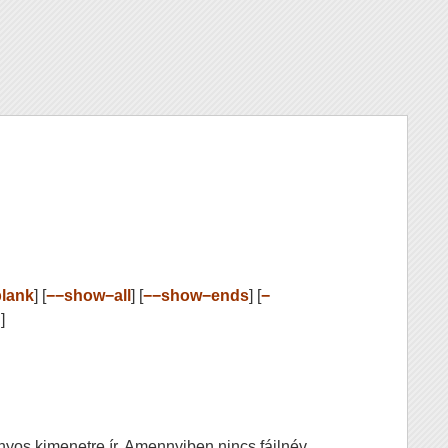
lank
] [
−−show−all
] [
−−show−ends
] [
−
.
]
os kimenetre ír. Amennyiben nincs fájlnév