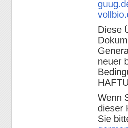
guug.d
vollbio
Diese Ü
Dokume
General
neuer b
Beding
HAFTU
Wenn S
dieser 
Sie bit