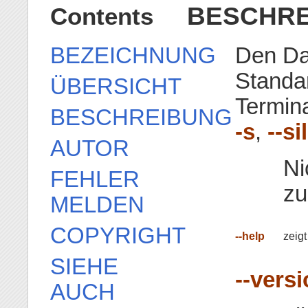
BESCHR
Contents
BEZEICHNUNG
Den Da
Standa
ÜBERSICHT
Termin
BESCHREIBUNG
-s
,
--si
AUTOR
Ni
FEHLER
zu
MELDEN
COPYRIGHT
--help
zeig
SIEHE
--vers
AUCH