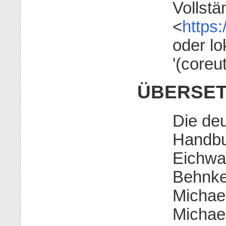
Vollstä
<
https:
oder lo
'(coreut
ÜBERSE
Die de
Handbu
Eichwa
Behnke
Michael
Michae