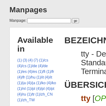
Manpages
Manpage:
BEZEICH
Available
in
tty - D
Standa
(1)
(3)
(4)
(7)
(1)/cs
(4)/cs
(1)/de
(4)/de
Termin
(1)/es
(4)/es
(1)/fi
(1)/fr
(4)/fr
(1)/hu
(1)/it
(4)/it
ÜBERSIC
(1)/ja
(4)/ja
(1)/ko
(4)/ko
(1)/nl
(1)/pl
(4)/pl
(4)/pt
(4)/ru
(1)/tr
(1)/zh_CN
tty
[
OP
(1)/zh_TW