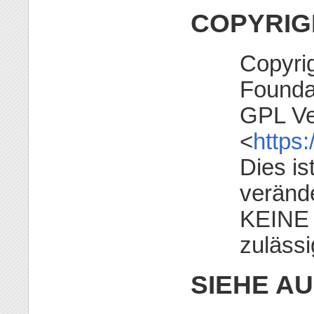
COPYRIG
Copyri
Founda
GPL Ve
<
https:
Dies is
verände
KEINE 
zulässi
SIEHE A