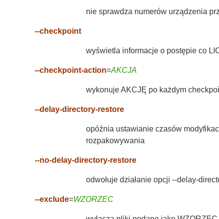
nie sprawdza numerów urządzenia prz
--checkpoint
wyświetla informacje o postępie co L
--checkpoint-action
=
AKCJA
wykonuje AKCJĘ po każdym checkpoi
--delay-directory-restore
opóźnia ustawianie czasów modyfikac
rozpakowywania
--no-delay-directory-restore
odwołuje działanie opcji --delay-direct
--exclude
=
WZORZEC
wyłącza pliki podane jako WZORZEC