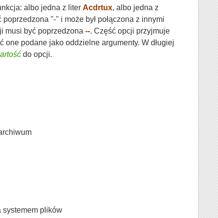
kcja: albo jedna z liter
Acdrtux
, albo jedna z
yć poprzedzona "-" i może był połączona z innymi
cji musi być poprzedzona
--
. Część opcji przyjmuje
yć one podane jako oddzielne argumenty. W długiej
artość
do opcji.
o archiwum
a systemem plików