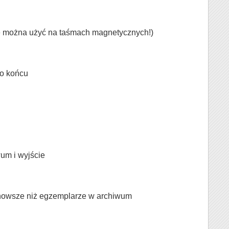
ie można użyć na taśmach magnetycznych!)
go końcu
um i wyjście
są nowsze niż egzemplarze w archiwum