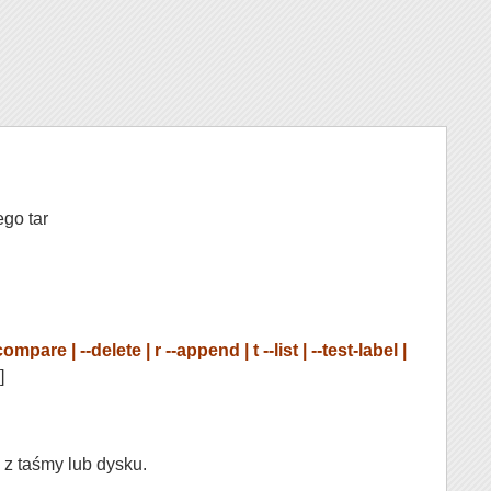
go tar
mpare | --delete | r --append | t --list | --test-label |
]
 z taśmy lub dysku.