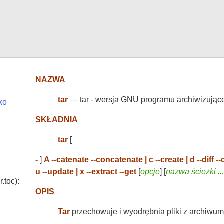
NAZWA
tar
— tar - wersja GNU programu archiwizujące
/ko
SKŁADNIA
tar
[
-
]
A --catenate --concatenate | c --create | d --diff --co
u --update | x --extract --get
[
opcje
] [
nazwa ścieżki ...
.toc):
OPIS
Tar
przechowuje i wyodrębnia pliki z archiwum