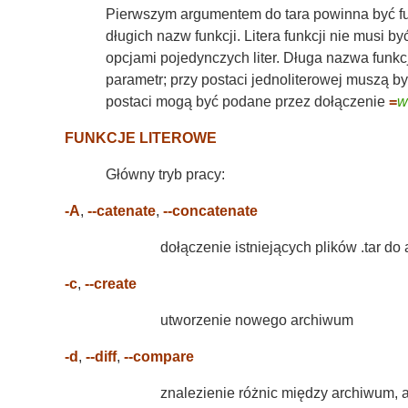
Pierwszym argumentem do tara powinna być fun
długich nazw funkcji. Litera funkcji nie musi b
opcjami pojedynczych liter. Długa nazwa funk
parametr; przy postaci jednoliterowej muszą b
postaci mogą być podane przez dołączenie
=
w
FUNKCJE LITEROWE
Główny tryb pracy:
-A
,
--catenate
,
--concatenate
dołączenie istniejących plików .tar d
-c
,
--create
utworzenie nowego archiwum
-d
,
--diff
,
--compare
znalezienie różnic między archiwum, 