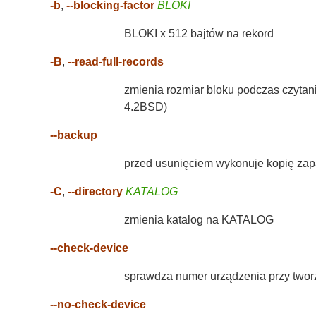
-b
,
--blocking-factor
BLOKI
BLOKI x 512 bajtów na rekord
-B
,
--read-full-records
zmienia rozmiar bloku podczas czyta
4.2BSD)
--backup
przed usunięciem wykonuje kopię zapa
-C
,
--directory
KATALOG
zmienia katalog na KATALOG
--check-device
sprawdza numer urządzenia przy twor
--no-check-device