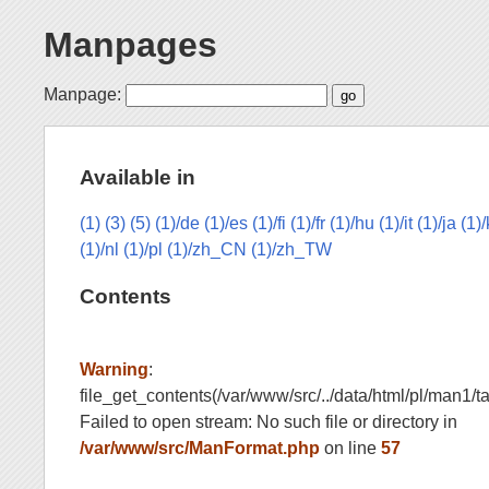
Manpages
Manpage:
Available in
(1)
(3)
(5)
(1)/de
(1)/es
(1)/fi
(1)/fr
(1)/hu
(1)/it
(1)/ja
(1)
(1)/nl
(1)/pl
(1)/zh_CN
(1)/zh_TW
Contents
Warning
:
file_get_contents(/var/www/src/../data/html/pl/man1/tar
Failed to open stream: No such file or directory in
/var/www/src/ManFormat.php
on line
57