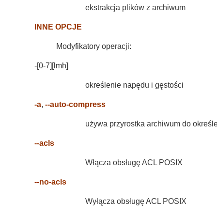
ekstrakcja plików z archiwum
INNE OPCJE
Modyfikatory operacji:
-[0-7][lmh]
określenie napędu i gęstości
-a
,
--auto-compress
używa przyrostka archiwum do okreś
--acls
Włącza obsługę ACL POSIX
--no-acls
Wyłącza obsługę ACL POSIX