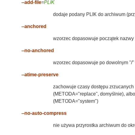
--add-file
=
PLIK
dodaje podany PLIK do archiwum (prz
--anchored
wzorzec dopasowuje początek nazwy 
--no-anchored
wzorzec dopasowuje po dowolnym "/" 
--atime-preserve
zachowuje czasy dostępu zrzucanych 
(METODA="replace", domyślnie), albo
(METODA="system")
--no-auto-compress
nie używa przyrostka archiwum do ok