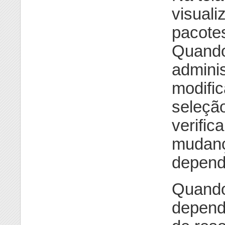
visuali
pacotes
Quando
admini
modific
seleçã
verific
mudanç
depende
Quando
depend