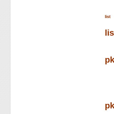
list
li
pk
pk