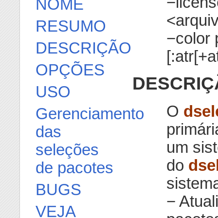
−licens
NOME
<arquiv
RESUMO
−color 
DESCRIÇÃO
[:atr[+at
OPÇÕES
DESCRIÇ
USO
O
dsel
Gerenciamento
primári
das
um sis
seleções
do
dse
de pacotes
sistem
BUGS
− Atual
VEJA