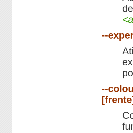
de
<a
--exper
At
ex
po
--colou
[frente
Co
fu