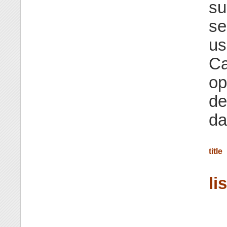
su
se
us
Ca
op
de
da
title
li