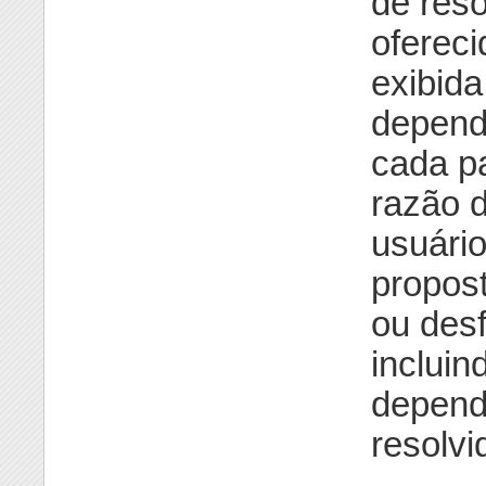
de res
ofereci
exibida
depende
cada pa
razão d
usuário
propos
ou des
incluin
dependê
resolvi