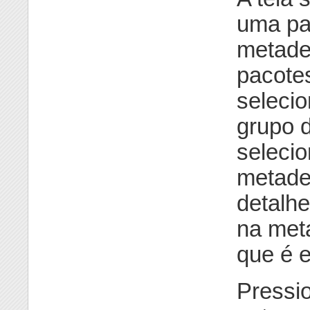
uma par
metade 
pacote
selecio
grupo d
seleci
metade 
detalhe
na meta
que é e
Pressi