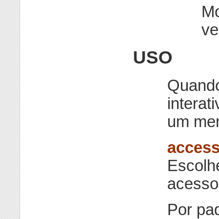
Mo
ve
USO
Quand
interat
um men
acces
Escolh
acesso 
Por pa