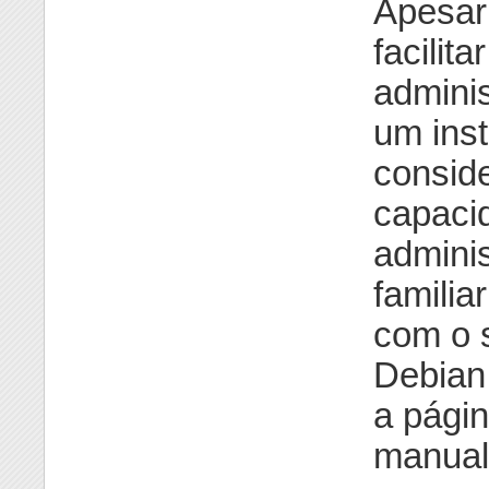
Apesar
facilit
admini
um ins
consid
capaci
adminis
familia
com o 
Debian
a pági
manual 