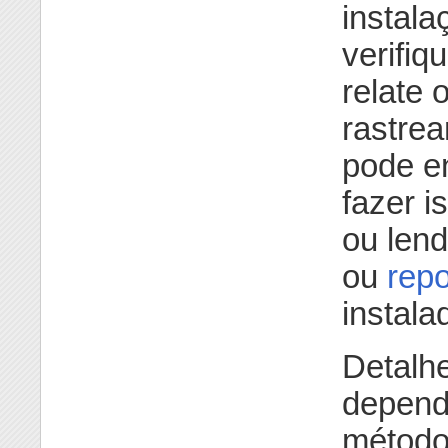
instala
verifiq
relate 
rastre
pode e
fazer 
ou len
ou
repo
instala
Detalhe
depend
método