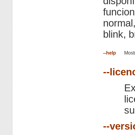
dispon
funcion
normal,
blink, b
--help
Most
--licen
Ex
li
su
--vers