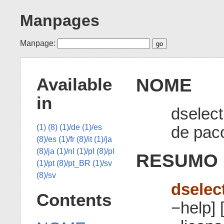
Manpages
Manpage:
NOME
Available
in
dselec
de pac
(1)
(8)
(1)/de
(1)/es
(8)/es
(1)/fr
(8)/it
(1)/ja
(8)/ja
(1)/nl
(1)/pl
(8)/pl
RESUMO
(1)/pt
(8)/pt_BR
(1)/sv
(8)/sv
dselec
Contents
−help] 