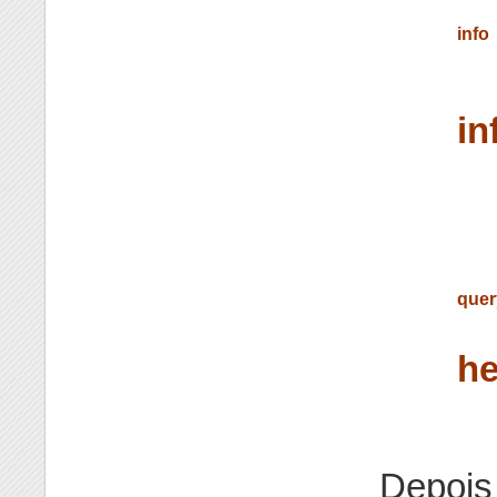
info
in
quer
he
Depois 