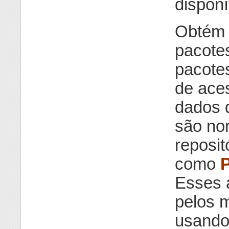
disponí
Obtém 
pacotes
pacote
de aces
dados d
são no
reposi
como
Esses 
pelos m
usando