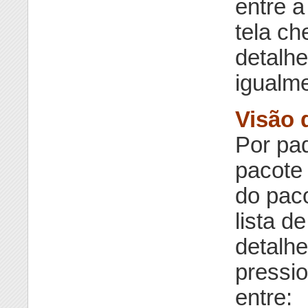
entre a
tela ch
detalhe
igualme
Visão 
Por pad
pacote
do pac
lista d
detalh
pressi
entre: