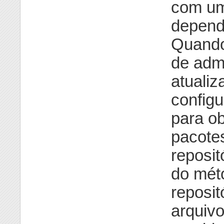
com um
dependê
Quando
de admi
atualiz
config
para o
pacotes
reposi
do mét
reposit
arquivo