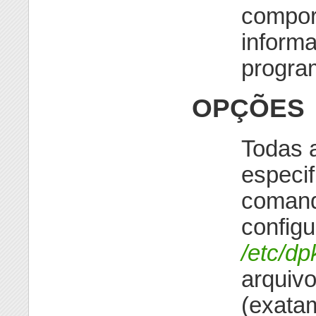
compor
informa
progra
OPÇÕES
Todas 
especif
comand
config
/etc/dp
arquiv
(exata