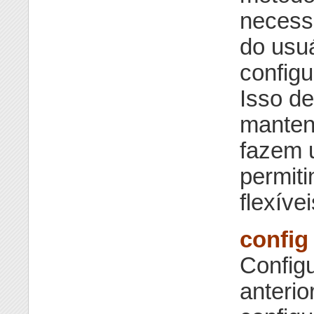
necess
do usuá
config
Isso de
manten
fazem 
permiti
flexív
config
Configu
anteri