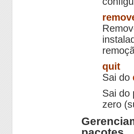
configu
remov
Remove
instal
remoçã
quit
Sai do
Sai do
zero (s
Gerencia
pacotes