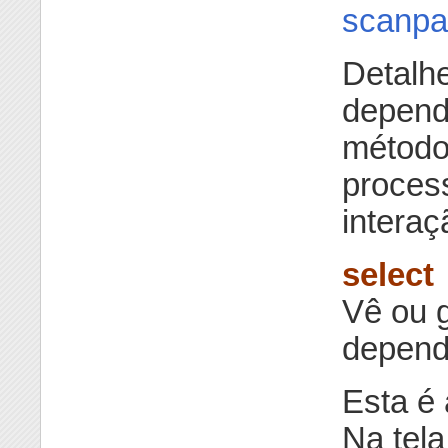
scanpa
Detalh
depend
método
process
interaç
select
Vê ou 
depend
Esta é 
Na tela