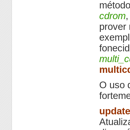
métod
cdrom
prover
exempl
foneci
multi_c
multic
O uso 
fortem
updat
Atuali