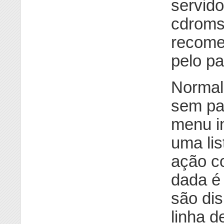
servido
cdroms
recome
pelo p
Norma
sem pa
menu in
uma lis
ação c
dada é 
são dis
linha d