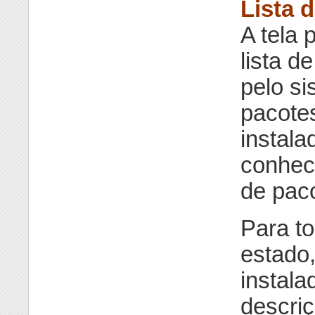
Lista 
A tela 
lista d
pelo s
pacotes
instala
conheci
de paco
Para to
estado,
instala
descriç