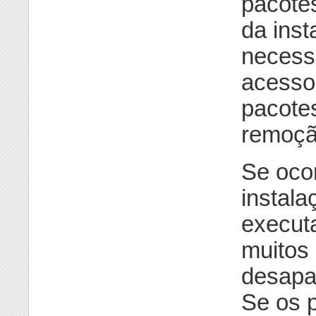
pacote
da inst
necess
acesso
pacote
remoçã
Se ocor
instala
execut
muitos
desapa
Se os p