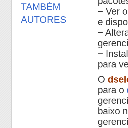
pacotes
TAMBÉM
− Ver o
AUTORES
e dispo
− Alter
gerenc
− Insta
para v
O
dsel
para o
gerenc
baixo n
gerenci