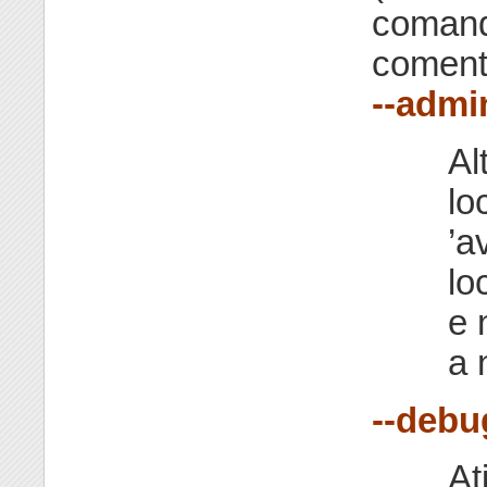
comand
coment
--admi
Al
lo
’a
lo
e 
a 
--debu
At