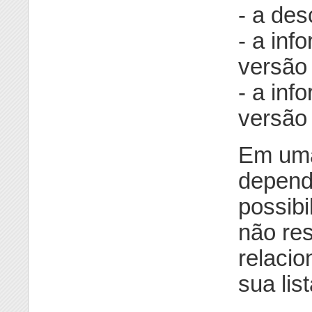
- a des
- a inf
versão 
- a inf
versão 
Em uma
depend
possibi
não res
relaci
sua lis