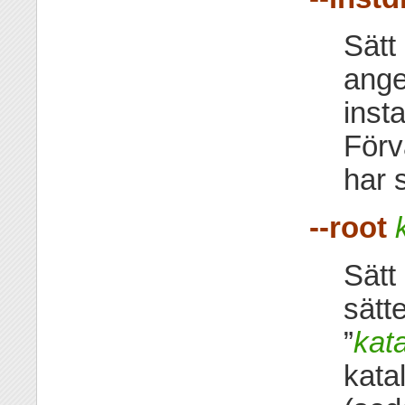
Sätt
ange
inst
Förva
har s
--root
Sätt 
sätte
”
kat
katal