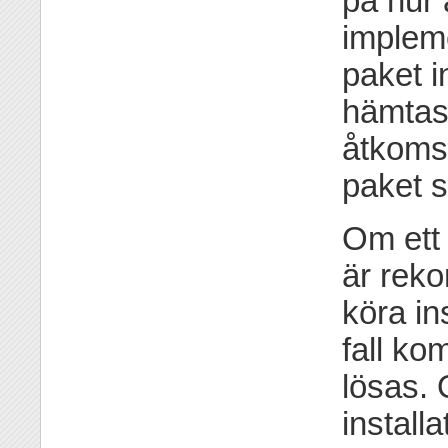
på hur
impleme
paket i
hämtas
åtkoms
paket s
Om ett 
är rek
köra ins
fall ko
lösas. 
install