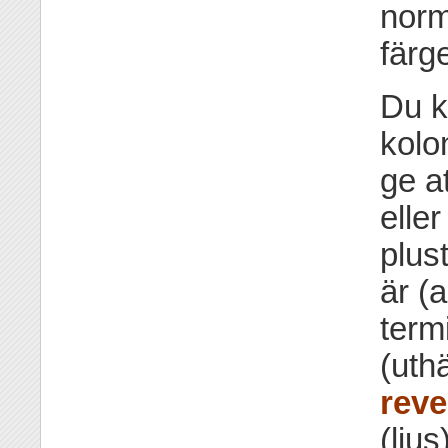
norm
färg
Du k
kolo
ge at
eller
plust
är (a
term
(uth
reve
(ljus