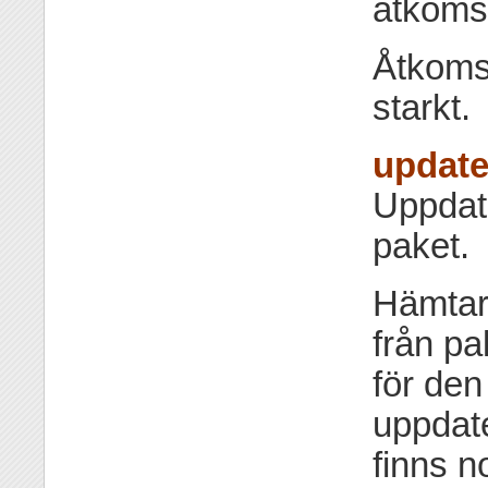
åtkom
Åtkom
starkt.
update
Uppdate
paket.
Hämtar 
från pa
för den
uppdate
finns n