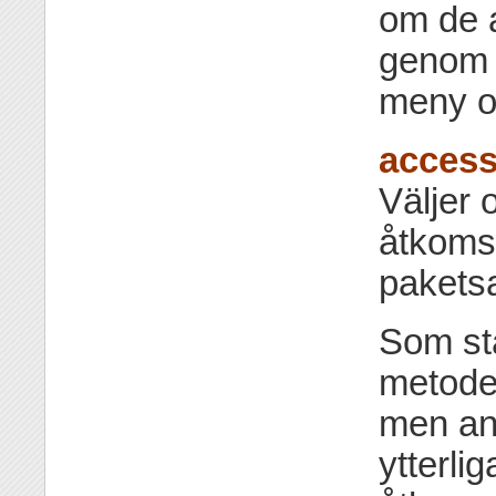
om de 
genom 
meny om
access
Väljer 
åtkoms
pakets
Som st
metode
men and
ytterli