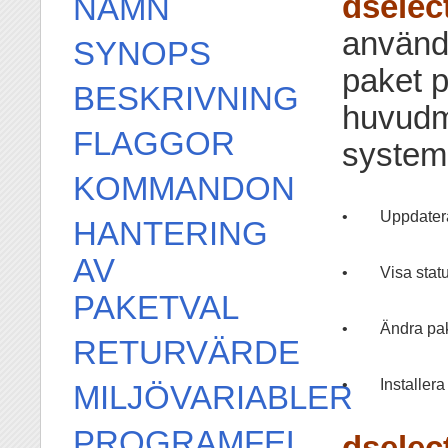
dselec
NAMN
använda
SYNOPS
paket p
BESKRIVNING
huvud
FLAGGOR
system
KOMMANDON
•
Uppdatera
HANTERING
AV
•
Visa statu
PAKETVAL
•
Ändra pak
RETURVÄRDE
•
Installera
MILJÖVARIABLER
PROGRAMFEL
dselec