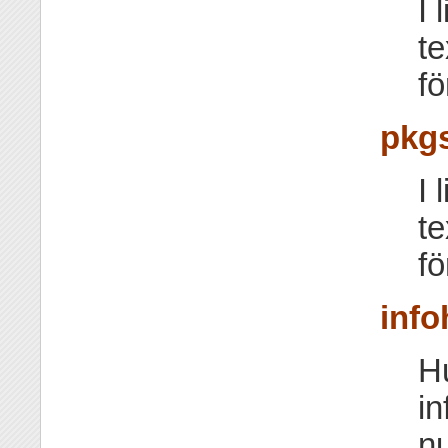
I 
te
fö
pkgs
I 
te
fö
info
H
in
n