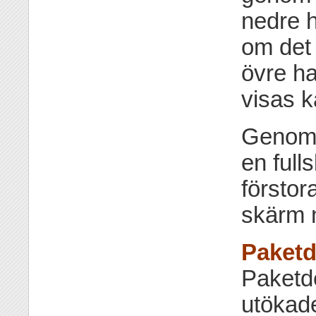
nedre h
om det 
övre ha
visas k
Genom a
en full
förstor
skärm m
Paketd
Paketde
utökade