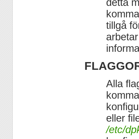
detta m
komman
tillgå f
arbetar 
inform
FLAGGO
Alla fl
komman
konfigu
eller f
/etc/dp