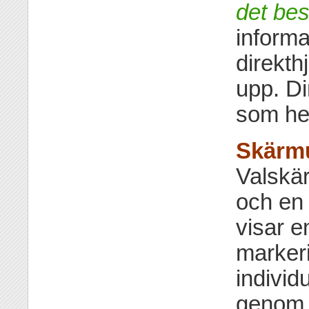
det be
informa
direkth
upp. Di
som hel
Skärm
Valskär
och en
visar e
markeri
individu
genom a