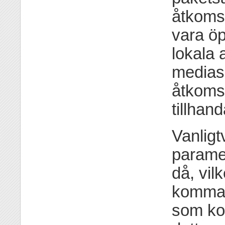
åtkoms
vara öp
lokala 
medias
åtkoms
tillhan
Vanlig
paramet
då, vil
komman
som ko