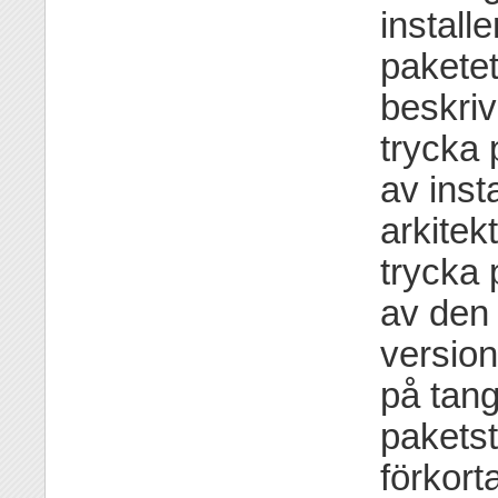
install
pakete
beskriv
trycka 
av inst
arkitek
trycka 
av den 
version
på tang
paketst
förkort