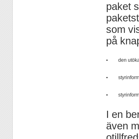
paket s
paketst
som vi
på kna
•
den utök
•
styrinfor
•
styrinfor
I en b
även mö
otillfr