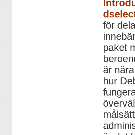
Introd
dselec
för del
innebär
paket 
beroen
är när
hur De
fungera
överväl
målsätt
adminis