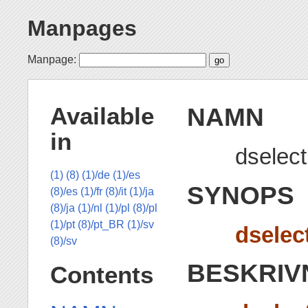
Manpages
Manpage:
NAMN
Available
in
dselect
(1)
(8)
(1)/de
(1)/es
SYNOPS
(8)/es
(1)/fr
(8)/it
(1)/ja
(8)/ja
(1)/nl
(1)/pl
(8)/pl
(1)/pt
(8)/pt_BR
(1)/sv
dselec
(8)/sv
BESKRIV
Contents