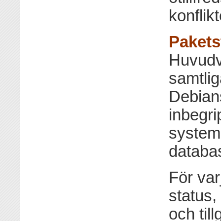
konflikt
Pakets
Huvudva
samtlig
Debians
inbegri
system
databas
För var
status, 
och till