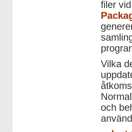
filer v
Packa
genere
samlin
progr
Vilka d
uppdate
åtkoms
Normalt
och beh
använd