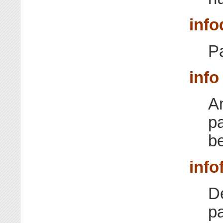
info
Pa
info
An
p
be
info
D
pa