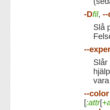
(sed
-D
fil
,
-
Slå 
Fels
--exper
Slår
hjäl
vara 
--color
[
:attr
[
+a