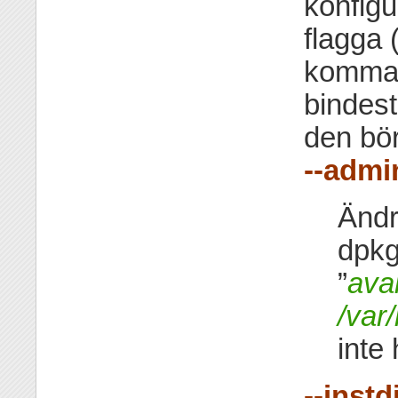
konfigu
flagga
komman
bindest
den bör
--admi
Ändr
dpkg 
”
avai
/var/
inte 
--instd