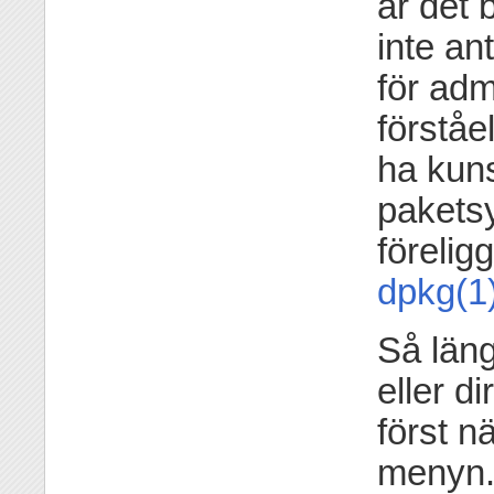
är det 
inte ant
för adm
förståe
ha kun
paketsy
förelig
dpkg(1
Så län
eller d
först n
menyn.