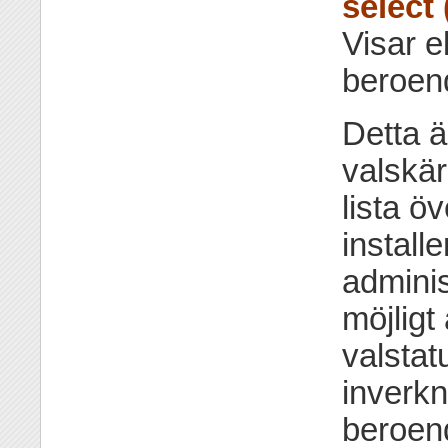
select 
Visar e
beroen
Detta 
valskär
lista ö
install
adminis
möjligt
valstat
inverkn
beroend