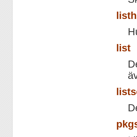
list
H
list
De
äv
lists
De
pkgs