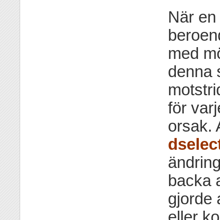
När en 
beroen
med möj
denna s
motstri
för var
orsak.
dselec
ändring
backa a
gjorde 
eller ko