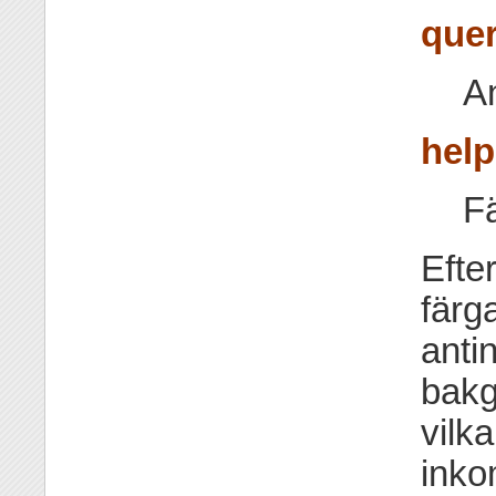
que
An
hel
Fä
Efte
färg
anti
bakg
vilk
inko