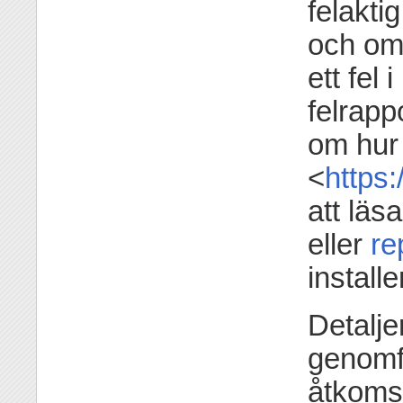
felakti
och om
ett fel 
felrapp
om hur 
<
https:
att läs
eller
re
install
Detalje
genomf
åtkoms