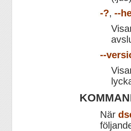
-?
,
--h
Visa
avslu
--vers
Visa
lycka
KOMMAN
När
ds
följan