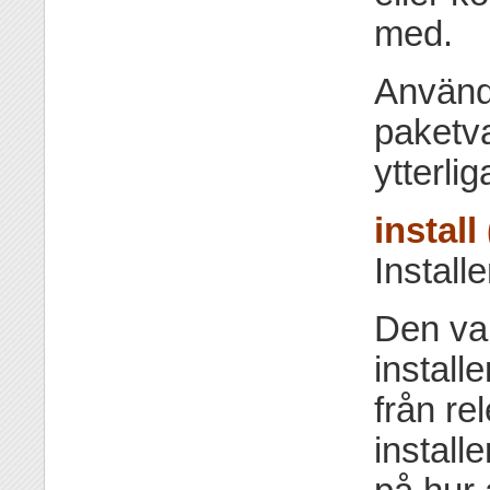
med.
Använd
paketv
ytterli
install
Install
Den va
install
från re
instal