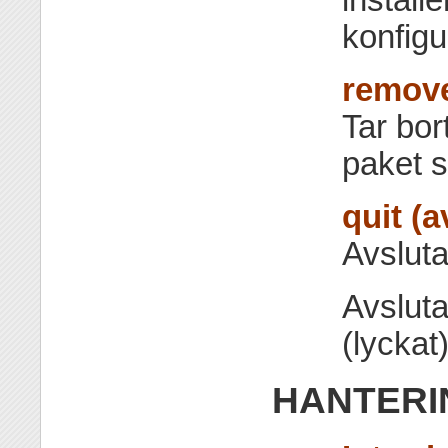
konfigu
remove
Tar bort
paket s
quit (a
Avslut
Avsluta
(lyckat)
HANTERI