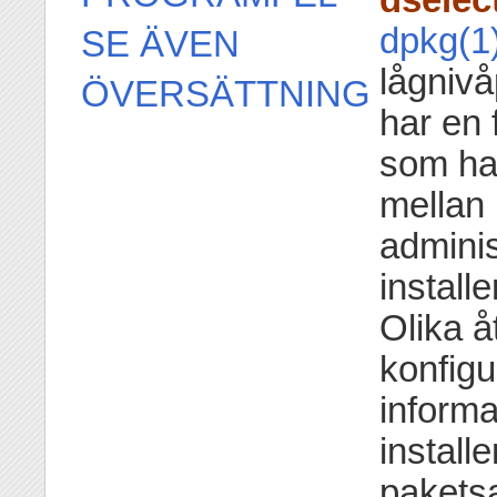
dpkg(1
SE ÄVEN
lågnivå
ÖVERSÄTTNING
har en 
som han
mellan 
adminis
install
Olika 
konfigu
informa
install
pakets