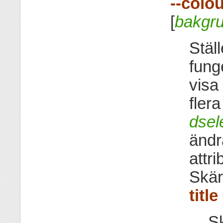
--colo
[
bakgr
Stäl
fung
visa
fler
dsel
ändr
attr
Skär
title
Sk