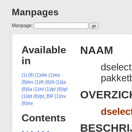
Manpages
Manpage:
NAAM
Available
in
dselect
pakket
(1)
(8)
(1)/de
(1)/es
(8)/es
(1)/fr
(8)/it
(1)/ja
(8)/ja
(1)/nl
(1)/pl
(8)/pl
OVERZIC
(1)/pt
(8)/pt_BR
(1)/sv
(8)/sv
dselec
Contents
BESCHRI