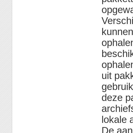
opgewa
Versch
kunnen
ophalen
beschik
ophalen
uit pak
gebrui
deze p
archief
lokale 
De aan