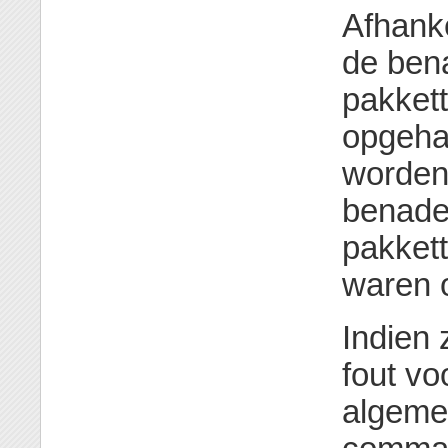
Afhanke
de ben
pakkett
opgeha
worden
benade
pakket
waren 
Indien 
fout vo
algeme