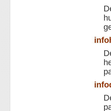
De
h
g
info
D
h
pa
info
De
p