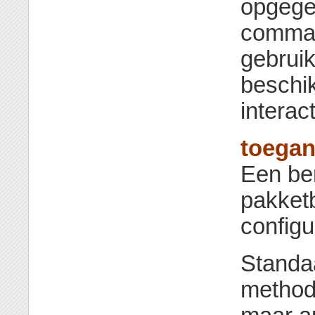
opgege
comman
gebrui
beschi
interac
toega
Een be
pakket
configu
Standa
method