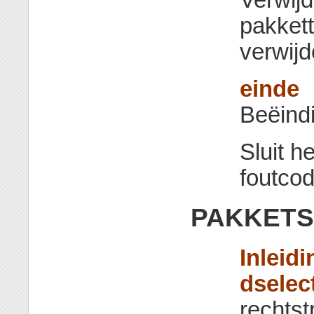
pakket
verwijd
einde
Beëind
Sluit h
foutcod
PAKKETS
Inleidi
dselec
rechts