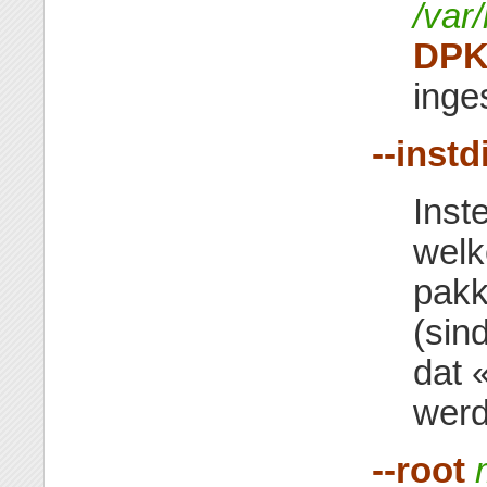
/var/
DPK
inge
--instd
Inst
welk
pakk
(sin
dat 
werd
--root