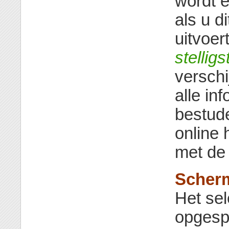
wordt 
als u 
uitvoer
stelligs
verschi
alle in
bestud
online
met de 
Scher
Het sel
opgespl