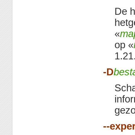
De h
hetg
«
ma
op «
1.21
-D
best
Scha
info
gezo
--exper