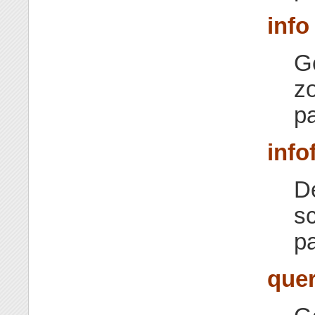
info
Ge
zo
p
info
De
sc
p
que