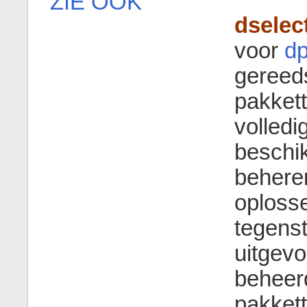
ZIE OOK
dselec
voor
dp
gereed
pakkett
volled
beschik
behere
oplosse
tegenst
uitgev
beheer
pakkett