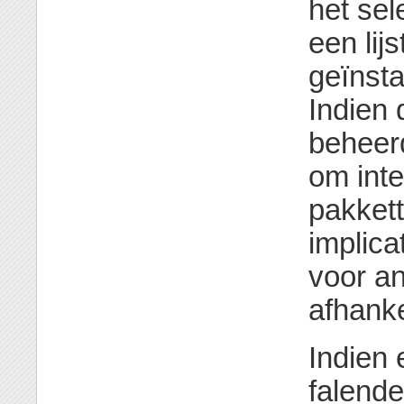
het sel
een lij
geïnsta
Indien 
beheerd
om inte
pakkett
implica
voor an
afhanke
Indien 
falende