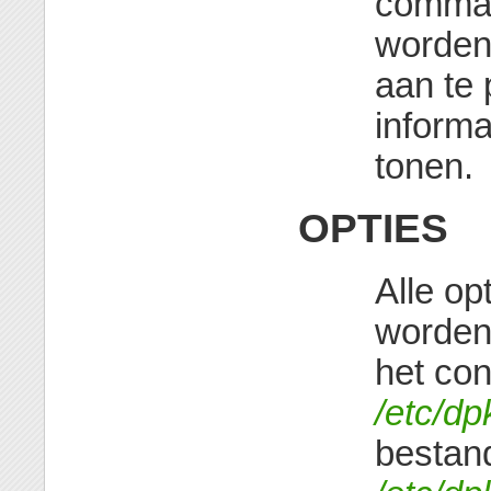
comman
worden
aan te
informa
tonen.
OPTIES
Alle o
worden
het con
/etc/dp
bestan