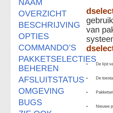
NAAM
dselec
OVERZICHT
gebruik
BESCHRIJVING
van pa
OPTIES
systee
COMMANDO’S
dselec
PAKKETSELECTIES
•
De lijst 
BEHEREN
AFSLUITSTATUS
•
De toesta
OMGEVING
•
Pakketsel
BUGS
•
Nieuwe pa