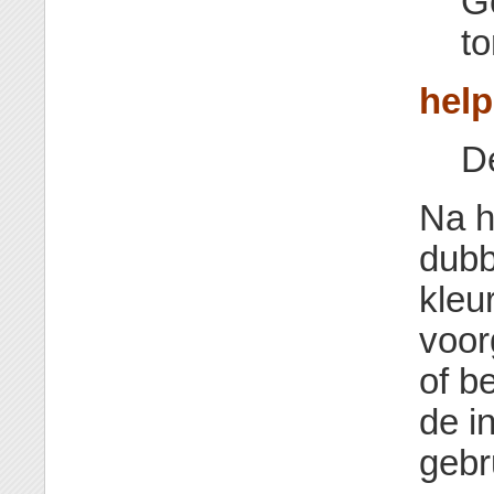
G
t
hel
D
Na h
dubb
kleu
voor
of b
de i
gebr