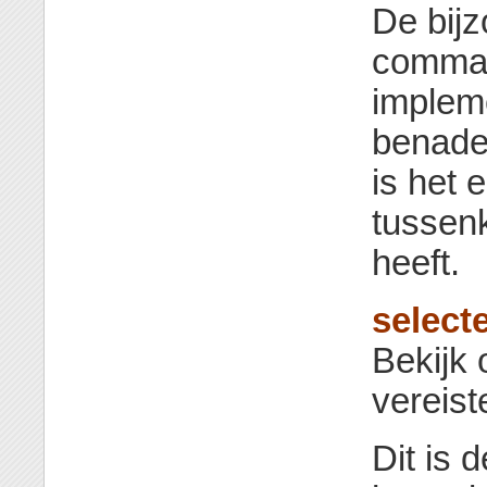
De bij
comman
implem
benade
is het 
tussen
heeft.
select
Bekijk 
vereist
Dit is 