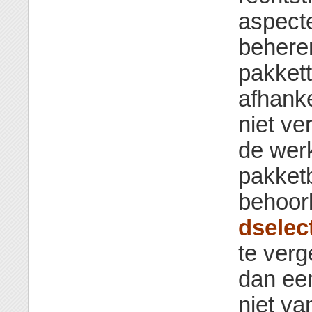
aspecte
behere
pakkett
afhanke
niet ve
de wer
pakket
behoorl
dselec
te verg
dan een
niet va