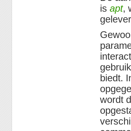
is
apt
,
gelever
Gewoon
paramet
intera
gebruik
biedt.
opgege
wordt 
opgest
verschi