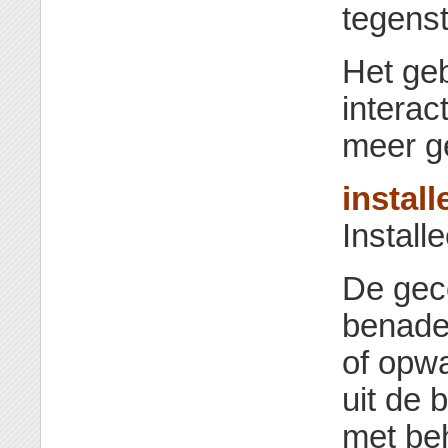
tegenst
Het ge
interac
meer ge
install
Install
De gec
benader
of opw
uit de 
met be