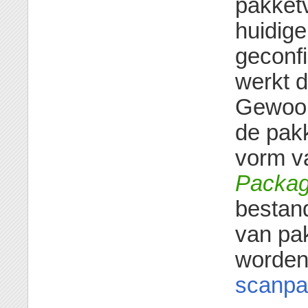
pakketv
huidig
geconf
werkt d
Gewoonl
de pak
vorm v
Packa
bestan
van pa
worden
scanpa