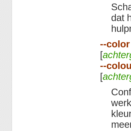
Scha
dat 
hulp
--color
[
achter
--colo
[
achter
Conf
werk
kleu
meer