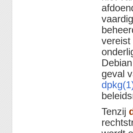
afdoend
vaardi
beheerd
vereist
onderl
Debian
geval v
dpkg(1
beleidsr
Tenzij
rechtst