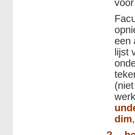
voor
Facu
opni
een a
lijst
onde
teken
(niet
werk
unde
dim
-?
,
--h