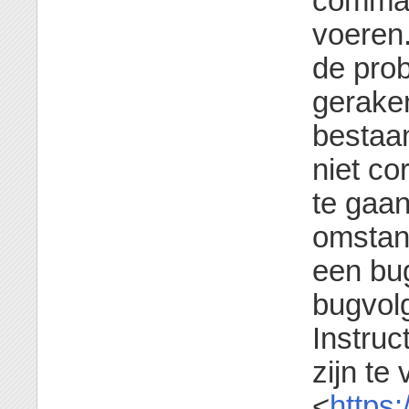
command
voeren.
de prob
geraken
bestaan
niet co
te gaa
omstan
een bug
bugvol
Instruc
zijn te
<
https: