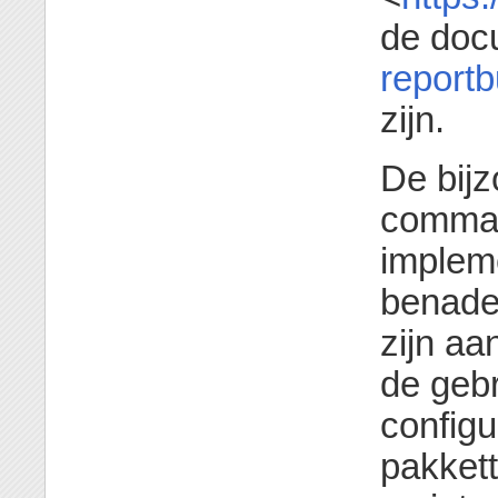
de docu
reportb
zijn.
De bijz
comman
implem
benade
zijn a
de gebr
configu
pakkett