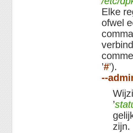
/etc/dp
Elke re
ofwel e
comman
verbind
comment
’
#
’).
--admi
Wijz
’
stat
geli
zijn