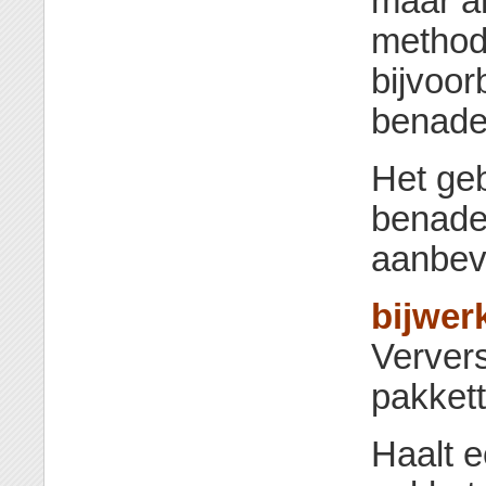
maar a
method
bijvoor
benade
Het ge
benade
aanbev
bijwer
Verver
pakkett
Haalt e