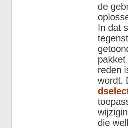
de geb
oploss
In dat 
tegenst
getoon
pakket
reden 
wordt. 
dselec
toepass
wijzigi
die wel