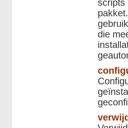
scripts
pakket
gebruik
die mee
install
geautom
config
Configu
geïnsta
geconf
verwij
Verwijd