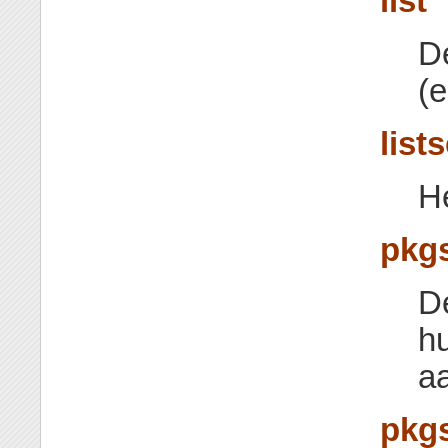
list
De
(e
lists
He
pkgs
De
hu
aa
pkgs