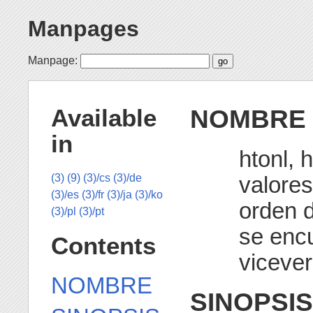
Manpages
Manpage:
NOMBRE
Available
in
htonl, 
valore
(3)
(9)
(3)/cs
(3)/de
(3)/es
(3)/fr
(3)/ja
(3)/ko
orden d
(3)/pl
(3)/pt
se enc
Contents
viceve
NOMBRE
SINOPSIS