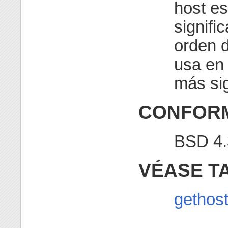
host es
signifi
orden d
usa en 
más sig
CONFOR
BSD 4.
VÉASE T
gethos