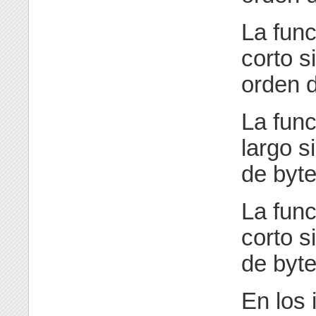
La fun
corto s
orden d
La fun
largo s
de byte
La fun
corto s
de byte
En los 