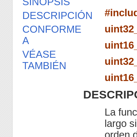
SINOPSIS
#inclu
DESCRIPCIÓN
uint32
CONFORME
A
uint16
VÉASE
uint32
TAMBIÉN
uint16
DESCRIP
La fun
largo s
orden d