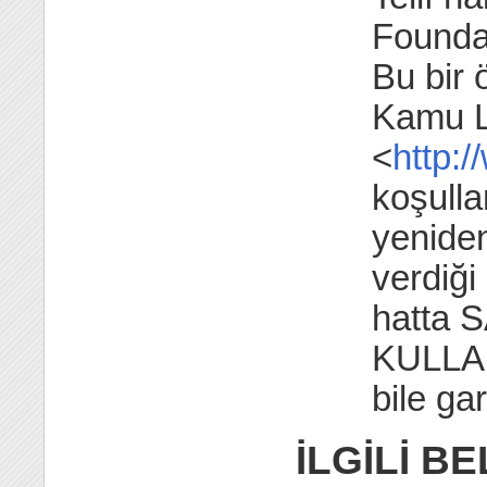
Foundat
Bu bir 
Kamu L
<
http:
koşulla
yeniden
verdiği
hatta 
KULLA
bile ga
İLGİLİ B