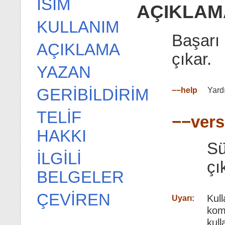
İSİM
AÇIKLAM
KULLANIM
Başarı 
AÇIKLAMA
çıkar.
YAZAN
GERİBİLDİRİM
−−help
Yardı
TELİF
−−vers
HAKKI
Sü
İLGİLİ
çı
BELGELER
ÇEVİREN
Kull
Uyarı:
komu
kul