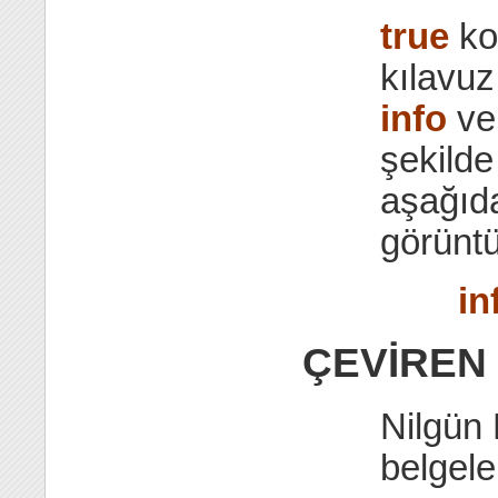
true
kom
kılavuz
info
v
şekilde
aşağıda
görüntü
in
ÇEVİREN
Nilgün 
belgele