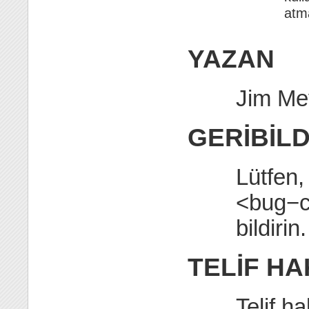
atma
YAZAN
Jim Mey
GERİBİLD
Lütfen,
<bug−co
bildirin.
TELİF HA
Telif h