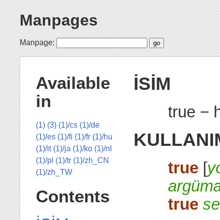
Manpages
Manpage:
İSİM
Available
in
true − 
(1)
(3)
(1)/cs
(1)/de
KULLANI
(1)/es
(1)/fi
(1)/fr
(1)/hu
(1)/it
(1)/ja
(1)/ko
(1)/nl
(1)/pl
(1)/tr
(1)/zh_CN
true
[
y
(1)/zh_TW
argüma
Contents
true
se