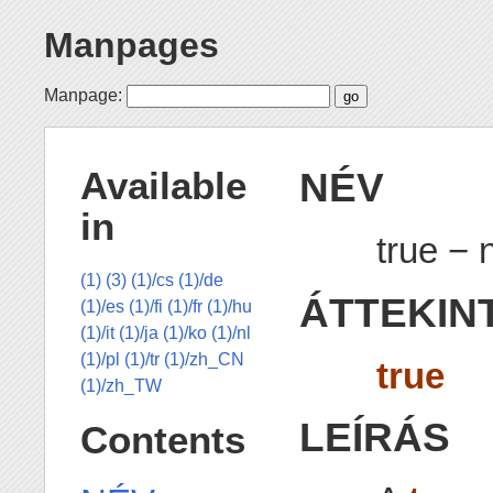
Manpages
Manpage:
NÉV
Available
in
true − 
(1)
(3)
(1)/cs
(1)/de
ÁTTEKIN
(1)/es
(1)/fi
(1)/fr
(1)/hu
(1)/it
(1)/ja
(1)/ko
(1)/nl
(1)/pl
(1)/tr
(1)/zh_CN
true
(1)/zh_TW
LEÍRÁS
Contents