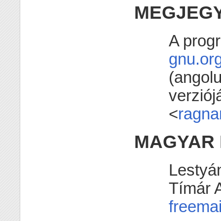
MEGJEG
A progr
gnu.or
(angolu
verziój
<
ragna
MAGYAR 
Lestyán
Tímár 
freemai