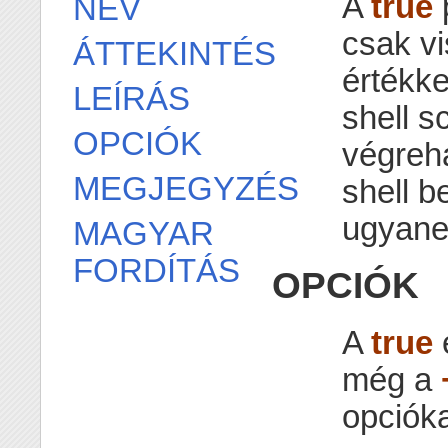
A
true
NÉV
csak vis
ÁTTEKINTÉS
értékke
LEÍRÁS
shell s
OPCIÓK
végreha
MEGJEGYZÉS
shell be
ugyane
MAGYAR
FORDÍTÁS
OPCIÓK
A
true
e
még a
opciók