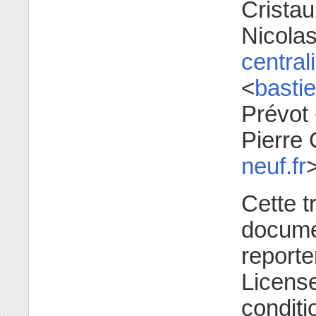
Cristau
Nicolas
central
<
basti
Prévot
Pierre 
neuf.fr
Cette t
documen
reporte
License
conditi