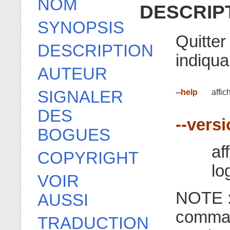
NOM
DESCRIP
SYNOPSIS
Quitter
DESCRIPTION
indiqua
AUTEUR
SIGNALER
--help
affic
DES
--vers
BOGUES
af
COPYRIGHT
lo
VOIR
NOTE : 
AUSSI
comman
TRADUCTION