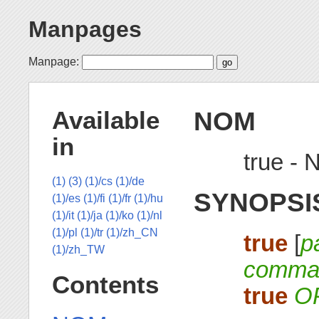
Manpages
Manpage:
NOM
Available
in
true - N
(1)
(3)
(1)/cs
(1)/de
SYNOPSI
(1)/es
(1)/fi
(1)/fr
(1)/hu
(1)/it
(1)/ja
(1)/ko
(1)/nl
(1)/pl
(1)/tr
(1)/zh_CN
true
[
p
(1)/zh_TW
comman
Contents
true
O