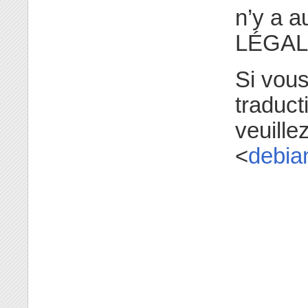
n’y a 
LÉGAL
Si vou
traduct
veuill
<
debia