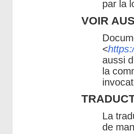
par la l
VOIR AUS
Docume
<
https:
aussi d
la comm
invocat
TRADUCT
La trad
de manu