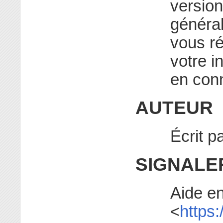
versio
général
vous ré
votre 
en conn
AUTEUR
Écrit p
SIGNALE
Aide en
<
https: