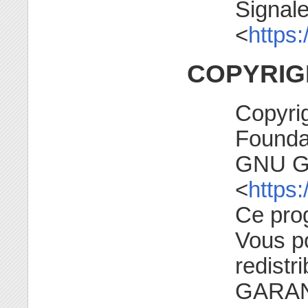
Signale
<
https:
COPYRIG
Copyri
Founda
GNU GP
<
https:
Ce prog
Vous po
redistr
GARANT