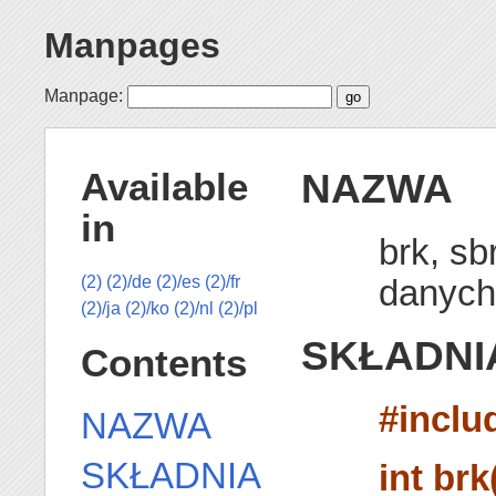
Manpages
Manpage:
NAZWA
Available
in
brk, sb
danych
(2)
(2)/de
(2)/es
(2)/fr
(2)/ja
(2)/ko
(2)/nl
(2)/pl
SKŁADNI
Contents
#inclu
NAZWA
SKŁADNIA
int brk