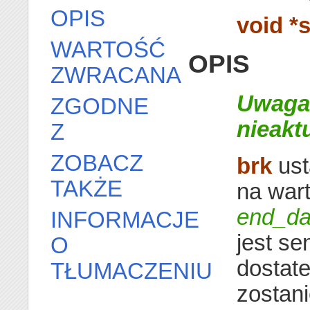
OPIS
void *s
WARTOŚĆ
OPIS
ZWRACANA
Uwaga!
ZGODNE
nieakt
Z
ZOBACZ
brk
ust
TAKŻE
na war
end_da
INFORMACJE
jest s
O
dostate
TŁUMACZENIU
zostan