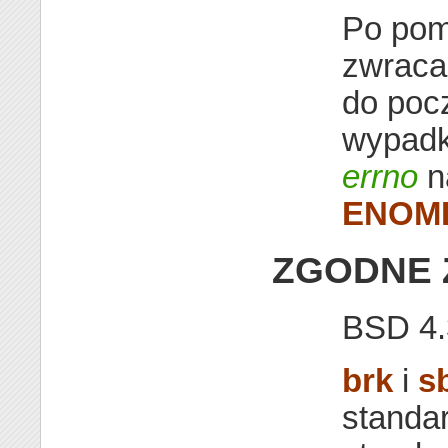
Po pom
zwraca
do poc
wypadk
errno
n
ENOM
ZGODNE 
BSD 4.
brk
i
s
standar