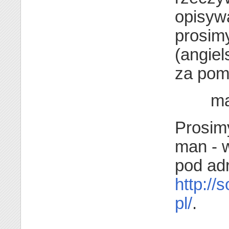
opisyw
prosimy
(angiel
za pom
ma
Prosimy
man - w
pod ad
http://
pl/
.