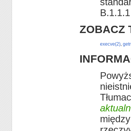
standa
B.1.1.1.
ZOBACZ 
execve(2)
,
getr
INFORMA
Powyżs
nieistn
Tłumac
aktual
między
rzeczy