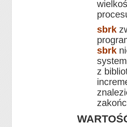
wielko
proces
sbrk
zw
progra
sbrk
ni
system
z bibli
increm
znalezi
zakońc
WARTOŚ