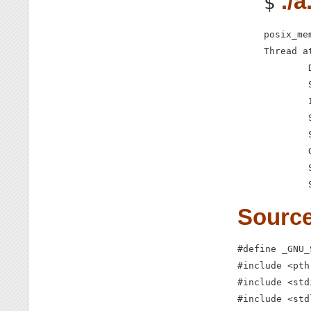
./
$
posix_me
Thread at
        
        
        
        
        
        
        
        
Sourc
#define _GNU_
#include <pth
#include <stdi
#include <std