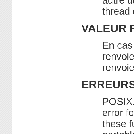
autre ut
thread 
VALEUR 
En cas 
renvoi
renvoie
ERREUR
POSIX.
error f
these f