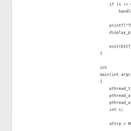
    if (s != 0
        handl
    printf("T
    display_p
    exit(EXIT
}

int

main(int argc
{

    pthread_t 
    pthread_a
    pthread_a
    int s;

    attrp = NU