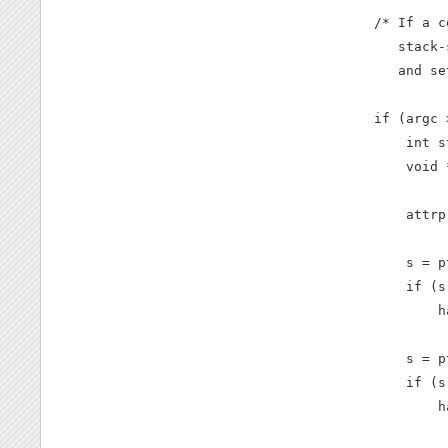
    /* If a c
       stack-
       and se
    if (argc 
        int s
        void *
        attrp
        s = p
        if (s
            h
        s = p
        if (s
            h