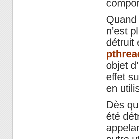
comport
Quand u
n’est p
détruit
pthrea
objet d
effet s
en utili
Dès qu’
été détr
appela