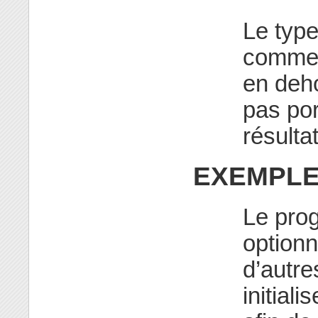
Le typ
comme o
en deho
pas por
résultat
EXEMPL
Le pro
optionn
d’autre
initiali