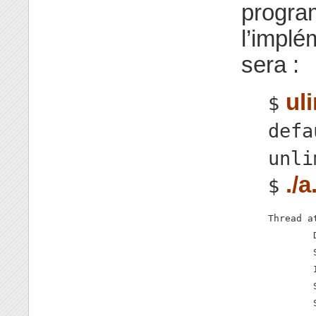
progra
l’implé
sera :
uli
$
defa
unli
./a
$
Thread at
        
        
        
        
        