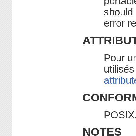
portabl
should 
error re
ATTRIBU
Pour un
utilisé
attribu
CONFORM
POSIX.
NOTES