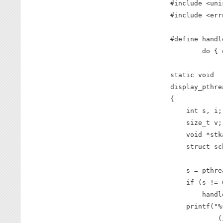
#include <uni
#include <errn
#define handl
        do { 
static void

display_pthre
{

    int s, i;

    size_t v;

    void *stka
    struct sc
    s = pthre
    if (s != 0
        handl
    printf("%
            (