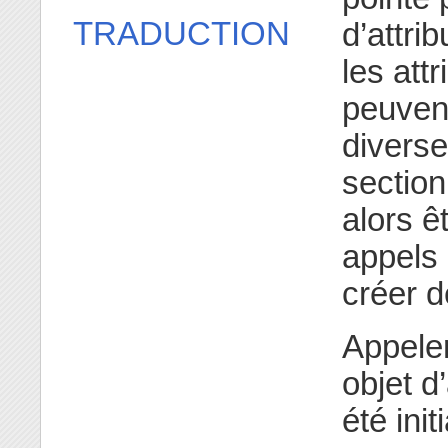
TRADUCTION
d’attri
les attr
peuvent
diverse
section
alors ê
appels
créer d
Appele
objet d
été init