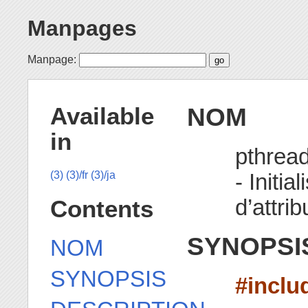
Manpages
Manpage:
NOM
Available
in
pthread
- Initia
(3)
(3)/fr
(3)/ja
d’attri
Contents
SYNOPSI
NOM
SYNOPSIS
#inclu