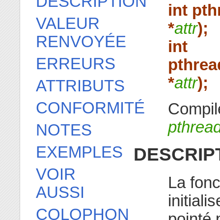
DESCRIPTION
int pth
VALEUR
*
attr
);
RENVOYÉE
int
ERREURS
pthrea
*
attr
);
ATTRIBUTS
CONFORMITÉ
Compile
pthrea
NOTES
EXEMPLES
DESCRIP
VOIR
La fon
AUSSI
initiali
COLOPHON
pointé