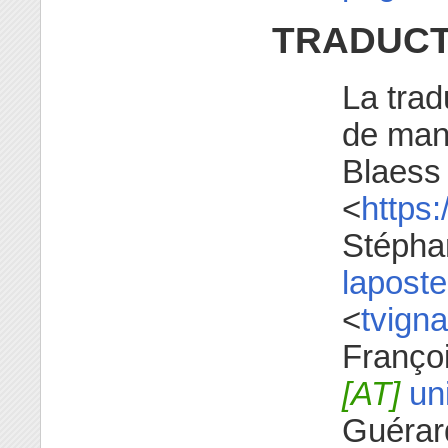
TRADUCT
La trad
de manu
Blaess
<
https:
Stépha
laposte
<
tvign
Françoi
[AT]
uni
Guérar