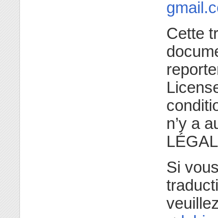
gmail.
Cette t
documen
reporte
License
conditi
n’y a 
LÉGAL
Si vou
traduct
veuill