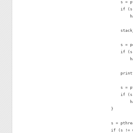
        s = p
        if (s
            h
        stack
        s = p
        if (s
            h
        print
        s = p
        if (s
            h
    }

    s = pthre
    if (s != 0