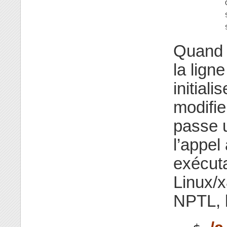
        
        
        
Quand u
la lig
initiali
modifie
passe u
l’appel
exécut
Linux/x
NPTL, l