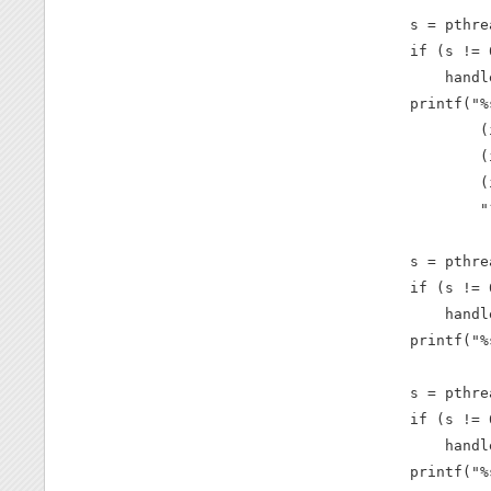
    s = pthre
    if (s != 0
        handl
    printf("%
            (
            (
            (
            "
    s = pthre
    if (s != 0
        handl
    printf("%
    s = pthre
    if (s != 0
        handl
    printf("%