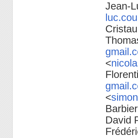
Jean-Lu
luc.co
Cristau
Thomas
gmail.
<
nicol
Floren
gmail.
<
simon
Barbier
David 
Frédéri