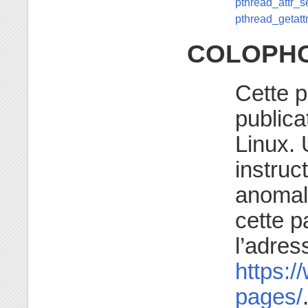
pthread_attr_s
pthread_getatt
COLOPH
Cette p
publica
Linux. 
instruc
anomali
cette p
l’adres
https:/
pages/