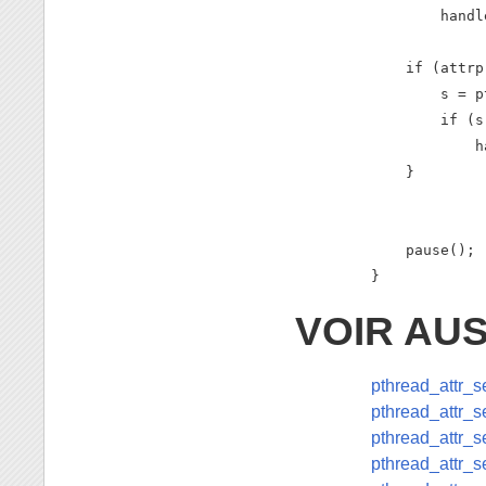
        handl
    if (attrp
        s = p
        if (s
            h
    }

    pause(); 
}
VOIR AUS
pthread_attr_se
pthread_attr_s
pthread_attr_
pthread_attr_s