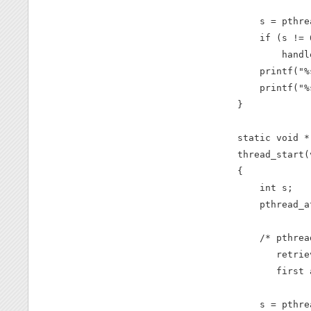
    s = pthre
    if (s != 0
        handl
    printf("%
    printf("%
}

static void *

thread_start(
{

    int s;

    pthread_a
    /* pthrea
       retrie
       first 
    s = pthre