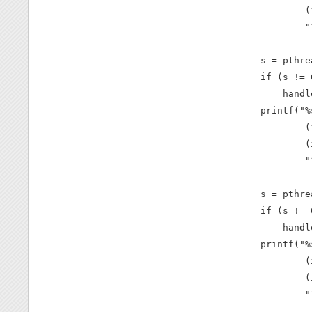
            (
            "
    s = pthre
    if (s != 0
        handl
    printf("%
            (
            (
            "
    s = pthre
    if (s != 0
        handl
    printf("%
            (
            (
            "