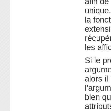
afin de 
unique.
la fonc
extens
récupér
les affi
Si le 
argume
alors 
l’argu
bien qu
attribu