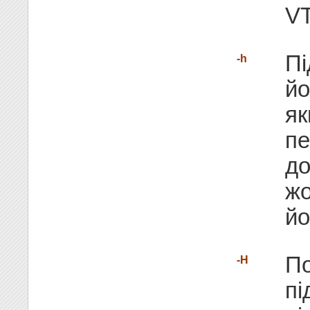
VT
Пі
-h
йо
як
пе
до
жо
йо
По
-H
пі