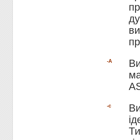
пр
ду
ви
пр
Ви
-A
ма
AS
Ви
-c
ід
Ти