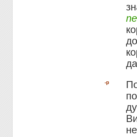
зн
ne
ко
до
ко
да
По
-p
по
ду
Ви
не