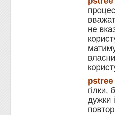
pstree
процес
вважа
не вка
користу
матиму
власни
корист
pstree
гілки, 
дужки 
повтор