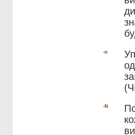
ди
зн
бу
Уп
-n
од
за
(Ч
По
-N
ко
ви