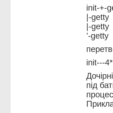
init-+-g
|-getty
|-getty
’-getty
перетв
init---4
Дочірн
під ба
процес
Прикла