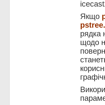
icecast
Якщо
pstree
рядка 
щодо н
поверн
станет
корисн
графіч
Викори
параме