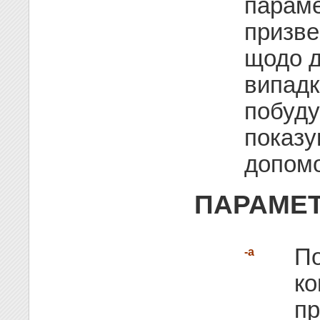
парам
призве
щодо д
випад
побуду
показу
допомо
ПАРАМЕ
По
-a
ко
пр