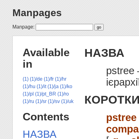
Manpages
Manpage:
НАЗВА
Available
in
pstree
ієрархі
(1)
(1)/de
(1)/fr
(1)/hr
(1)/hu
(1)/it
(1)/ja
(1)/ko
(1)/pl
(1)/pt_BR
(1)/ro
КОРОТКИ
(1)/ru
(1)/sr
(1)/sv
(1)/uk
Contents
pstree
compa
НАЗВА