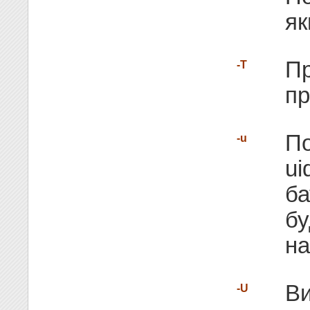
як
Пр
-T
пр
По
-u
ui
ба
бу
на
Ви
-U