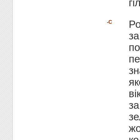
гі
Ро
-C
за
по
пе
з
як
ві
за
зе
жо
ко