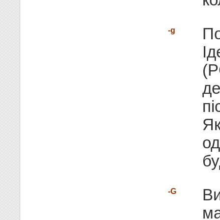
По
-g
Ід
(P
де
пі
Як
од
бу
Ви
-G
ма