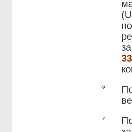
ма
(U
но
ре
за
3
к
По
-V
ве
По
-Z
за