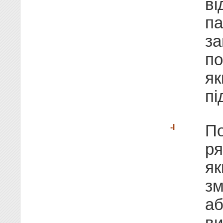
ві
п
за
по
як
пі
По
-l
ря
як
зм
аб
ви