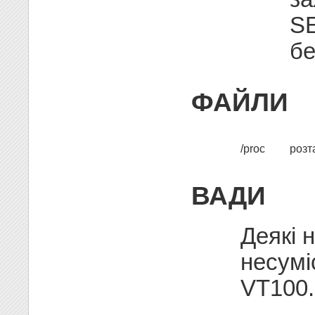
SE
бе
ФАЙЛИ
/proc
розт
ВАДИ
Деякі 
несумі
VT100.