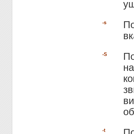
ущ
По
-s
вк
По
-S
на
ко
зв
ви
о
По
-t