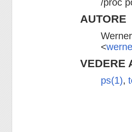
/proc p
AUTORE
Werner
<
werne
VEDERE 
ps(1)
,