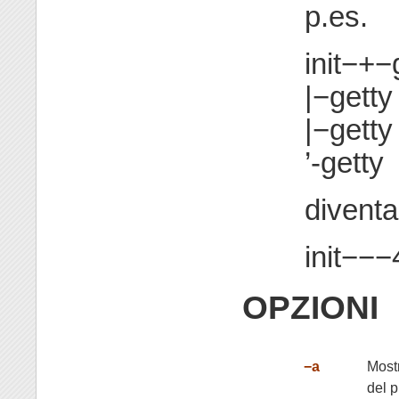
p.es.
init−+−
|−getty
|−getty
’-getty
diventa
init−−−
OPZIONI
−a
Mostr
del p