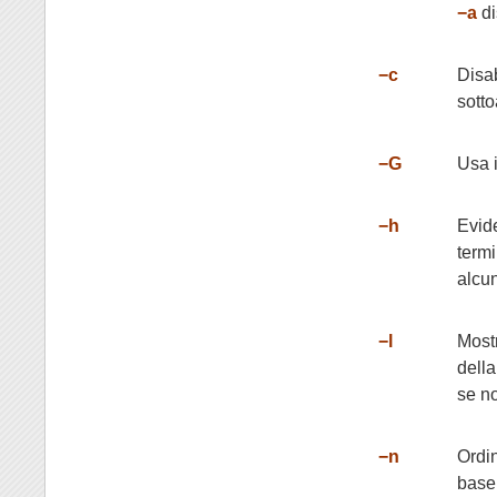
−a
di
−c
Disab
sotto
−G
Usa i
−h
Evide
termi
alcun
−l
Mostr
della
se no
−n
Ordin
base