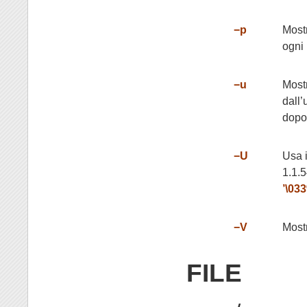
−p
Mostr
ogni
−u
Mostr
dall’
dopo
−U
Usa i
1.1.5
’\03
−V
Mostr
FILE