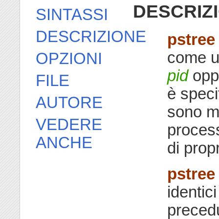
DESCRIZ
SINTASSI
DESCRIZIONE
pstree
come un
OPZIONI
pid
opp
FILE
è speci
AUTORE
sono mos
VEDERE
process
ANCHE
di propr
pstree
identic
precedu