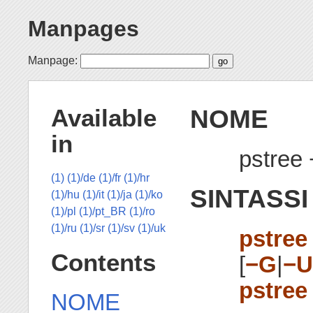
Manpages
Manpage:
NOME
Available
in
pstree 
(1)
(1)/de
(1)/fr
(1)/hr
SINTASSI
(1)/hu
(1)/it
(1)/ja
(1)/ko
(1)/pl
(1)/pt_BR
(1)/ro
(1)/ru
(1)/sr
(1)/sv
(1)/uk
pstree
Contents
[
−G
|
−U
pstree
NOME