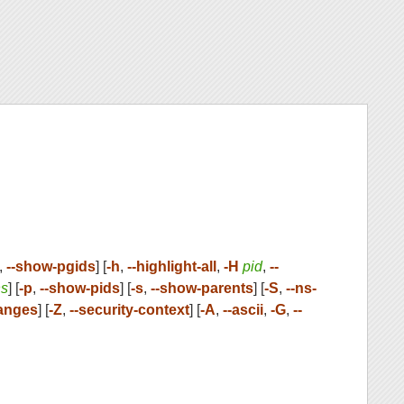
,
--show-pgids
] [
-h
,
--highlight-all
,
-H
pid
,
--
ns
] [
-p
,
--show-pids
] [
-s
,
--show-parents
] [
-S
,
--ns-
hanges
] [
-Z
,
--security-context
] [
-A
,
--ascii
,
-G
,
--