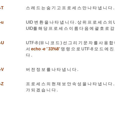
-T
스 레 드 는 숨 기 고 프 로 세 스 만 나 타 냅 니 다 .
-u
UID 변 환 을 나 타 냅 니 다 . 상 위 프 로 세 스 의 
UID를 해 당 프 로 세 스 이 름 다 음 에 괄 호 로 감 
-U
UTF-8 (유 니 코 드 ) 선 그 리 기 문 자 를 사 용 합 
서
echo -e ’ 33%8’
명 령 으 로 UTF-8 모 드 에 진
다 .
-V
버 전 정 보 를 나 타 냅 니 다 .
-Z
프 로 세 스 의 현 재 보 안 속 성 을 나 타 냅 니 다 .
가 되 겠 습 니 다 .