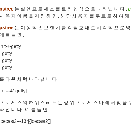
pstree
는 실 행 프 로 세 스 를 트 리 형 식 으 로 나 타 냅 니 다 .
p
사 용 자 이 름 을 지 정 하 면 , 해 당 사 용 자 를 루 트 로 하 여 해
pstree
는 이 상 적 인 브 랜 치 를 각 괄 호 내 로 시 각 적 으 로 병 
예 를 들 면 ,
init-+-getty
|-getty
|-getty
’-getty
를 다 음 처 럼 나 타 냅 니 다
init---4*[getty]
프 로 세 스 의 하 위 스 레 드 는 상 위 프 로 세 스 아 래 서 찾 을 수
타 냅 니 다 . 예 를 들 면 ,
icecast2---13*[{icecast2}]