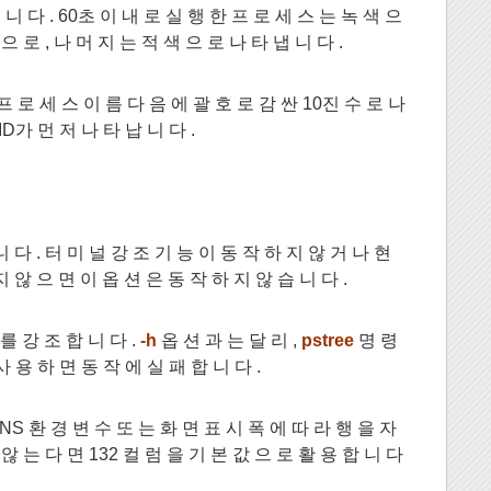
니 다 . 60초 이 내 로 실 행 한 프 로 세 스 는 녹 색 으
으 로 , 나 머 지 는 적 색 으 로 나 타 냅 니 다 .
 프 로 세 스 이 름 다 음 에 괄 호 로 감 싼 10진 수 로 나
ID가 먼 저 나 타 납 니 다 .
 다 . 터 미 널 강 조 기 능 이 동 작 하 지 않 거 나 현
 않 으 면 이 옵 션 은 동 작 하 지 않 습 니 다 .
 를 강 조 합 니 다 .
-h
옵 션 과 는 달 리 ,
pstree
명 령
 용 하 면 동 작 에 실 패 합 니 다 .
MNS 환 경 변 수 또 는 화 면 표 시 폭 에 따 라 행 을 자
 않 는 다 면 132 컬 럼 을 기 본 값 으 로 활 용 합 니 다