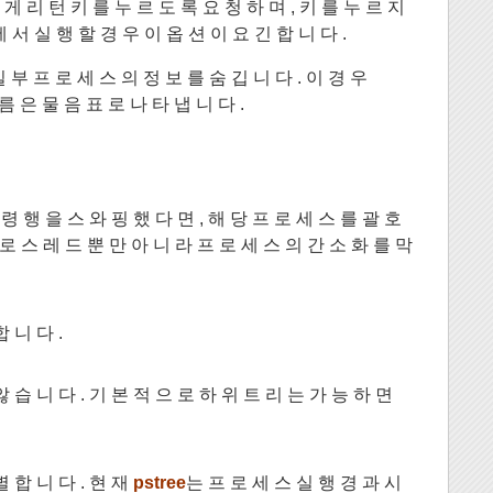
 게 리 턴 키 를 누 르 도 록 요 청 하 며 , 키 를 누 르 지
l에 서 실 행 할 경 우 이 옵 션 이 요 긴 합 니 다 .
 부 프 로 세 스 의 정 보 를 숨 깁 니 다 . 이 경 우
름 은 물 음 표 로 나 타 냅 니 다 .
 령 행 을 스 와 핑 했 다 면 , 해 당 프 로 세 스 를 괄 호
로 스 레 드 뿐 만 아 니 라 프 로 세 스 의 간 소 화 를 막
 니 다 .
 습 니 다 . 기 본 적 으 로 하 위 트 리 는 가 능 하 면
별 합 니 다 . 현 재
pstree
는 프 로 세 스 실 행 경 과 시