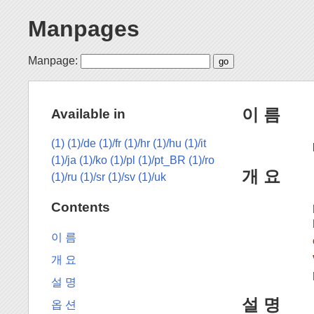
Manpages
Manpage:
이 름
Available in
(1)
(1)/de
(1)/fr
(1)/hr
(1)/hu
(1)/it
(1)/ja
(1)/ko
(1)/pl
(1)/pt_BR
(1)/ro
개 요
(1)/ru
(1)/sr
(1)/sv
(1)/uk
Contents
이 름
개 요
설 명
설 명
옵 션