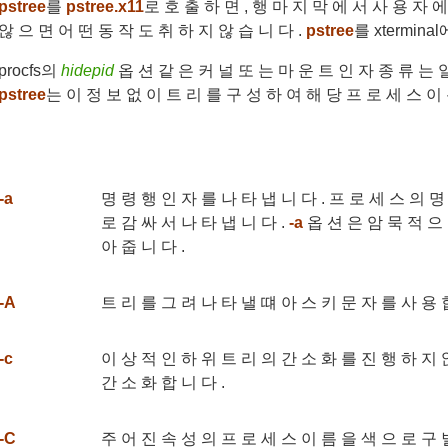
pstree
를
pstree.x11
로 호 출 하 면 , 행 마 지 막 에 서 사 용 자 에
않 으 면 어 떤 동 작 도 취 하 지 않 습 니 다 .
pstree
를 xtermina
procfs의
hidepid
옵 션 같 은 커 널 또 는 마 운 트 인 자 종 류 는 일
pstree
는 이 정 보 없 이 트 리 를 구 성 하 여 해 당 프 로 세 스 이 
-a
명 령 행 인 자 를 나 타 냅 니 다 . 프 로 세 스 의 명
로 감 싸 서 나 타 냅 니 다 .
-a
옵 션 은 암 묵 적 으 
아 줍 니 다 .
-A
트 리 를 그 려 나 타 낼 떄 아 스 키 문 자 를 사 용 합
-c
이 상 적 인 하 위 트 리 의 간 소 화 를 진 행 하 지 않
간 소 화 합 니 다 .
-C
주 어 진 속 성 의 프 로 세 스 이 름 을 색 으 로 구 