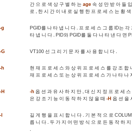
간 으 로 색 상 구 별 하 는
age
속 성 만 받 아 들 입 
로 , 한 시 간 이 내 로 실 행 한 프 로 세 스 는 황 색 
-g
PGID를 나 타 냅 니 다 . 프 로 세 스 그 룹 ID는 각
타 냅 니 다 . PID와 PGID를 둘 다 나 타 낸 다 면 P
-G
VT100 선 그 리 기 문 자 를 사 용 합 니 다 .
-h
현 재 프 로 세 스 와 상 위 프 로 세 스 를 강 조 합 니
재 프 로 세 스 또 는 상 위 프 로 세 스 가 나 타 나 지
-H
-h
옵 션 과 유 사 하 지 만 , 대 신 지 정 프 로 세 스
은 강 조 기 능 이 동 작 하 지 않 을 때
-H
옵 션 을 사
-l
길 게 행 을 표 시 합 니 다 . 기 본 적 으 로 COLU
릅 니 다 . 두 가 지 어 떤 방 식 으 로 든 동 작 하 지
.