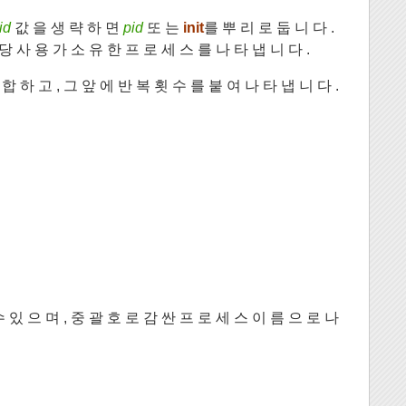
id
값 을 생 략 하 면
pid
또 는
init
를 뿌 리 로 둡 니 다 .
 당 사 용 가 소 유 한 프 로 세 스 를 나 타 냅 니 다 .
합 하 고 , 그 앞 에 반 복 횟 수 를 붙 여 나 타 냅 니 다 .
 있 으 며 , 중 괄 호 로 감 싼 프 로 세 스 이 름 으 로 나