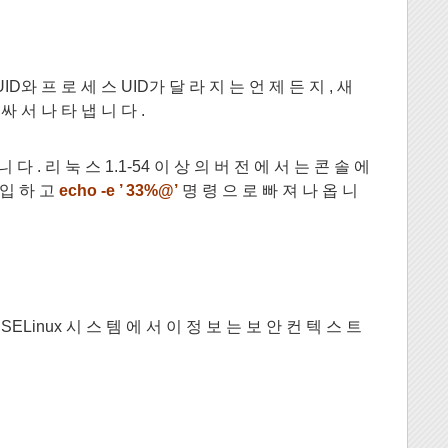
UID와 프 로 세 스 UID가 달 라 지 는 언 제 든 지 , 새
싸 서 나 타 냅 니 다 .
니 다 . 리 눅 스 1.1-54 이 상 의 버 전 에 서 는 콘 솔 에
 입 하 고
echo -e ’ 33%@’
명 령 으 로 빠 져 나 옵 니
 SELinux 시 스 템 에 서 이 정 보 는 보 안 컨 텍 스 트