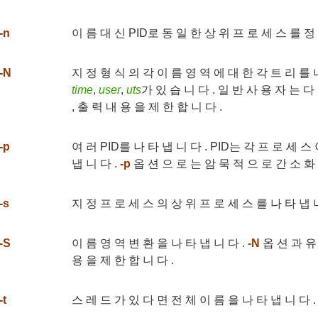
-n
이 름 대 신 PID로 동 일 한 상 위 프 로 세 스 를 정 렬
-N
지 정 형 식 의 각 이 름 영 역 에 대 한 각 트 리 를 
time
,
user
,
uts
가 있 습 니 다 . 일 반 사 용 자 는 다
, 출 력 내 용 을 제 한 합 니 다 .
-p
여 러 PID를 나 타 냅 니 다 . PID는 각 프 로 세 스
냅 니 다 .
-p
옵 션 으 로 는 암 묵 적 으 로 간 소 화 
-s
지 정 프 로 세 스 의 상 위 프 로 세 스 를 나 타 냅 니
-S
이 름 영 역 변 환 을 나 타 냅 니 다 .
-N
옵 션 과 유 
용 을 제 한 합 니 다 .
-t
스 레 드 가 있 다 면 전 체 이 름 을 나 타 냅 니 다 .