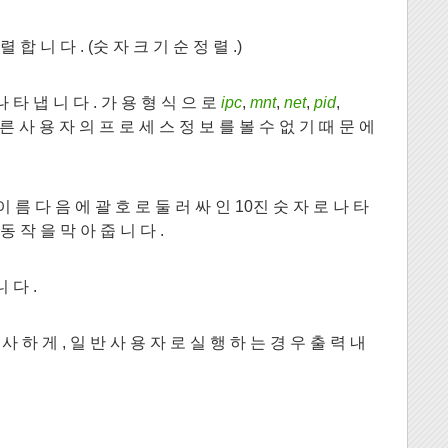
 합 니 다 . (숫 자 크 기 순 정 렬 .)
나 타 냅 니 다 . 가 용 형 식 으 로
ipc
,
mnt
,
net
,
pid
,
 른 사 용 자 의 프 로 세 스 정 보 를 볼 수 없 기 때 문 에
 이 름 다 음 에 괄 호 로 둘 러 싸 인 10진 숫 자 로 나 타
동 작 을 막 아 줍 니 다 .
 다 .
사 하 게 , 일 반 사 용 자 로 실 행 하 는 경 우 출 력 내