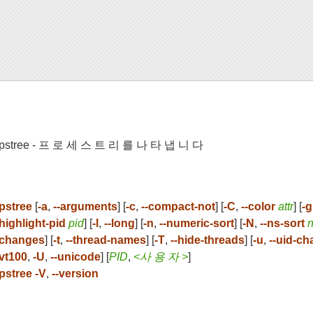
pstree - 프 로 세 스 트 리 를 나 타 냅 니 다
pstree
[
-a
,
--arguments
] [
-c
,
--compact-not
] [
-C
,
--color
attr
] [
-g
highlight-pid
pid
] [
-l
,
--long
] [
-n
,
--numeric-sort
] [
-N
,
--ns-sort
changes
] [
-t
,
--thread-names
] [
-T
,
--hide-threads
] [
-u
,
--uid-c
vt100
,
-U
,
--unicode
] [
PID
,
<사 용 자 >
]
pstree -V
,
--version