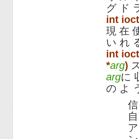
グ ド 
int ioct
現 在 
い れ 
int ioct
*
arg
)
ス
arg
に 
の よ 
信
自
ア