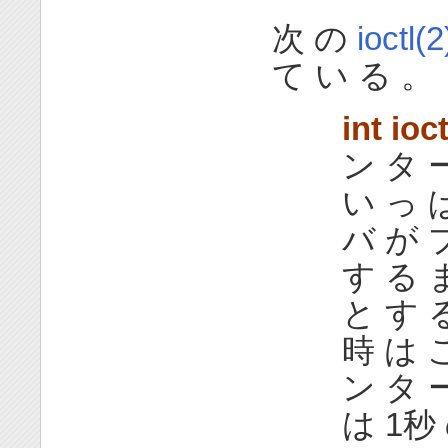
次 の
ioctl(2
て い る 。
int ioct
ン タ ー
い っ 
バ が 
す る 
と す 
時 は 
ン タ 
は 1秒 