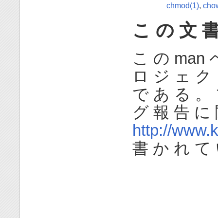
chmod(1)
,
cho
こ の 文 書
こ の man 
ロ ジ ェ ク 
で あ る 。 
グ 報 告 に 
http://www.
書 か れ て