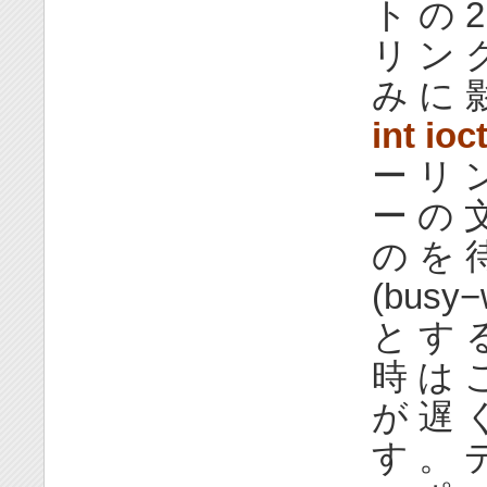
ト の 2
リ ン グ 
み に 
int ioct
ー リ 
ー の 
の を 
(busy
と す 
時 は 
が 遅 
す 。 デ