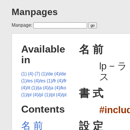
Manpages
Manpage:
名 前
Available
in
lp − 
ス
(1)
(4)
(7)
(1)/de
(4)/de
(1)/es
(4)/es
(1)/fr
(4)/fr
(4)/it
(1)/ja
(4)/ja
(4)/ko
書 式
(1)/pl
(4)/pl
(1)/pt
(4)/pt
Contents
#inclu
設 定
名 前