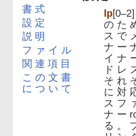
書 式
lp
[0–
設 定
の た 
ス で 
説 明
ナ ー ナ
フ ァ イ ル
イ ナ 
関 連 項 目
ド レ ス 
こ の 文 書
そ れ 
に つ い て
に 対 
ス フ ァ
ナ ー r
る 。 