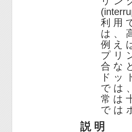
リ ン グ
(inte
利 用 
は 、 
例 え 
プ リ 
合 な 
ド ッ 
で は 
常 は 
で は 
説 明