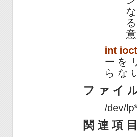
ン
な
る
意
int ioct
ー を 
ら な 
フ ァ イ 
/dev/lp
関 連 項 