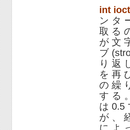
int ioct
ン タ 
取 る 
が 文 
ブ (st
り 返 
を 再 
の 繰 
す る 
は 0.5
が 、 
に よ 