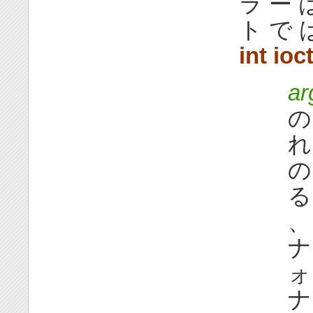
ラ ー 
ト で 
int ioct
ar
の
れ
の
る
、
ナ
ォ
ナ