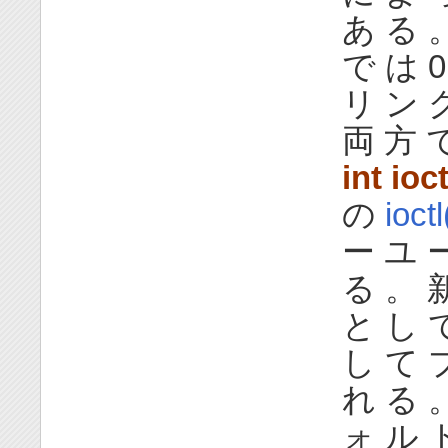
あ る 
で は 0
リ ン 
両 方 
int ioct
の
ioctl
ー ユ 
る 。 
と し 
し て 
れ る 
ォ ル 