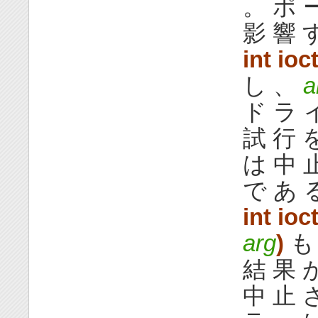
。 ポ 
影 響 
int ioct
し 、
a
ド ラ 
試 行 
は 中 止
で あ 
int ioct
arg
)
も
結 果 
中 止 