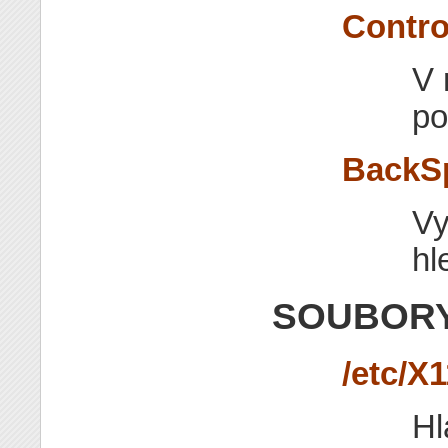
Contro
V 
po
BackS
Vy
hl
SOUBORY
/etc/X1
Hl