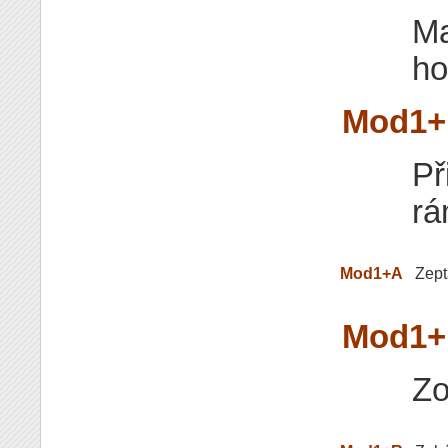
Ma
ho
Mod1+
Př
rá
Mod1+A
Zept
Mod1+M
Zo