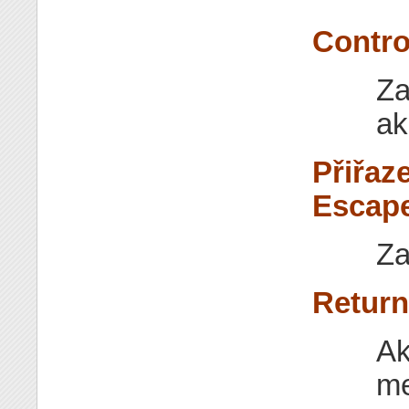
Contro
Za
ak
Přiřaz
Escape
Za
Return
Ak
me