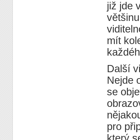
již jde
většinu
viditel
mít ko
každéh
Další v
Nejde o
se obje
obrazov
nějakou
pro při
který s