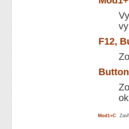
Mod1+
Vy
vy
F12, B
Zo
Button
Zo
ok
Mod1+C
Zavř