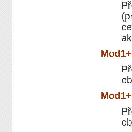
Př
(p
ce
ak
Mod1+
Př
ob
Mod1+
Př
ob