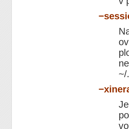
v 
−sessi
Na
ov
pl
ne
~/
−xiner
Je
po
vo