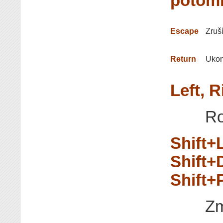
potom
Escape
Zruší
Return
Ukon
Left, R
Ro
Shift+L
Shift+
Shift+
Zm