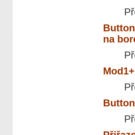
Př
Button
na bor
Př
Mod1+B
Př
Button
Př
Přiřaz