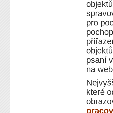
objektů
spravo
pro poc
pochop
přiřaze
objektů
psaní v
na web
Nejvyš
které o
obrazo
pracov