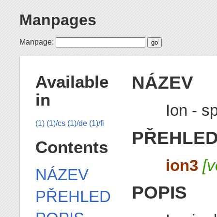
Manpages
Manpage:
NÁZEV
Available
in
Ion - 
(1)
(1)/cs
(1)/de
(1)/fi
PŘEHLE
Contents
ion3
[v
NÁZEV
POPIS
PŘEHLED