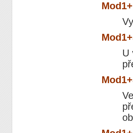
Mod1+
Vy
Mod1+S
U 
př
Mod1+S
Ve
př
ob