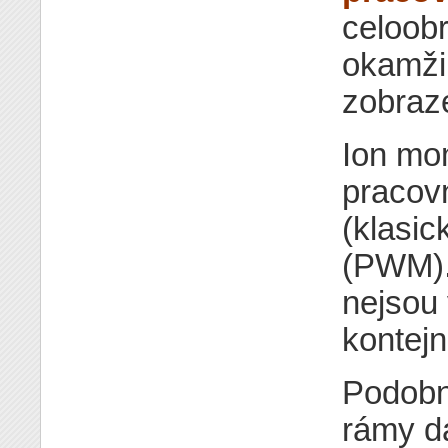
celoob
okamži
zobraze
Ion mo
pracovn
(klasic
(PWM).
nejsou 
kontej
Podobn
rámy da