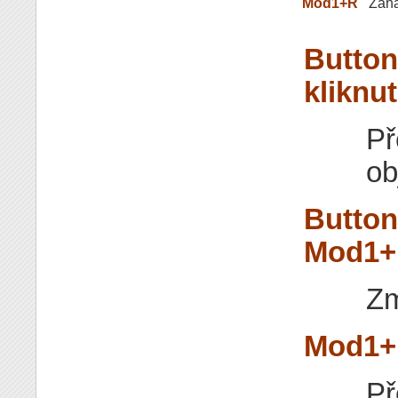
Mod1+R
Zahá
Button
kliknut
Př
ob
Button
Mod1+B
Zm
Mod1+B
Př