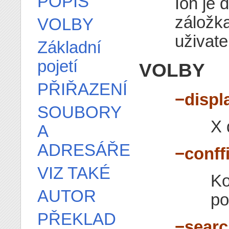
POPIS
Ion je 
záložk
VOLBY
uživate
Základní
pojetí
VOLBY
PŘIŘAZENÍ
−displ
SOUBORY
X 
A
ADRESÁŘE
−conff
VIZ TAKÉ
Ko
AUTOR
po
PŘEKLAD
−searc