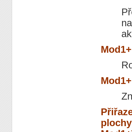
Př
na
ak
Mod1+
Ro
Mod1+
Zn
Přiřaz
plochy