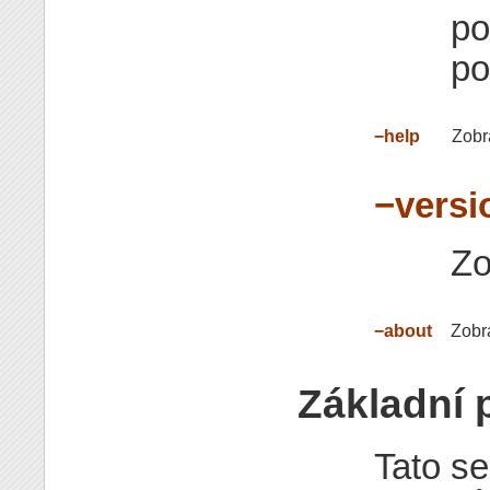
po
po
−help
Zobr
−versi
Zo
−about
Zobra
Základní p
Tato se