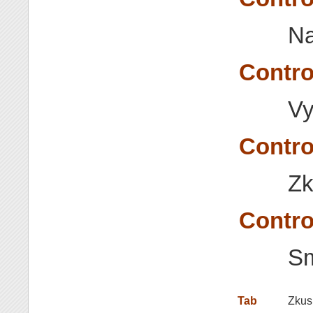
Na
Contro
Vy
Contro
Zk
Contr
Sm
Tab
Zkusí