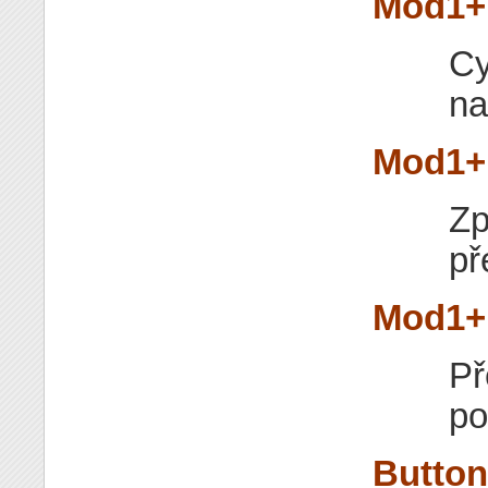
Mod1+
Cy
na
Mod1+
Zp
př
Mod1+
Př
po
Button1