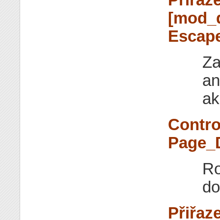
[mod_
Escape
Za
an
ak
Contro
Page_
Ro
do
Přiřaz