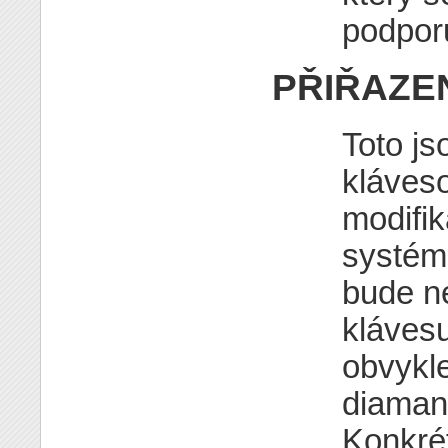
podporu
PŘIŘAZE
Toto js
kláveso
modifik
systém
bude n
klávesu
obvykl
diaman
Konkrét