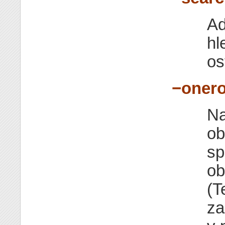
Ad
hl
os
−onero
Na
ob
sp
ob
(T
za