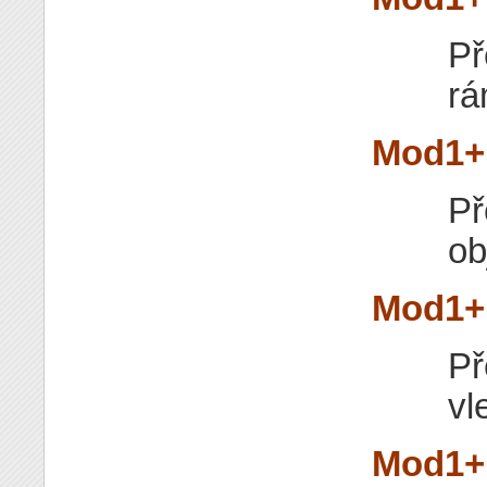
Př
rá
Mod1+
Př
ob
Mod1+
Př
vl
Mod1+