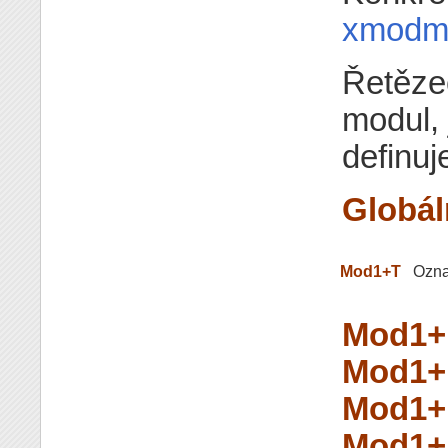
xmodm
Řetěze
modul, 
definuj
Globál
Mod1+T
Ozna
Mod1+K
Mod1+K
Mod1+
Mod1+