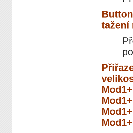
Button
tažení
Př
po
Přiřaz
velikos
Mod1+
Mod1+
Mod1+
Mod1+