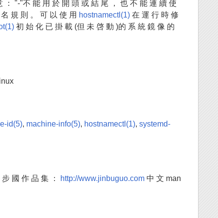
 ： "-"不 能 用 於 開 頭 或 結 尾 ， 也 不 能 連 續 使
命 名 規 則 。 可 以 使 用
hostnamectl(1)
在 運 行 時 修
ot(1)
初 始 化 已 掛 載 (但 未 啓 動 )的 系 統 鏡 像 的
inux
e-id(5)
,
machine-info(5)
,
hostnamectl(1)
,
systemd-
金 步 國 作 品 集 ：
http://www.jinbuguo.com
中 文 man