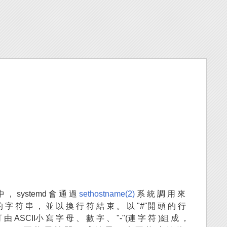
中 ， systemd 會 通 過
sethostname(2)
系 統 調 用 來
 字 符 串 ， 並 以 換 行 符 結 束 。 以 "#"開 頭 的 行
由 ASCII小 寫 字 母 、 數 字 、 "-"(連 字 符 )組 成 ，