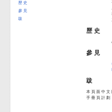
歷 史
參 見
跋
歷 史
參 見
跋
本 頁 面 中 文 
手 冊 頁 計 劃