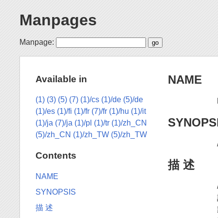
Manpages
Manpage:
NAME
Available in
(1)
(3)
(5)
(7)
(1)/cs
(1)/de
(5)/de
(1)/es
(1)/fi
(1)/fr
(7)/fr
(1)/hu
(1)/it
SYNOPS
(1)/ja
(7)/ja
(1)/pl
(1)/tr
(1)/zh_CN
(5)/zh_CN
(1)/zh_TW
(5)/zh_TW
Contents
描 述
NAME
SYNOPSIS
描 述