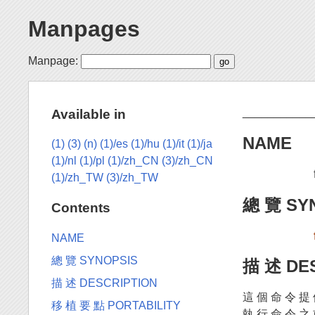
Manpages
Manpage:
___________
Available in
NAME
(1)
(3)
(n)
(1)/es
(1)/hu
(1)/it
(1)/ja
(1)/nl
(1)/pl
(1)/zh_CN
(3)/zh_CN
(1)/zh_TW
(3)/zh_TW
總 覽 SY
Contents
NAME
總 覽 SYNOPSIS
描 述 DE
描 述 DESCRIPTION
這 個 命 令 提 
移 植 要 點 PORTABILITY
執 行 命 令 之 