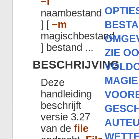
−f
OPTIE
naambestand
] [
−m
BEST
magischbestand
OMGE
] bestand ...
ZIE O
BESCHRIJVING
VOLDO
MAGIE
Deze
handleiding
VOOR
beschrijft
GESCH
versie 3.27
AUTE
van de
file
WETTE