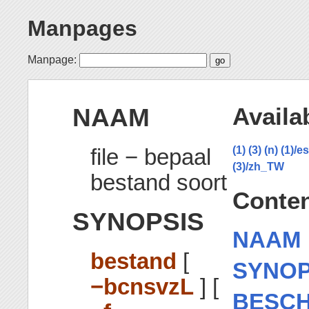
Manpages
Manpage:
NAAM
Availa
file − bepaal
(1)
(3)
(n)
(1)/es
(3)/zh_TW
bestand soort
Conte
SYNOPSIS
NAAM
bestand
[
SYNOP
−bcnsvzL
] [
BESCH