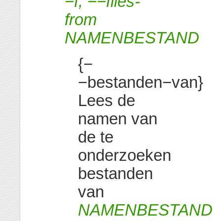
−f, −−files-
from
NAMENBESTAND
{−
−bestanden−van}
Lees de
namen van
de te
onderzoeken
bestanden
van
NAMENBESTAND