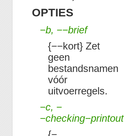
OPTIES
−b, −−brief
{−−kort} Zet
geen
bestandsnamen
vóór
uitvoerregels.
−c, −
−checking−printout
{−