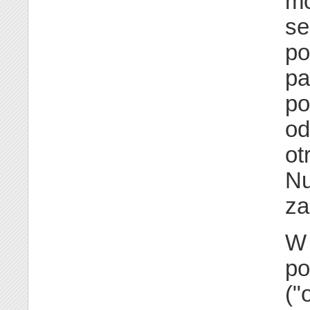
mo
se
po
pa
po
od
ot
Nu
za
W 
po
("