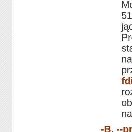
Mo
51
ją
Pr
st
na
pr
fd
ro
ob
n
-B
,
--p