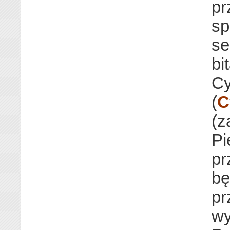
pr
sp
se
bi
Cy
(
C
(z
Pi
pr
bę
pr
wy