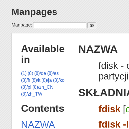
Manpages
Manpage:
NAZWA
Available
in
fdisk -
partycji
(1)
(8)
(8)/de
(8)/es
(8)/fr
(8)/it
(8)/ja
(8)/ko
(8)/pl
(8)/zh_CN
SKŁADNI
(8)/zh_TW
Contents
fdisk
[
fdisk -l
NAZWA