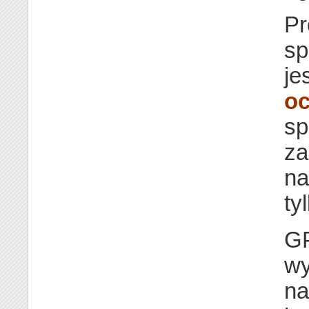
Pr
sp
je
o
sp
za
na
ty
GP
wy
na