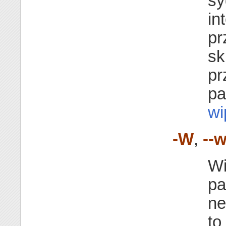
sy
in
pr
sk
pr
pa
wi
-W
,
--w
Wi
pa
ne
to