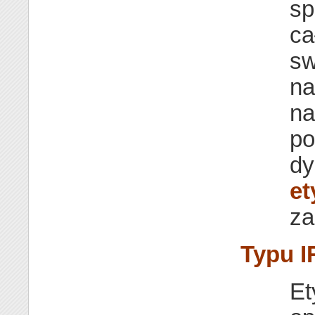
sp
ca
sw
na
na
po
dy
et
za
Typu I
Et