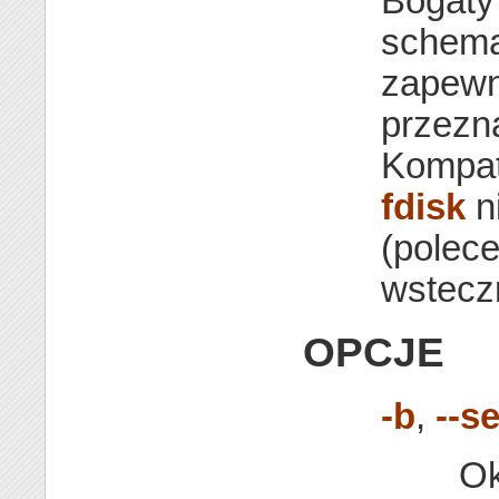
Bogaty 
schema
zapew
przezna
Kompat
fdisk
n
(polec
wstecz
OPCJE
-b
,
--s
Ok