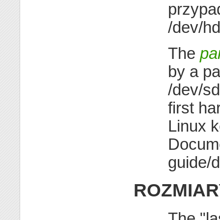
przypa
/dev/hd
The
par
by a pa
/dev/sda
first h
Linux k
Docume
guide/de
ROZMIAR
The "la