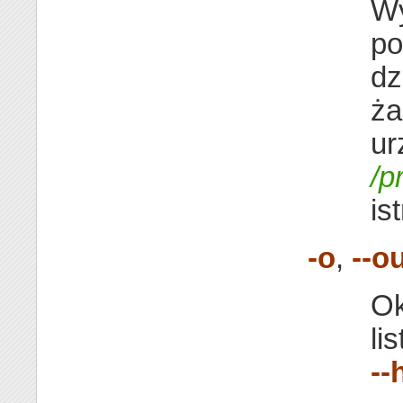
Wy
po
dz
ża
ur
/p
ist
-o
,
--o
Ok
li
--