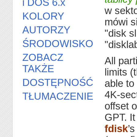
i DOS 6.x
w sekt
KOLORY
mówi s
AUTORZY
"disk s
ŚRODOWISKO
"disklab
ZOBACZ
All par
TAKŻE
limits 
DOSTĘPNOŚĆ
able to
4K-sect
TŁUMACZENIE
offset
GPT. It
fdisk
’s