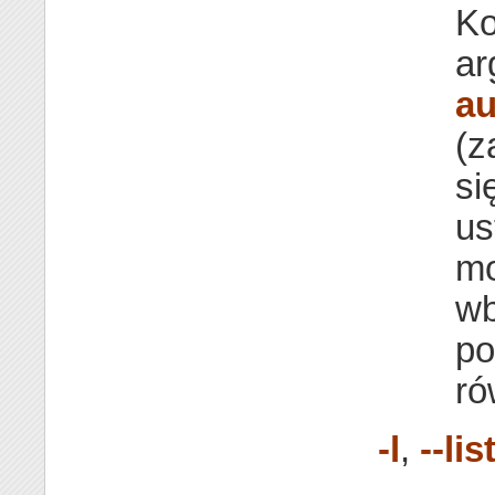
Ko
a
au
(z
si
us
mo
wb
po
ró
-l
,
--lis