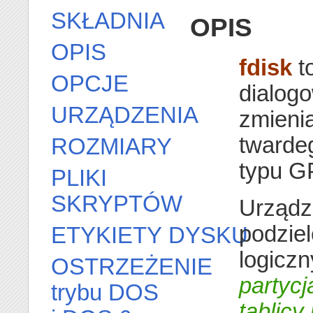
SKŁADNIA
OPIS
OPIS
fdisk
t
OPCJE
dialog
URZĄDZENIA
zmienia
twardeg
ROZMIARY
typu G
PLIKI
SKRYPTÓW
Urządz
podziel
ETYKIETY DYSKU
logicz
OSTRZEŻENIE
partycj
trybu DOS
tablicy 