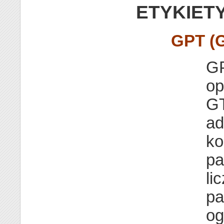
ETYKIET
GPT (G
GP
op
GT
ad
ko
pa
li
pa
og