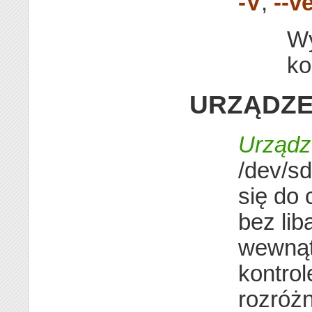
-V
,
--v
Wy
ko
URZĄDZE
Urządz
/dev/s
się do 
bez lib
wewnątr
kontrol
rozróżn