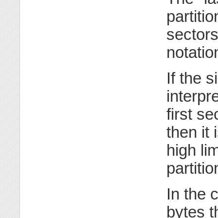
partiti
sectors
notatio
If the s
interpre
first se
then it 
high lim
partitio
In the 
bytes 