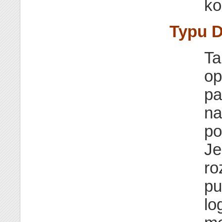
ko
Typu 
Ta
op
pa
na
po
Je
ro
pu
lo