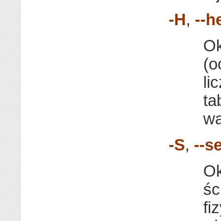
-H
,
--h
Ok
(o
li
ta
wa
-S
,
--s
Ok
śc
fi