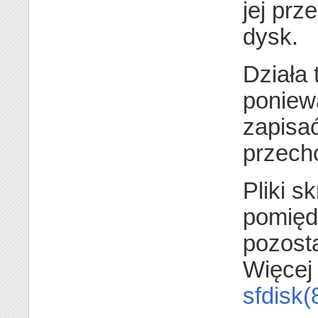
jej pr
dysk.
Działa 
poniew
zapisa
przech
Pliki s
pomiędz
pozosta
Więcej
sfdisk(