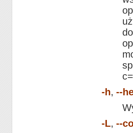
op
uż
do
op
mo
sp
c=
-h
,
--h
Wy
-L
,
--c