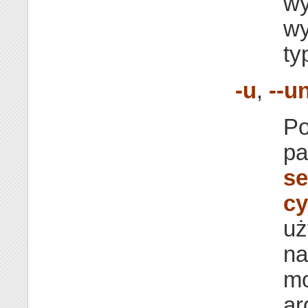
wy
wy
ty
-u
,
--un
Po
pa
se
cy
uż
na
mo
ar