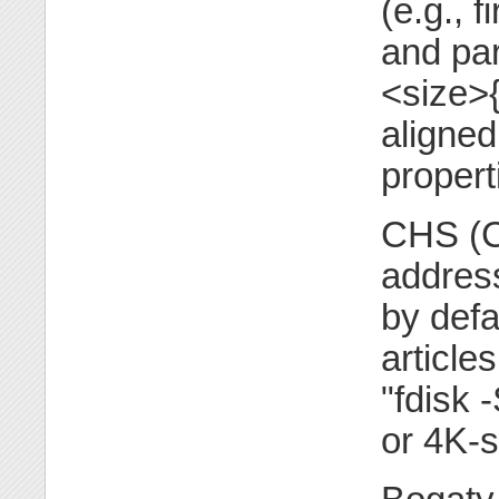
(e.g., f
and par
<size>{
aligned
propert
CHS (C
address
by defa
articl
"fdisk 
or 4K-s