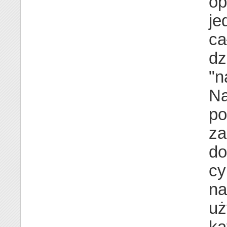
op
je
ca
dz
"n
Na
po
za
do
cy
na
uż
ka