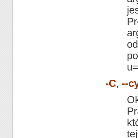
je
Pr
a
od
po
u=
-C
,
--c
Ok
Pr
kt
tej