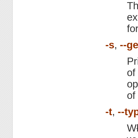
Th
ex
fo
-s
,
--g
Pr
of
op
of
-t
,
--ty
Wł