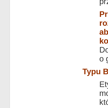
pr
Pr
ro
ab
ko
Do
o 
Typu 
Et
mo
kt