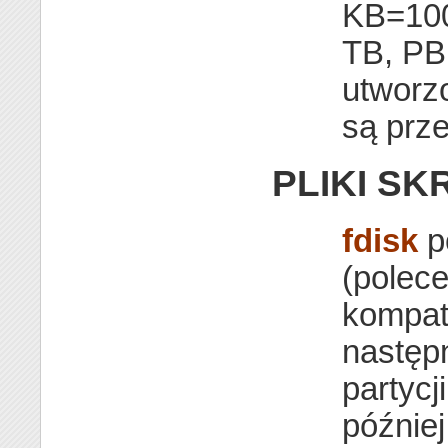
KB=100
TB, PB,
utworz
są prze
PLIKI S
fdisk
p
(polece
kompaty
następn
partycj
później