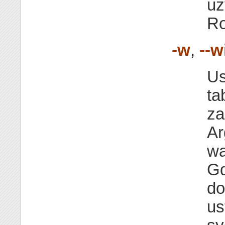
uż
Ro
-w
,
--w
Us
ta
za
A
wa
Gd
do
us