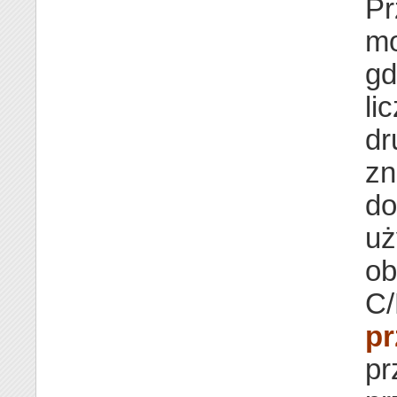
Pr
mo
gd
li
dr
zn
do
uż
ob
C/
pr
pr