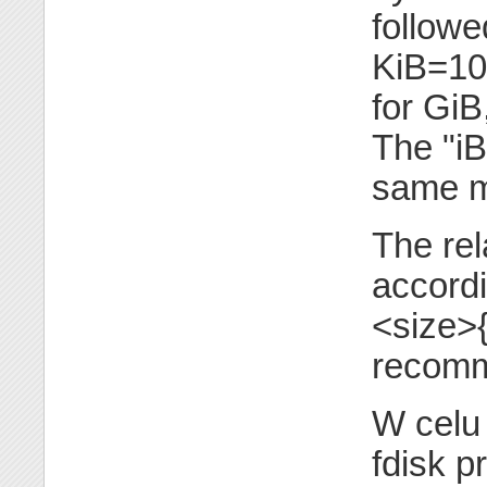
followe
KiB=10
for GiB
The "iB
same m
The rel
accordi
<size>{
recom
W celu
fdisk p