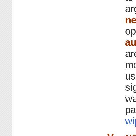
a
ne
op
au
ar
mo
us
si
wa
pa
wi