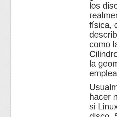
los di
realme
física,
describ
como l
Cilindr
la geo
emplea 
Usualm
hacer 
si Linu
disco. 