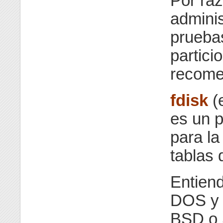
Por raz
adminis
prueba
partici
recome
fdisk
(e
es un 
para la
tablas 
Entiend
DOS y l
BSD o 