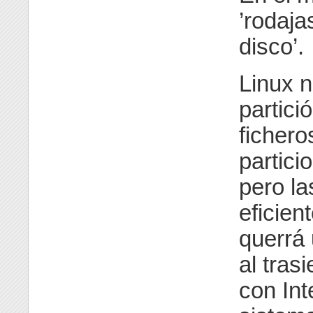
’rodaja
disco’.
Linux n
partici
fichero
partici
pero la
eficien
querrá
al tras
con Int