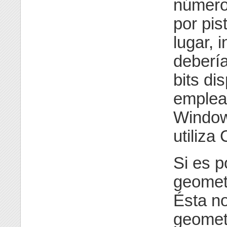
número
por pi
lugar, 
debería
bits di
emplea
Window
utiliza
Si es p
geomet
Ésta n
geometr