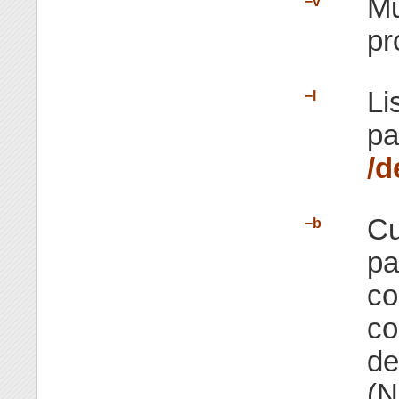
Mu
−v
p
Li
−l
p
/d
Cu
−b
pa
co
co
de
(N