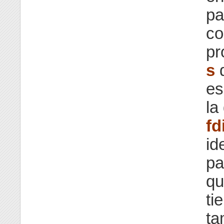
pa
co
pr
s
d
es
la
fd
id
pa
qu
ti
ta