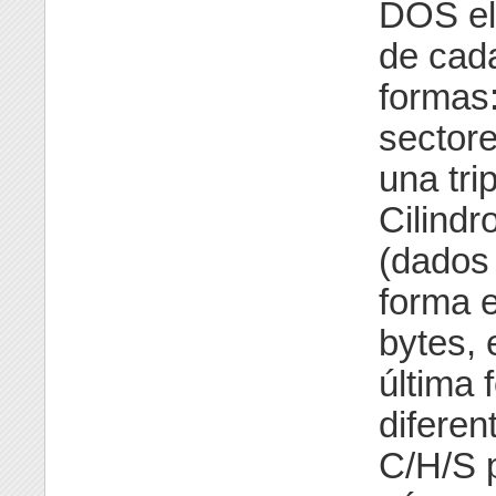
DOS el 
de cada
formas
sectore
una tri
Cilind
(dados 
forma e
bytes, 
última 
diferen
C/H/S 