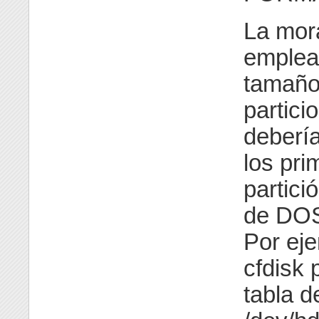
La mora
emplea 
tamaño 
partic
debería
los pri
partic
de DOS 
Por eje
cfdisk 
tabla d