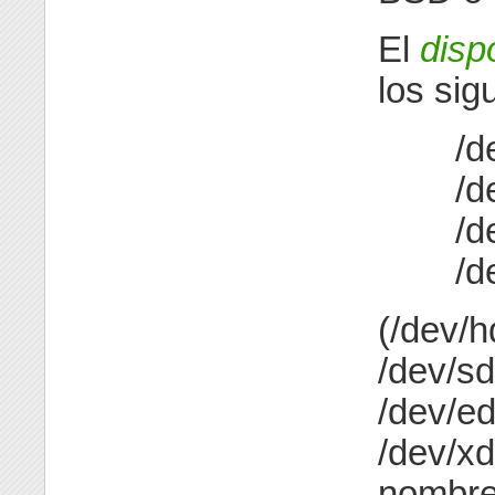
El
disp
los sig
/d
/d
/d
/d
(/dev/h
/dev/sd
/dev/ed
/dev/xd
nombre 