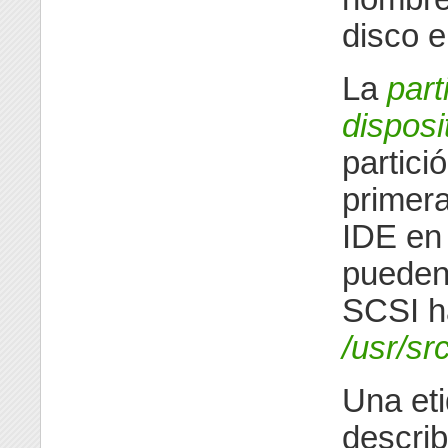
disco e
La
part
disposi
partici
primera
IDE en 
pueden 
SCSI h
/usr/sr
Una et
describ