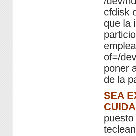
/dev/hd
cfdisk 
que la 
partici
emplear
of=/de
poner a
de la pa
SEA 
CUID
puesto
teclean