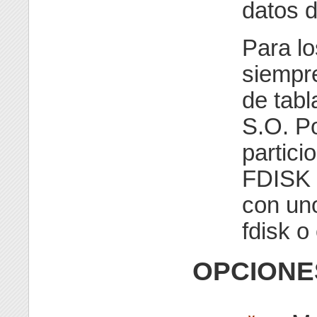
datos d
Para lo
siempr
de tabl
S.O. Po
partic
FDISK 
con un
fdisk o 
OPCIONE