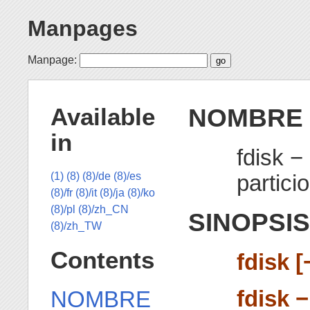
Manpages
Manpage:
NOMBRE
Available
in
fdisk −
partici
(1)
(8)
(8)/de
(8)/es
(8)/fr
(8)/it
(8)/ja
(8)/ko
(8)/pl
(8)/zh_CN
SINOPSIS
(8)/zh_TW
Contents
fdisk [
fdisk −
NOMBRE