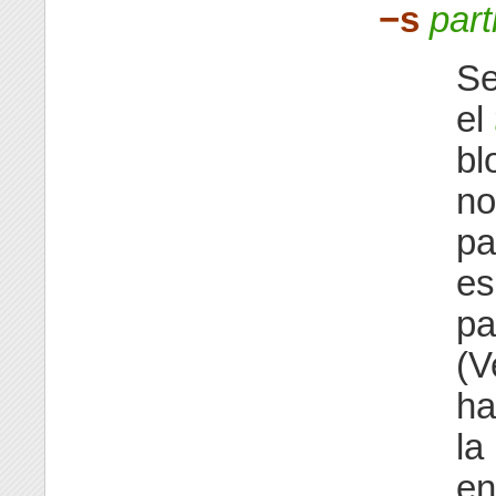
−s
part
Se
el
bl
no
pa
es
pa
(V
ha
la
en