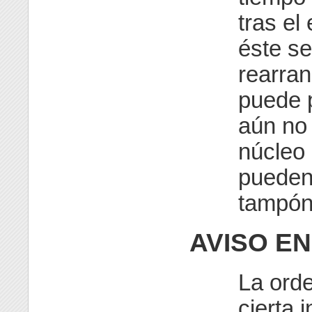
tras el
éste se
rearra
puede 
aún no 
núcleo
pueden
tampón
AVISO EN
La ord
cierta 