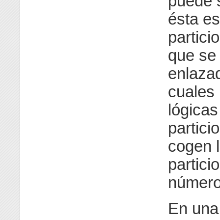
puede s
ésta es
partici
que se 
enlazad
cuales 
lógicas
partici
cogen l
partici
número
En una 