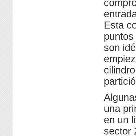
compro
entrada
Esta co
puntos 
son idé
empieza
cilindr
partició
Alguna
una pri
en un l
sector 