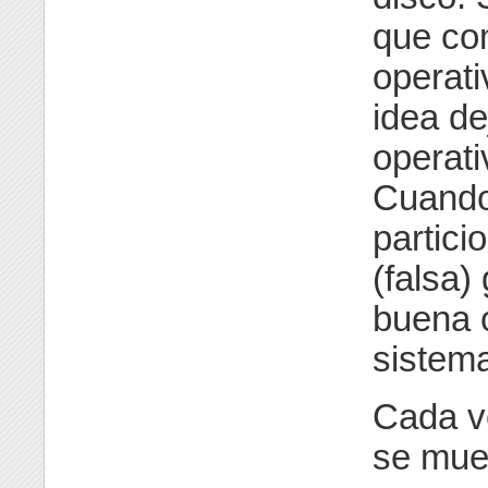
que co
operat
idea de
operati
Cuando 
partici
(falsa)
buena 
sistem
Cada ve
se mues