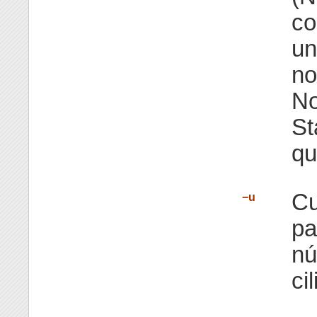
co
un
no
No
St
qu
Cu
−u
pa
nú
ci