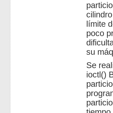
partici
cilind
límite 
poco p
dificu
su máq
Se real
ioctl()
partici
progra
partici
tiempo 