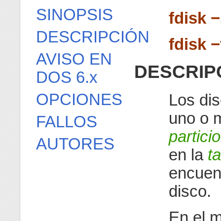
SINOPSIS
fdisk 
DESCRIPCIÓN
fdisk 
AVISO EN
DESCRIP
DOS 6.x
OPCIONES
Los dis
uno o m
FALLOS
partici
AUTORES
en la
t
encuent
disco.
En el 