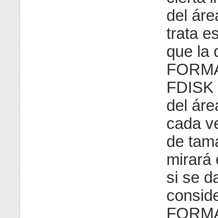
del áre
trata e
que la 
FORMAT
FDISK 
del áre
cada v
de tam
mirará 
si se d
conside
FORMAT