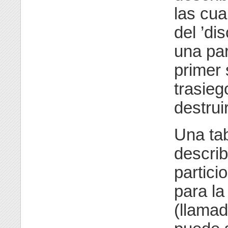
las cua
del ’di
una par
primer 
trasieg
destrui
Una tab
describ
partici
para la
(llamad