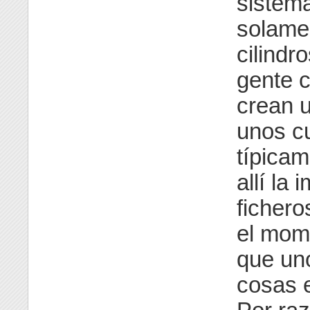
sistem
solame
cilindr
gente 
crean u
unos c
típica
allí la
fichero
el mom
que un
cosas e