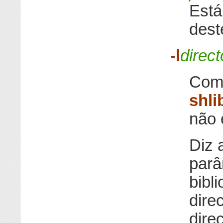
Está
dest
-l
direct
Com 
shli
não 
Diz 
par
bibl
dire
dire