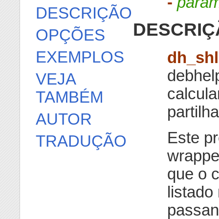
-
para
DESCRIÇÃO
DESCRIÇ
OPÇÕES
EXEMPLOS
dh_shl
debhel
VEJA
calcula
TAMBÉM
partilh
AUTOR
Este p
TRADUÇÃO
wrappe
que o 
listado
passan