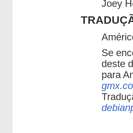
Joey H
TRADUÇ
Améric
Se enc
deste 
para A
gmx.c
Traduç
debianp