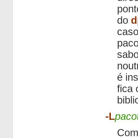
pont
do
d
caso
paco
sabo
nout
é in
fica
bibli
-L
paco
Com 