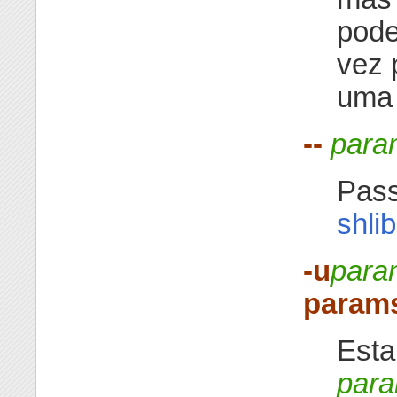
pode
vez 
uma 
--
para
Pas
shli
-u
para
param
Esta
par