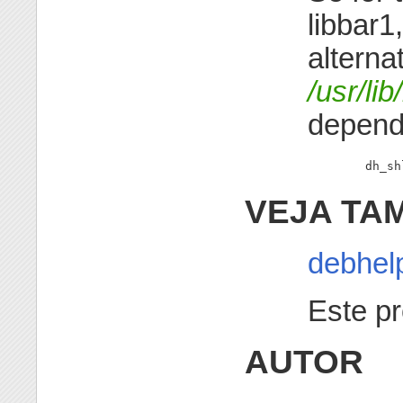
libbar1
alterna
/usr/lib
depend
        dh_sh
VEJA TA
debhel
Este pr
AUTOR