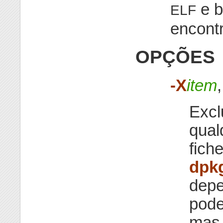
e b
ELF
encont
OPÇÕES
-X
item
Excl
qual
fich
dpk
depe
pode
mas 