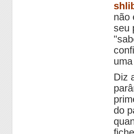
shli
não 
seu 
"sab
conf
uma 
Diz 
par
prim
do p
quan
fich