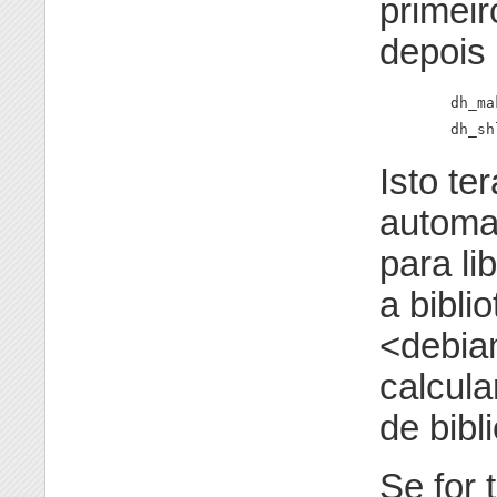
primeir
depois
        dh_ma
        dh_sh
Isto te
automat
para li
a bibli
<debian
calcul
de bibl
Se for