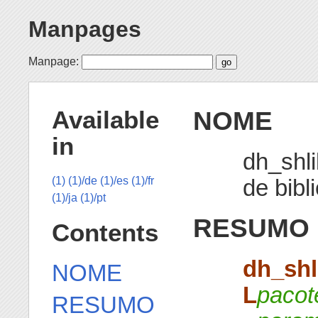
Manpages
Manpage:
NOME
Available
in
dh_shl
de bibl
(1)
(1)/de
(1)/es
(1)/fr
(1)/ja
(1)/pt
RESUMO
Contents
dh_shl
NOME
L
pacot
RESUMO