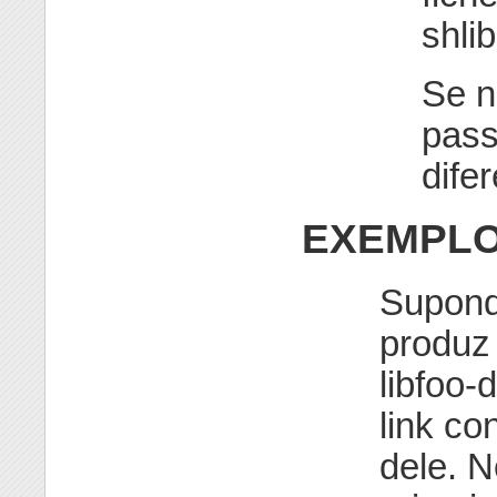
shlib
Se n
pass
dife
EXEMPL
Supond
produz 
libfoo-d
link co
dele. N