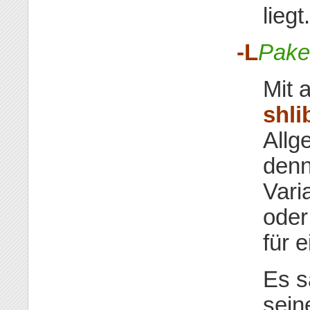
liegt.
-L
Pake
Mit 
shli
Allg
denn
Vari
oder
für e
Es s
sein