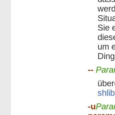
werd
Situ
Sie 
dies
um e
Ding
--
Para
über
shli
-u
Para