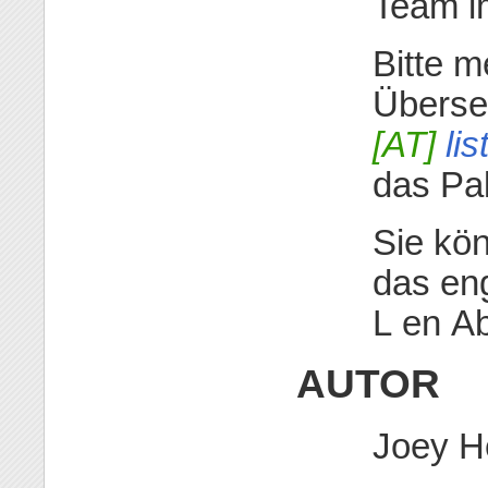
Team i
Bitte m
Überse
[AT]
lis
das Pa
Sie kö
das eng
L en A
AUTOR
Joey H