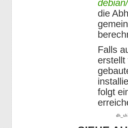
debian/
die Abh
gemein
berech
Falls a
erstellt
gebaute
installi
folgt e
erreich
        dh_sh