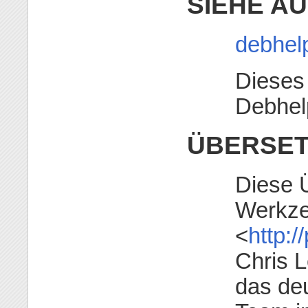
SIEHE A
debhel
Dieses 
Debhel
ÜBERSE
Diese 
Werkz
<
http:/
Chris 
das de