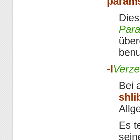
param
Dies
Para
über
benu
-l
Verze
Bei 
shli
Allg
Es te
sein