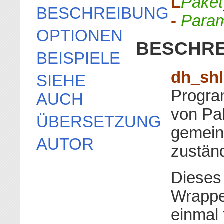
L
Paket
BESCHREIBUNG
-
Param
OPTIONEN
BESCHR
BEISPIELE
dh_shl
SIEHE
Progra
AUCH
von Pa
ÜBERSETZUNG
gemein
AUTOR
zuständ
Dieses 
Wrapp
einmal 