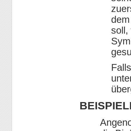
zuer
dem
soll
Symb
gesu
Fall
unte
über
BEISPIEL
Angenom