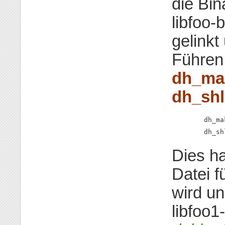
die Bin
libfoo-
gelinkt
Führen 
dh_ma
dh_shl
        dh_ma
        dh_sh
Dies ha
Datei f
wird un
libfoo1