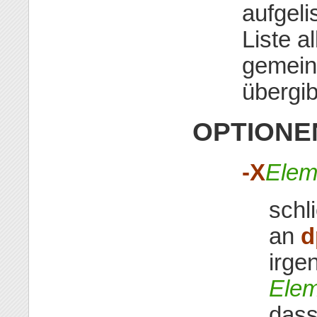
aufgeli
Liste 
gemein
übergib
OPTIONE
-X
Elem
schl
an
d
irge
Elem
dass