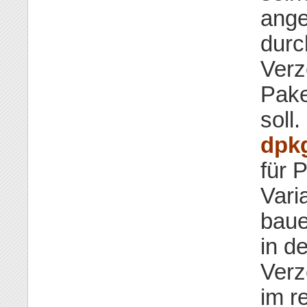
ange
durc
Verz
Pake
soll
dpk
für 
Vari
baue
in d
Verze
im r