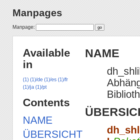
Manpages
Manpage:
NAME
Available
in
dh_shl
Abhäng
(1)
(1)/de
(1)/es
(1)/fr
(1)/ja
(1)/pt
Bibliot
Contents
ÜBERSIC
NAME
dh_shl
ÜBERSICHT