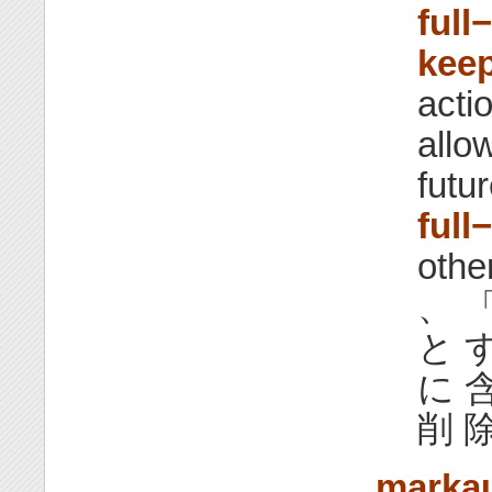
full
kee
acti
allo
futu
full
othe
、 
と 
に 含
削 除
marka