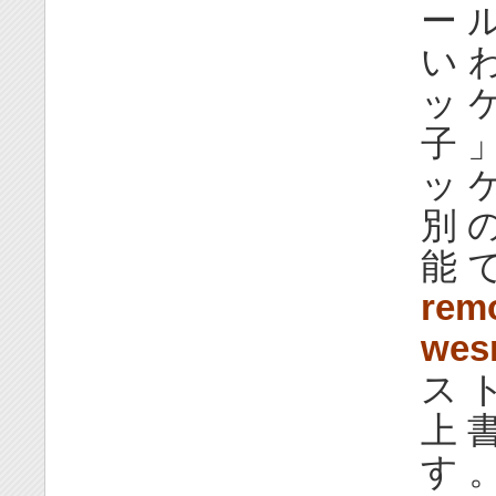
ー ル
い わ
ッ ケ
子 」
ッ 
別 の
能 で
rem
wes
ス ト
上 書
す 