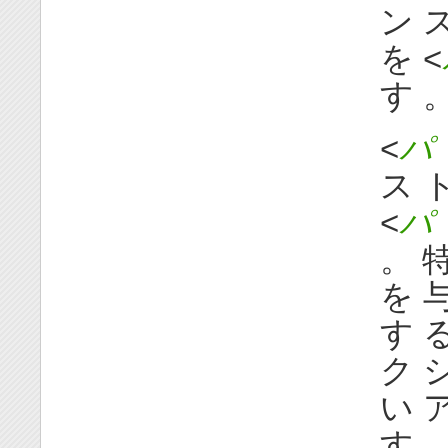
ン ス
を <
す 
<
パ 
ス ト
<
パ 
。 特
を 
す る
ク シ
い ア
す 。