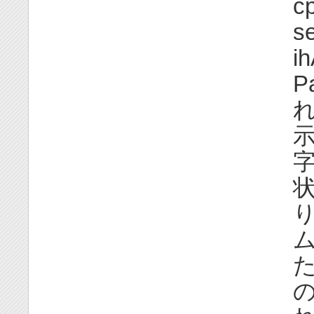
c
s
ih
P
れ
示
字
状
り
ム
た