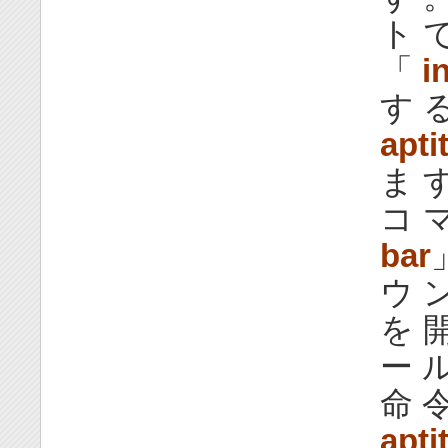
ト 
「
i
す る
apti
ま す
コ 
bar
ウ ン
を 開
ー ル
命 令
apti