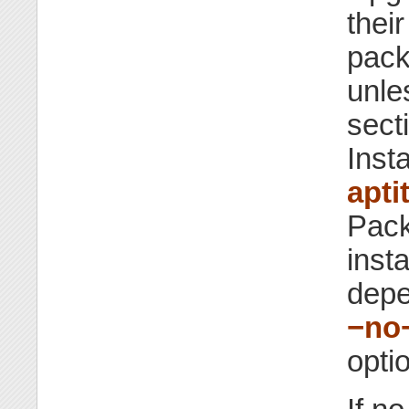
thei
pack
unle
sect
Inst
apti
Pack
inst
depe
−no
opti