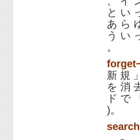
、 イ 
と い 
あ ら 
う い 
。
forget
新 規 
を 消 
ド で 
)。
search