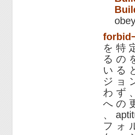
Buil
obey
forbid
を 特 
る の 
い る と
ジ ョ 
わ ず 
へ の 
、 apt
フ ォ ル