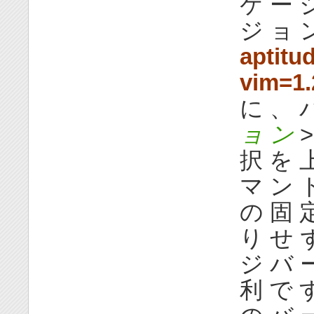
ケ ー 
ジ ョ 
aptitu
vim=1.
に 、 
ョ ン
>
択 を 
マ ン 
の 固 
り せ 
ジ バ 
利 で 