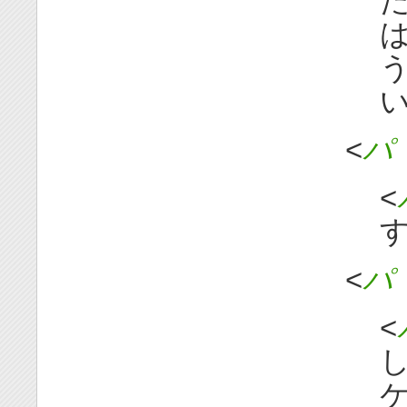
た
は
う
い
<
パ 
<
す
<
パ 
<
し
ケ