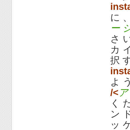
inst
に 、
ー 
さ い
カ イ
択 
inst
よ う
/<
ア
く だ
ン ド
ッ ケ