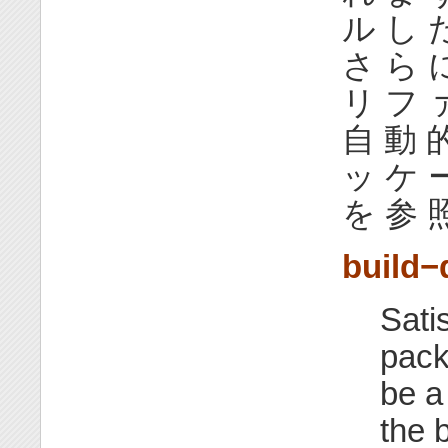
ル し 
さ ら 
リ フ 
自 動 
ッ ケ 
を 参 
build
Sati
pack
be a
the 