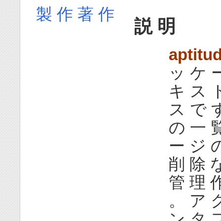
製 作 著 作
説 明
aptitu
ッ ケ 
キ ス 
ス で 
の 一 
ー ジ 
削 除 
管 理 
。 ア 
ン タ 