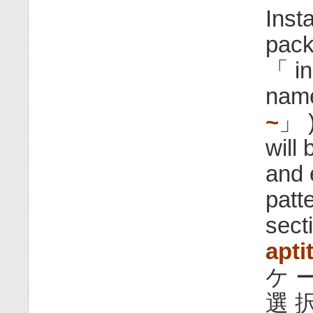
Inst
pack
「 in
name
~
」 )
will
and 
patte
sect
apti
ケ ー
選 択