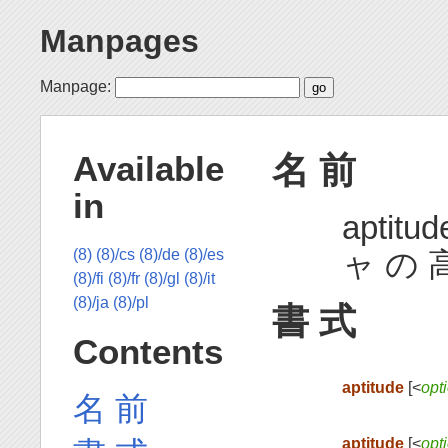
Manpages
Manpage:
名 前
Available
in
aptit
ャ の 
(8)
(8)/cs
(8)/de
(8)/es
(8)/fi
(8)/fr
(8)/gl
(8)/it
(8)/ja
(8)/pl
書 式
Contents
aptitude
[<
opt
名 前
aptitude
[<
opt