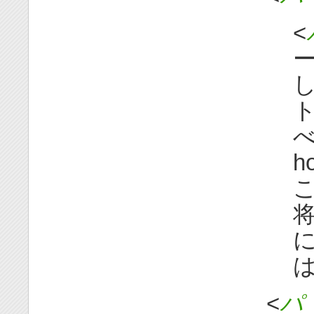
<
ー
し
ト
べ
h
こ
将
に
は
<
パ 