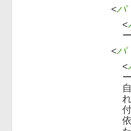
<
パ 
<
ー
<
パ 
<
ー
自
れ
付
依