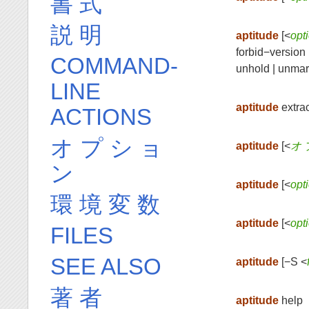
書 式
説 明
aptitude
[<
opt
forbid−version |
COMMAND-
unhold | unmar
LINE
aptitude
extra
ACTIONS
オ プ シ ョ
aptitude
[<
オ 
ン
aptitude
[<
opt
環 境 変 数
aptitude
[<
opt
FILES
SEE ALSO
aptitude
[−S <
著 者
aptitude
help