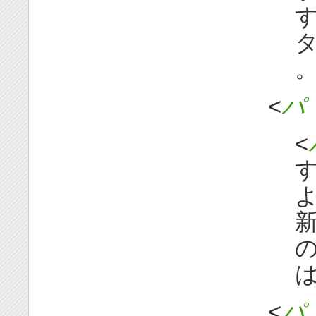
す
タ
<
パ 
<
す
よ
新
の
は
<
パ 