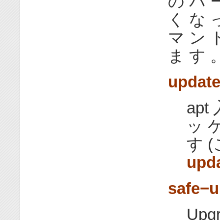
の バ 
く な 
マ ン 
ま す 
updat
apt
ッ ケ
す (
upd
safe−
Upgr