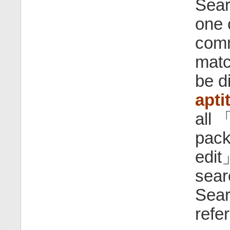
Sear
one 
comm
matc
be d
apti
all 
pack
edit
sear
Sear
refe