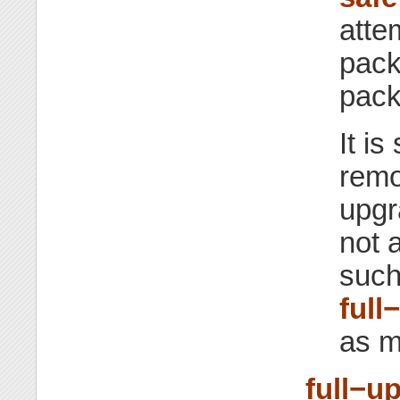
atte
pack
pack
It i
remo
upgr
not 
such
full
as m
full−u