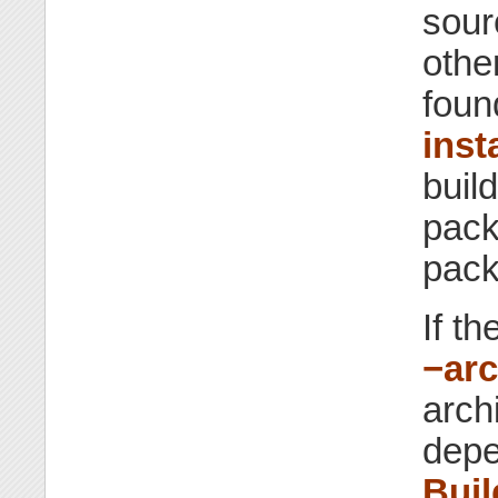
sour
othe
foun
insta
buil
pack
pack
If t
−ar
arch
depe
Bui