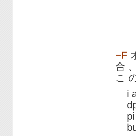
−F
オ
合 
こ の
i 
d
pi
bu