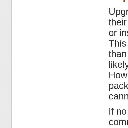
Upgr
thei
or i
This
tha
like
Howe
pack
cann
If no
comm