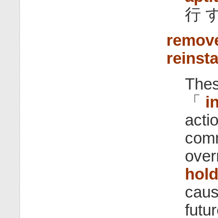
行 す
remov
reinsta
Thes
「
i
acti
comm
over
hol
caus
futu