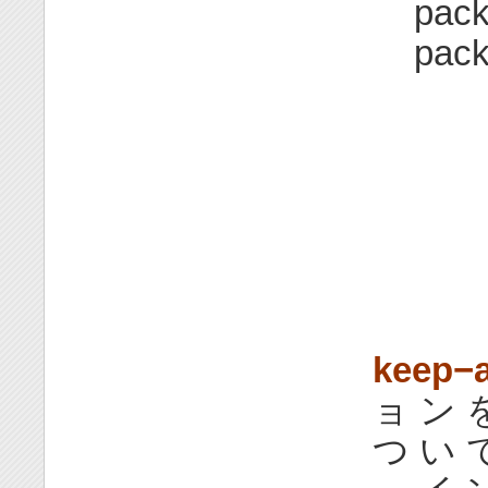
pack
pack
keep−a
ョ ン 
つ い 