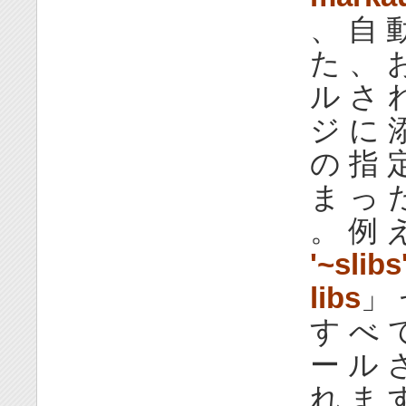
、 自 
た 、 
ル さ 
ジ に 
の 指 
ま っ 
。 例 
'~slibs
libs
」 
す べ 
ー ル 
れ ま 