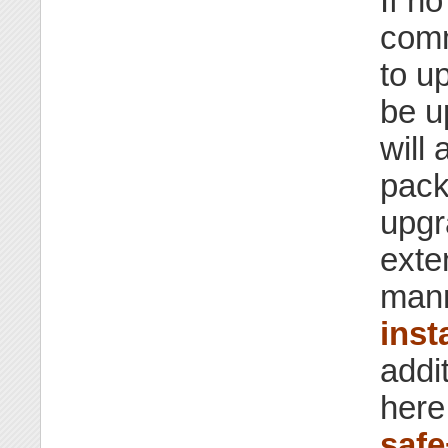
If no
comm
to u
be u
will
pack
upgr
exte
mann
insta
addi
here
saf