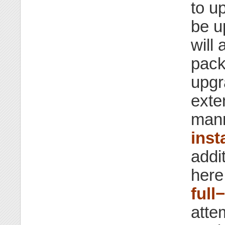
to u
be u
will
pack
upgr
exte
mann
insta
addi
here
full
atte