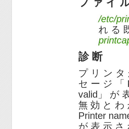
フ ァ イ 
/etc/pr
れ る 既
printca
診 断
プ リ ン タ 
セ ー ジ 「 Pr
valid」 が
無 効 と わ 
Printer nam
が 表 示 さ 