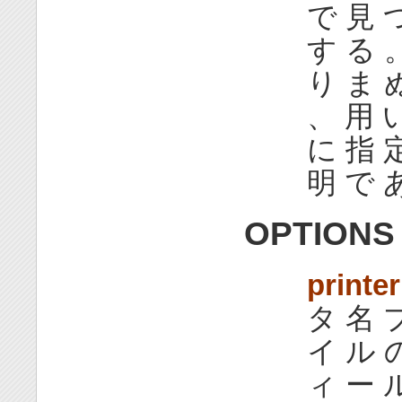
で 見 
す る 
り ま 
、 用 い
に 指 
明 で 
OPTIONS
printe
タ 名 プ
イ ル 
ィ ー 