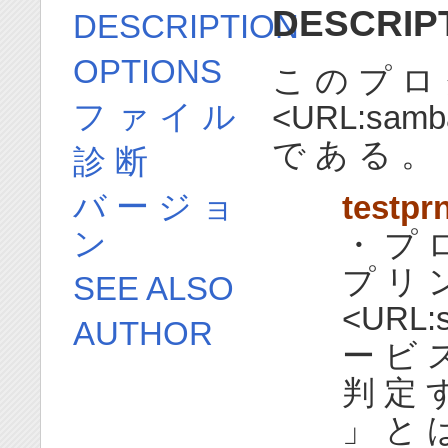
DESCRIP
DESCRIPTION
OPTIONS
こ の プ ロ 
フ ァ イ ル
<URL:samb
で あ る 。
診 断
バ ー ジ ョ
testpr
ン
・ プ 
プ リ 
SEE ALSO
<URL:
AUTHOR
ー ビ 
判 定 
」 と は