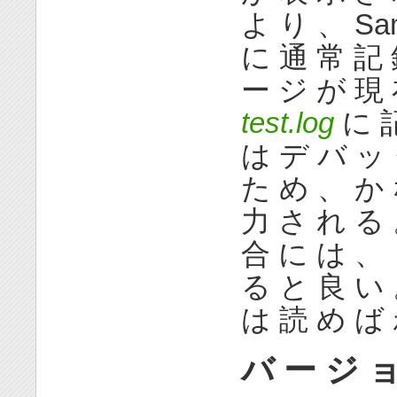
よ り 、 Sa
に 通 常 記 
ー ジ が 現 
test.log
に 記
は デ バ ッ 
た め 、 か 
力 さ れ る 
合 に は 、 
る と 良 い 
は 読 め ば 
バ ー ジ 