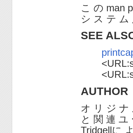
こ の man pa
シ ス テ ム
SEE ALS
printca
<URL:s
<URL:s
AUTHOR
オ リ ジ ナ 
と 関 連 ユ 
Tridgell