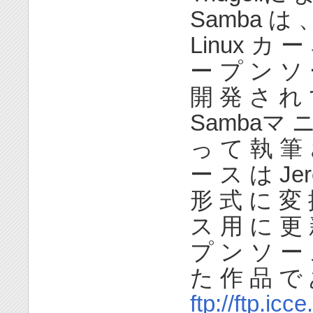
Samba は 
Linux カ 
ー プ ン ソ 
開 発 さ れ 
Sambaマ ニ 
っ て 執 筆 
ー ス は Jer
形 式 に 変 
ス 用 に 更 
プ ン ソ ー 
た 作 品 で
ftp://ftp.icc