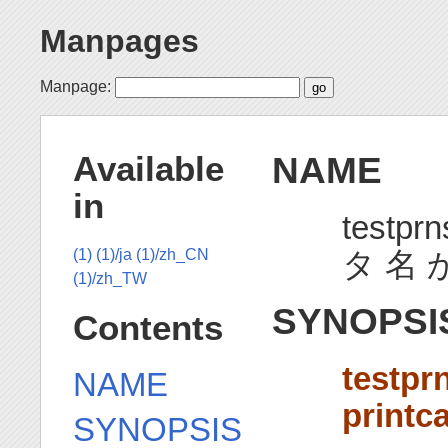
Manpages
Manpage:
NAME
Available
in
testp
タ 名 
(1)
(1)/ja
(1)/zh_CN
(1)/zh_TW
SYNOPSI
Contents
testpr
NAME
print
SYNOPSIS