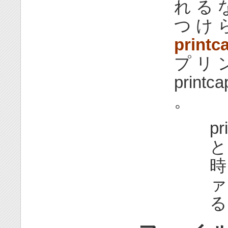
れ る 
つ け 
print
プ リ 
print
。
p
と
時
ァ
る