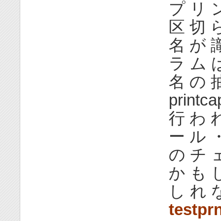
プ リ ン
区 切 
名 が 
ラ ム 
名 の 
print
行 わ 
ー ル ・
の チ 
か も 
し れ 
testpr