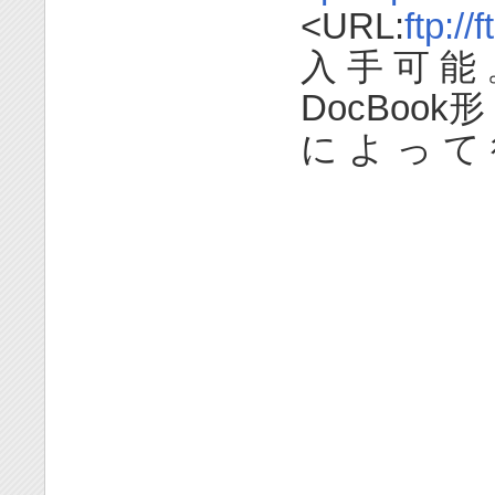
<URL:
ftp://
入 手 可 能 。
DocBook形 
に よ っ て