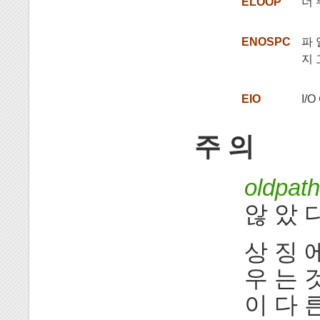
ELOOP
너 
ENOSPC
파 
지 
EIO
I/
주 의
oldpath
않 았 다
상 징 
우 는 것
이 다 