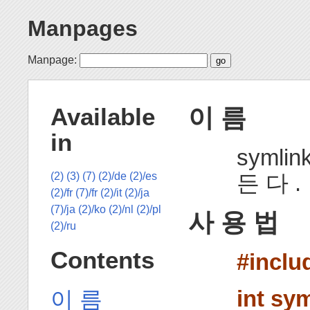
Manpages
Manpage:
이 름
Available
in
symli
든 다 .
(2)
(3)
(7)
(2)/de
(2)/es
(2)/fr
(7)/fr
(2)/it
(2)/ja
(7)/ja
(2)/ko
(2)/nl
(2)/pl
사 용 법
(2)/ru
Contents
#inclu
int sy
이 름