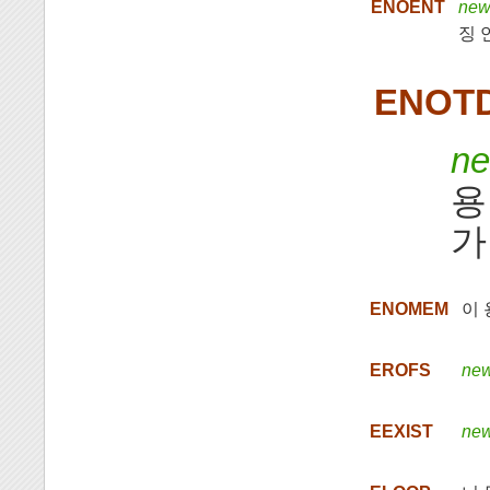
ENOENT
new
징 
ENOT
ne
용
가
ENOMEM
이 
EROFS
new
EEXIST
new