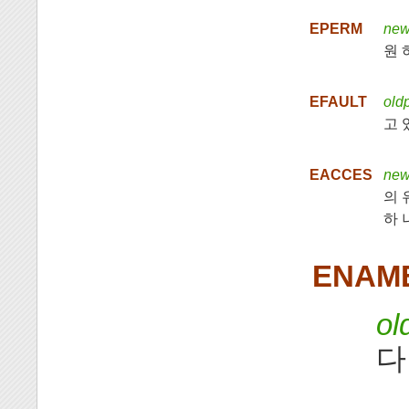
EPERM
new
원 
EFAULT
old
고 있
EACCES
new
의 
하 
ENAM
ol
다 