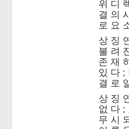
위 디 렉
결 의 시
로 요 소
상 징 연
불 려 진
존 재 
있 다 ;
결 로 알
상 징 
없 다 ;
무 시 