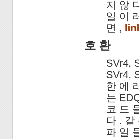
지 않 다
일 이 
면 ,
lin
호 환
SVr4, 
SVr4, 
한 에 러
는 ED
코 드 
다 . 같
파 일 