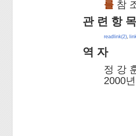
를
참 조
관 련 항 
readlink(2)
,
lin
역 자
정 강 훈
2000년