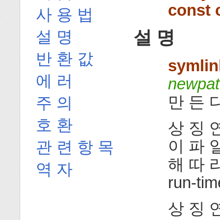
const 
사 용 법
설 명
설 명
반 환 값
symlin
에 러
newpat
만 든 다
주 의
호 환
상 징 
이 파 
관 련 항 목
해 따 
역 자
run-t
상 징 