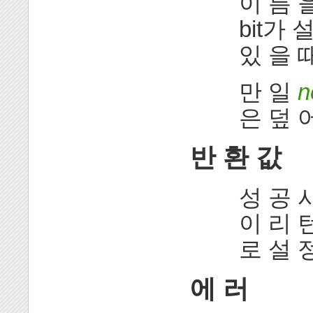
이 름 을
bit가 
있 을 때
만 일
n
은 덮 어
반 환 값
성 공 시
이 리 
로 설 정
에 러