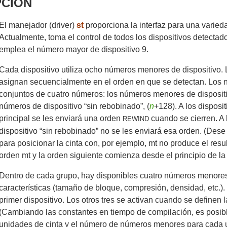
PCIÓN
El manejador (driver)
st
proporciona la interfaz para una varied
Actualmente, toma el control de todos los dispositivos detecta
emplea el número mayor de dispositivo 9.
Cada dispositivo utiliza ocho números menores de dispositivo.
asignan secuencialmente en el orden en que se detectan. Los
conjuntos de cuatro números: los números menores de dispositi
números de dispositivo “sin rebobinado”, (
n
+128). A los disposi
principal se les enviará una orden
cuando se cierren. A 
REWIND
dispositivo “sin rebobinado” no se les enviará esa orden. (Des
para posicionar la cinta con, por ejemplo, mt no produce el res
orden mt y la orden siguiente comienza desde el principio de la 
Dentro de cada grupo, hay disponibles cuatro números menores p
características (tamaño de bloque, compresión, densidad, etc.).
primer dispositivo. Los otros tres se activan cuando se definen l
(Cambiando las constantes en tiempo de compilación, es posibl
unidades de cinta y el número de números menores para cada un