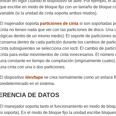
entran en vigor cuando el dispositivo se abre. Por ejemplo, el a
que escribe en modo de bloque fijo con un tamaño de bloque c
variable (si la unidad de cinta soporta ambos modos).
El majenador soporta
particiones de cinta
si son soportadas po
cinta no tienen nada que ver con las particiones de disco. Una 
lógicas dentro de un mismo medio). El soporte de particiones se 
conserva dentro de cada partición durante los cambios de parti
cinta subsiguientes se selecciona con ioctl. El cambio de partic
cinta para evitar movimientos de cinta innecesarios. El número
una constante en tiempo de compilación (originalmente cuatro).
una cinta con una o dos particiones.
El dispositivo
/dev/tape
se crea normalmente como un enlace físi
predeterminado en el sistema.
ERENCIA DE DATOS
El manejador soporta tanto el funcionamiento en modo de bloqu
lo soporta). En el modo de bloque fijo la unidad escribe bloqu