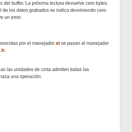
 del buffer. La próxima lectura devuelve cero bytes.
nal de los datos grabados se indica devolviendo cero
e un error.
econocidas por el manejador
st
se pasan al manejador
o.h
:
das las unidades de cinta admiten todas las
chaza una operación.