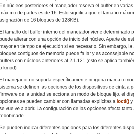
En núcleos posteriores el manejador reserva el buffer en varias
máximo de partes es de 16. Esto significa que el tamaño máxi
asignación de 16 bloques de 128KB).
El tamaño del buffer interno del manejador viene determinado 
puede alterar con una opción de inicio del núcleo. Aparte de est
mayor en tiempo de ejecución si es necesario. Sin embargo, la
bloques contiguos de memoria puede fallar y es aconsejable n
buffers con núcleos anteriores al 2.1.121 (esto se aplica tamb
o kmod).
El manejador no soporta específicamente ninguna marca o mode
sistema se definen las opciones de los dispositivos de cinta a pa
firmware de la unidad selecciona un modo de bloque fijo, el disp
opciones se pueden cambiar con llamadas explícitas a
ioctl()
y 
se vuelve a abrir. La configuración de las opciones afecta tant
rebobinado.
Se pueden indicar diferentes opciones para los diferentes disp