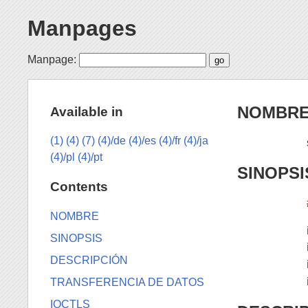
Manpages
Manpage:
NOMBR
Available in
(1)
(4)
(7)
(4)/de
(4)/es
(4)/fr
(4)/ja
(4)/pl
(4)/pt
SINOPSI
Contents
NOMBRE
SINOPSIS
DESCRIPCIÓN
TRANSFERENCIA DE DATOS
IOCTLS