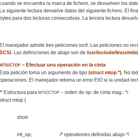
cuando se encuentra la marca de fichero, se devuelven los datos
La siguiente lectura devuelve datos del siguiente fichero. El fi
bytes para dos lecturas consecutivas. La tercera lectura devuelv
El manejador admite tres peticiones ioctl. Las peticiones no r
SCSI
. Las definiciones de abajo son de
/usr/include/linux/mti
− Efectuar una operación en la cinta
MTIOCTOP
Esta petición toma un argumento de tipo
(struct mtop *)
. No to
operaciones. El manejador retorna un error EIO si la unidad re
/* Estructura para
− orden de op. de cinta mag.: */
MTIOCTOP
struct mtop {
short
mt_op;
/* operationes definidas abajo */