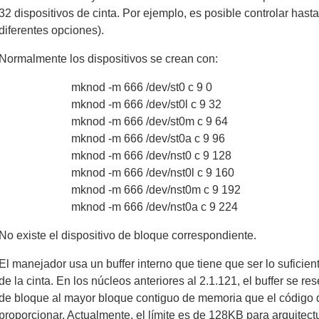
32 dispositivos de cinta. Por ejemplo, es posible controlar ha
diferentes opciones).
Normalmente los dispositivos se crean con:
mknod -m 666 /dev/st0 c 9 0
mknod -m 666 /dev/st0l c 9 32
mknod -m 666 /dev/st0m c 9 64
mknod -m 666 /dev/st0a c 9 96
mknod -m 666 /dev/nst0 c 9 128
mknod -m 666 /dev/nst0l c 9 160
mknod -m 666 /dev/nst0m c 9 192
mknod -m 666 /dev/nst0a c 9 224
No existe el dispositivo de bloque correspondiente.
El manejador usa un buffer interno que tiene que ser lo sufici
de la cinta. En los núcleos anteriores al 2.1.121, el buffer se 
de bloque al mayor bloque contiguo de memoria que el código
proporcionar. Actualmente, el límite es de 128KB para arquitect