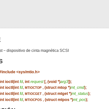
E
st − dispositivo de cinta magnética SCSI
S
#include <sys/mtio.h>
int ioctl(int
fd
, int
request
[, (void *)
arg3
]);
int ioctl(int
fd
,
, (struct mtop *)
mt_cmd
);
MTIOCTOP
int ioctl(int
fd
,
, (struct mtget *)
mt_status
);
MTIOCGET
int ioctl(int
fd
,
, (struct mtpos *)
mt_pos
);
MTIOCPOS