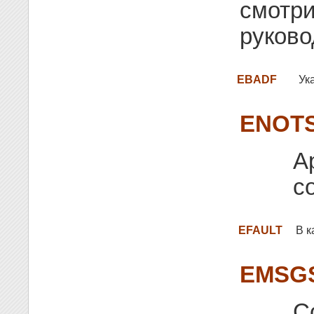
смотри
руково
EBADF
Ук
ENOT
А
с
EFAULT
В к
EMSGS
С