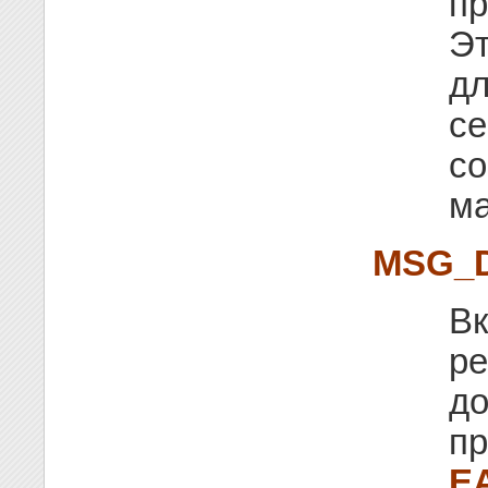
пр
Эт
д
се
со
м
MSG_
Вк
ре
до
пр
E