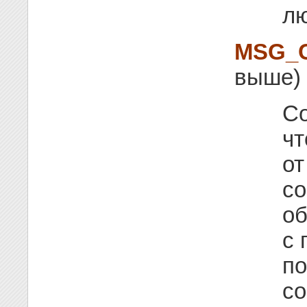
лю
MSG_
выше)
Со
чт
от
со
об
с 
по
со