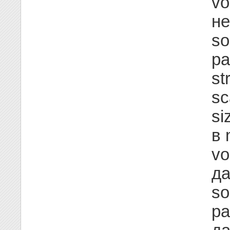
vo
не
so
ра
st
sc
si
в 
vo
да
so
ра