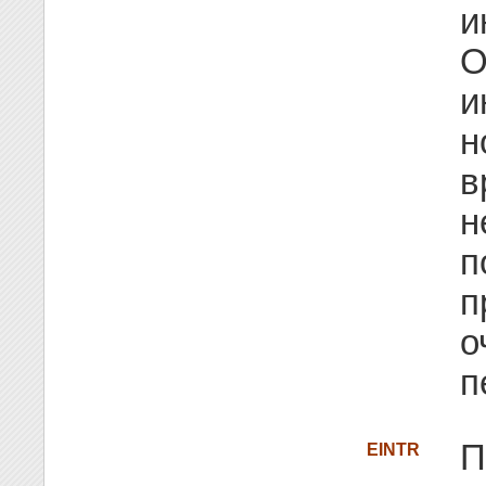
и
О
и
н
в
н
п
п
о
п
П
EINTR