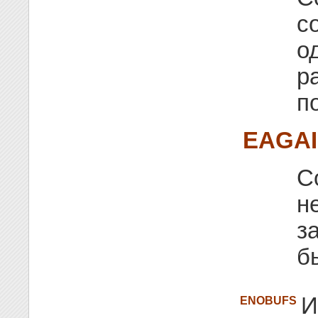
с
о
р
п
EAGA
С
н
з
б
И
ENOBUFS