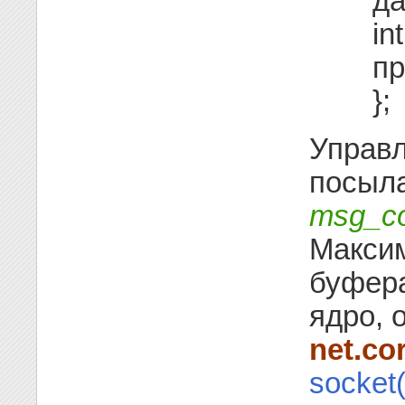
да
in
пр
};
Управ
посыла
msg_co
Макси
буфера
ядро, 
net.c
socket(