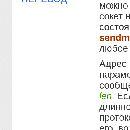
можно 
сокет 
состоя
sendm
любое 
Адрес 
парам
сообще
len
. Е
длинн
проток
его, в