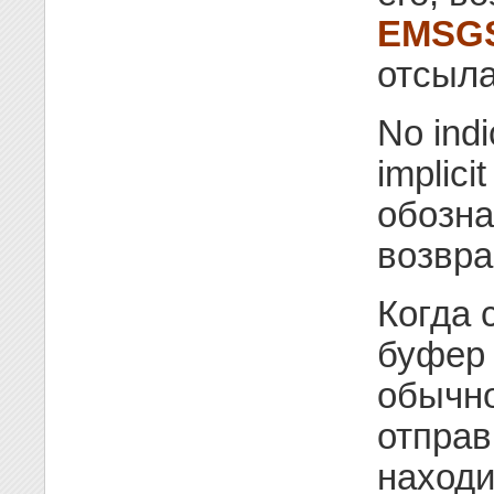
EMSGS
отсыла
No indic
implicit
обозн
возвра
Когда 
буфер 
обычн
отправ
наход