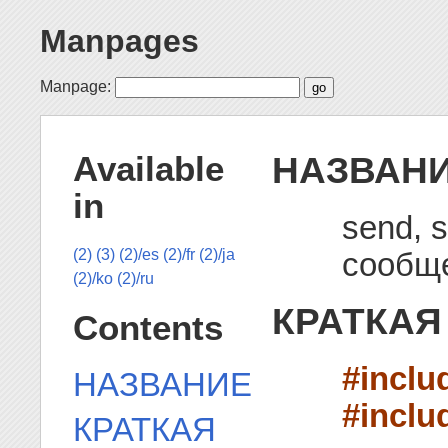
Manpages
Manpage:
НАЗВАН
Available
in
send, 
сообще
(2)
(3)
(2)/es
(2)/fr
(2)/ja
(2)/ko
(2)/ru
КРАТКАЯ
Contents
#inclu
НАЗВАНИЕ
#inclu
КРАТКАЯ