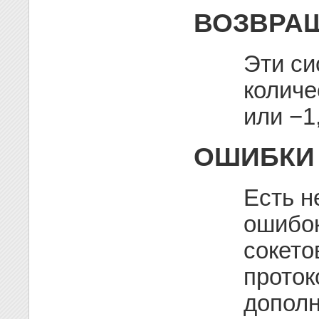
ВОЗВРА
Эти с
количе
или −1
ОШИБКИ
Есть н
ошибок
сокето
проток
дополн