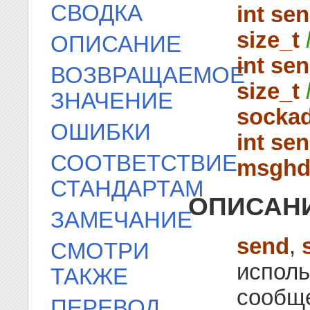
СВОДКА
int sen
size_t
ОПИСАНИЕ
int sen
ВОЗВРАЩАЕМОЕ
size_t
ЗНАЧЕНИЕ
sockad
ОШИБКИ
int se
СООТВЕТСТВИЕ
msghd
СТАНДАРТАМ
ОПИСАН
ЗАМЕЧАНИЕ
send
,
СМОТРИ
исполь
ТАКЖЕ
сообще
ПЕРЕВОД