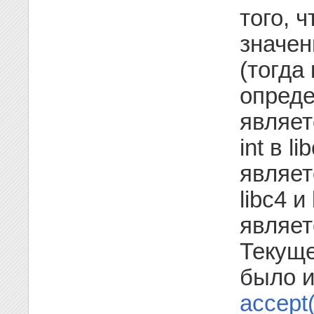
того, 
значен
(тогда 
опреде
являет
int в l
являетс
libc4 и
являетс
Текуще
было и
accept