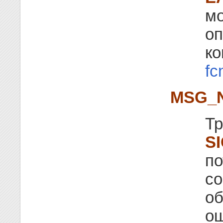
мо
о
к
fc
MSG_
Тр
S
по
со
об
о