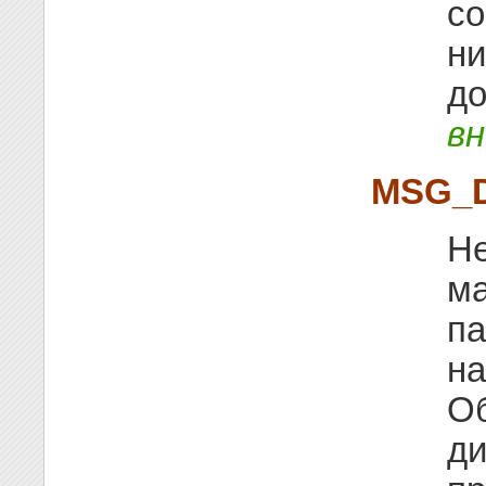
со
ни
до
в
MSG_
Не
ма
па
на
Об
ди