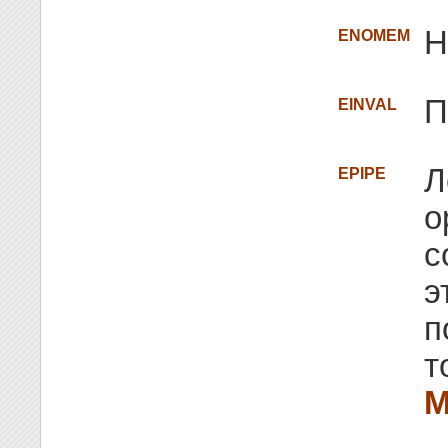
Н
ENOMEM
П
EINVAL
Л
EPIPE
о
с
э
п
т
M