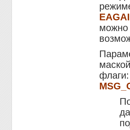
режиме
EAGA
можно 
возмож
Парам
маской
флаги:
MSG_
П
да
по