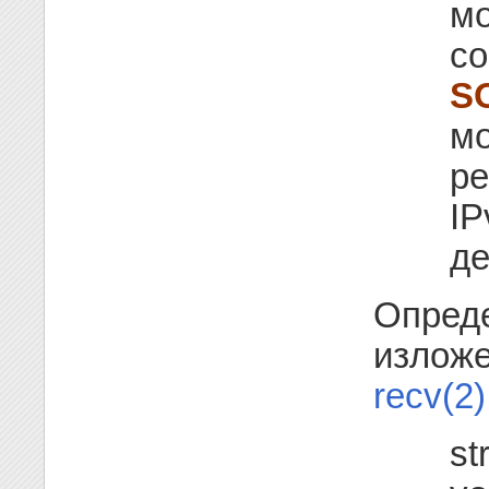
мо
со
S
мо
ре
IP
де
Опред
изложе
recv(2)
st