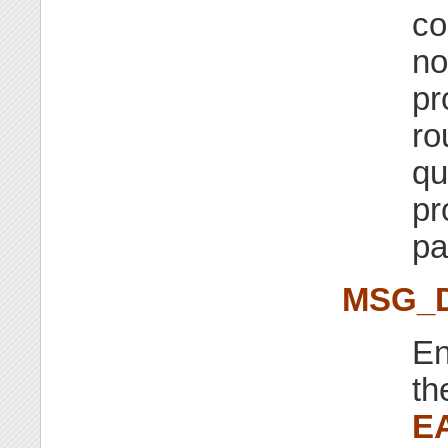
co
no
pr
ro
qu
pr
pa
MSG_
En
th
E