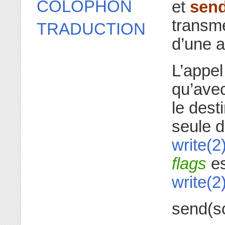
COLOPHON
et
sen
transme
TRADUCTION
d’une a
L’appe
qu’ave
le dest
seule d
write(2
flags
es
write(2
send(so