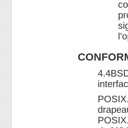
co
pr
si
l’
CONFORM
4.4BSD
interfa
POSIX.
drape
POSIX.1