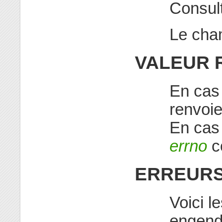
Consul
Le ch
VALEUR 
En cas 
renvoie
En cas 
errno
co
ERREUR
Voici l
engend