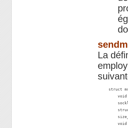
pr
ég
d
sendm
La défi
employ
suivant
struct ms
    void
    sock
    stru
    size
    void