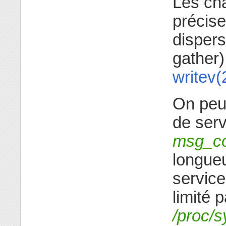
Les c
précis
dispers
gather)
writev(
On peut
de ser
msg_co
longue
service
limité 
/proc/