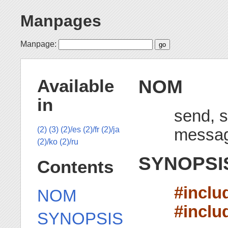
Manpages
Manpage:
NOM
Available
in
send, 
messag
(2)
(3)
(2)/es
(2)/fr
(2)/ja
(2)/ko
(2)/ru
SYNOPSI
Contents
#inclu
NOM
#inclu
SYNOPSIS