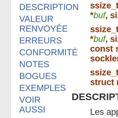
ssize_
DESCRIPTION
*
buf
, s
VALEUR
RENVOYÉE
ssize_
*
buf
, s
ERREURS
const 
CONFORMITÉ
sockle
NOTES
ssize_
BOGUES
struct
EXEMPLES
DESCRIP
VOIR
AUSSI
Les ap