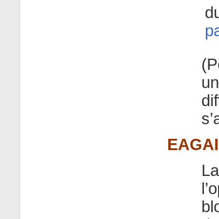
d
pa
(P
un
di
s’
EAGA
La
l’
bl