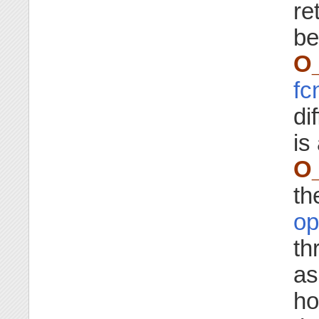
re
be
O
fc
di
is
O
th
op
th
as
ho