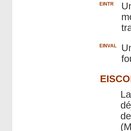
Un
EINTR
mo
tr
Un
EINVAL
fo
EISC
La
dé
de
(M