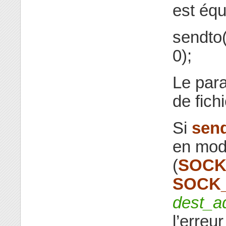
est équ
sendto(
0);
Le par
de fich
Si
sen
en mod
(
SOCK
SOCK
dest_a
l’erreu