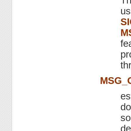
Th
us
S
M
fe
pr
th
MSG_
es
d
so
de