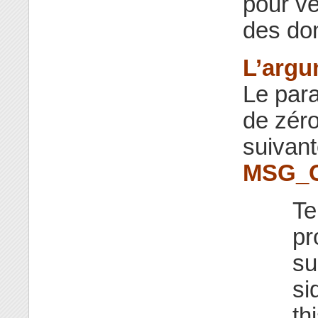
pour vér
des do
L’argu
Le par
de zéro
suivant
MSG_
Te
pr
su
si
th