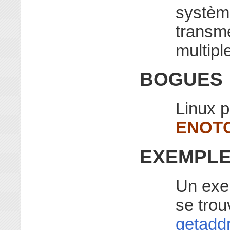
système
transm
multipl
BOGUES
Linux p
ENOT
EXEMPL
Un exem
se tro
getaddr