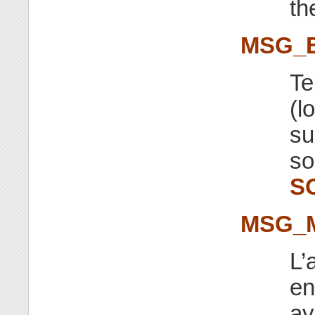
th
MSG_
Te
(l
su
so
S
MSG_
L’
en
av