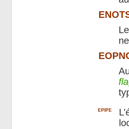
ENOT
Le
ne
EOPN
Au
fl
ty
L’
EPIPE
lo