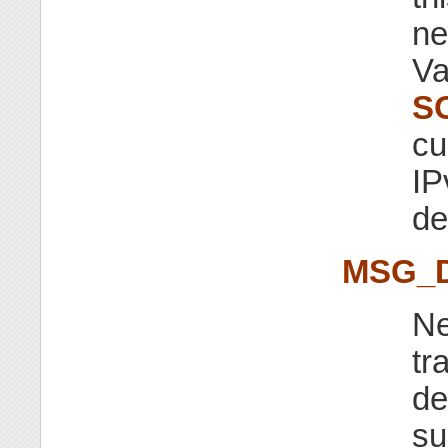
ne
Va
S
cu
IP
de
MSG_
Ne
tr
de
su