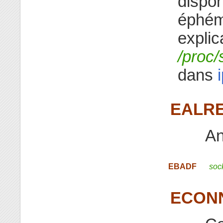
dispon
éphém
explic
/proc/
dans
EALR
An
EBADF
soc
ECON