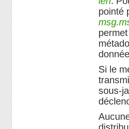
len
. P
pointé 
msg.ms
permet 
métado
données
Si le m
transmi
sous-ja
déclenc
Aucune 
distrib