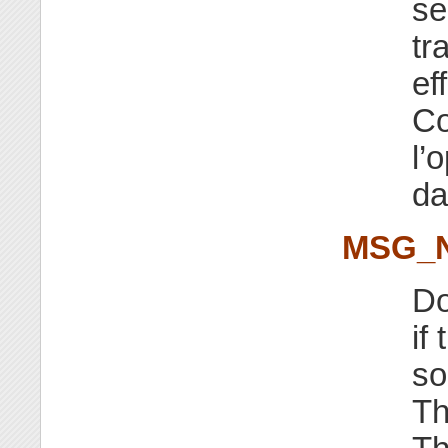
se
tr
ef
Co
l’
d
MSG_
Do
if
so
T