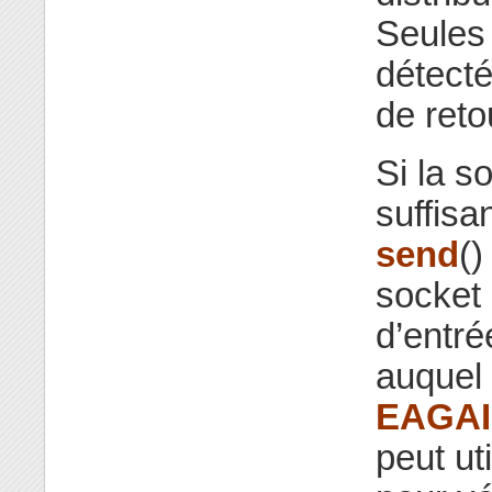
Seules 
détecté
de reto
Si la s
suffisa
send
()
socket 
d’entré
auquel 
EAGA
peut ut