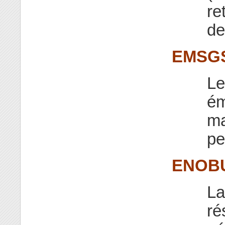
re
de
EMSGS
Le
ém
ma
pe
ENOB
La
ré