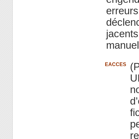
erreurs
déclenc
jacents
manuel
(
EACCES
UN
n
d’
fi
p
r