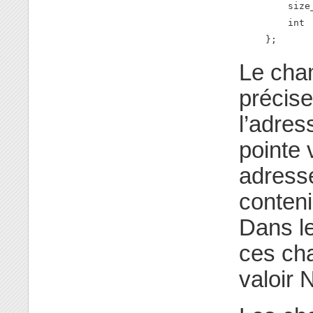
    size
    int 
};
Le ch
précis
l’adres
pointe 
adress
conteni
Dans l
ces ch
valoir 