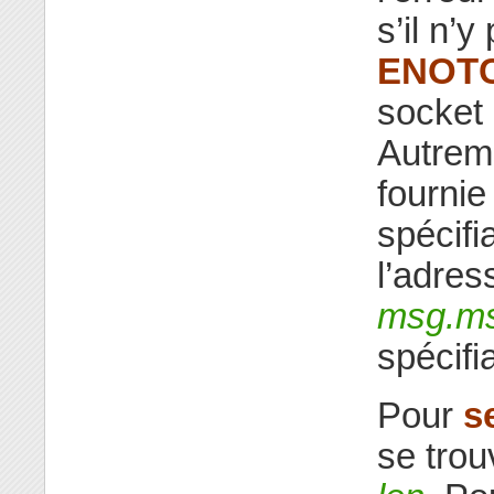
s’il n’
ENOT
socket 
Autreme
fournie
spécifi
l’adres
msg.m
spécifia
Pour
s
se tro