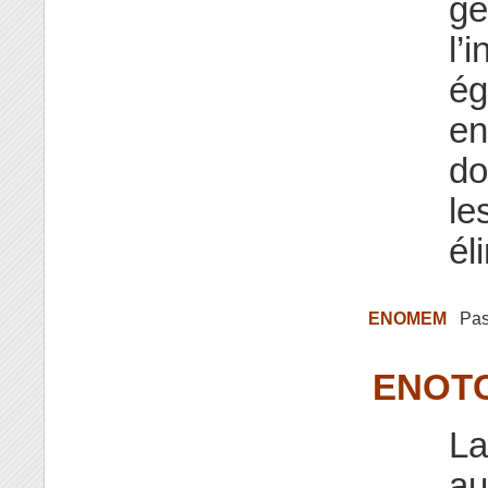
gé
l’
ég
en
do
le
él
ENOMEM
Pas
ENOT
La
au