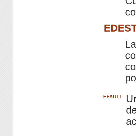
Co
co
EDES
La
co
co
po
Un
EFAULT
de
ac