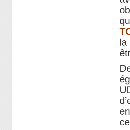
ob
qu
T
la
êt
De
ég
UD
d’
en
ce