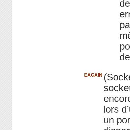
de
er
pa
mê
po
de
(Sock
EAGAIN
socke
encore
lors d
un por