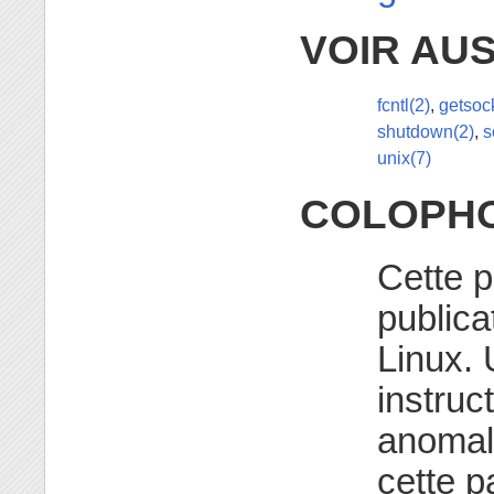
VOIR AUS
fcntl(2)
,
getsoc
shutdown(2)
,
s
unix(7)
COLOPH
Cette p
publica
Linux. 
instruc
anomali
cette p