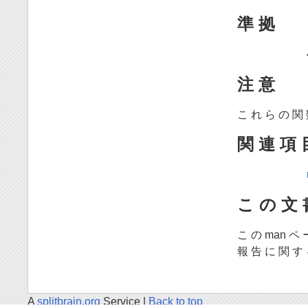
準 拠
注 意
こ れ ら の 関 
関 連 項 
こ の 文 
こ の man ペ 
報 告 に 関 す
A
splitbrain.org
Service |
Back to top