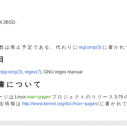
4.3BSD.
数 は 廃 止 予 定 で あ る 。 代 わ り に
regcomp(3)
に 書 か れ 
目
regcomp(3)
,
regex(7)
, GNU regex manual
書 に つ い て
ー ジ は Linux
man−pages
プ ロ ジ ェ ク ト の リ リ ー ス 3.79 
 る 情 報 は
http://www.kernel.org/doc/man−pages/
に 書 か れ て