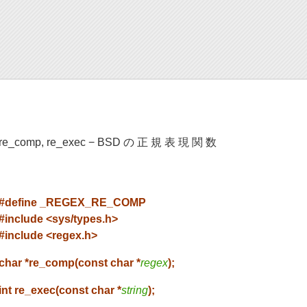
re_comp, re_exec − BSD の 正 規 表 現 関 数
#define _REGEX_RE_COMP
#include <sys/types.h>
#include <regex.h>
char *re_comp(const char *
regex
);
int re_exec(const char *
string
);