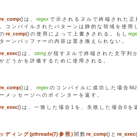
re_comp
() は 、
regex
で 示 さ れ る ヌ ル で 終 端 さ れ た 正 
。 コ ン パ イ ル さ れ た パ タ ー ン は 静 的 な 領 域 を 使 用 
の
re_comp
() の 使 用 に よ っ て 上 書 き さ れ る 。 も し
reg
タ ー ン バ ッ フ ァ ー の 内 容 は 置 き 換 え ら れ な い 。
re_exec
() は 、
string
が 指 す ヌ ル で 終 端 さ れ た 文 字 列 
か ど う か を 評 価 す る た め に 使 用 さ れ る 。
re_comp
() は 、
regex
の コ ン パ イ ル に 成 功 し た 場 合 NU
ー メ ッ セ ー ジ へ の ポ イ ン タ ー を 返 す 。
re_exec
() は 、 一 致 し た 場 合 1 を 、 失 敗 し た 場 合 0 を 
 デ ィ ン グ (pthreads(7) 参 照 )
関 数
re_comp
() と
re_exec