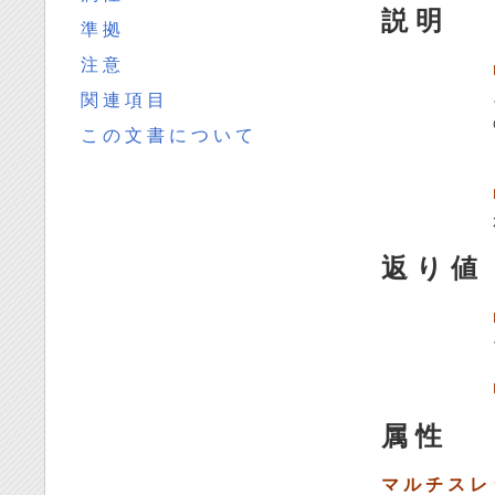
説 明
準 拠
注 意
関 連 項 目
こ の 文 書 に つ い て
返 り 値
属 性
マ ル チ ス レ ッ