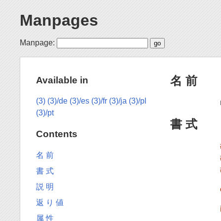
Manpages
Manpage:
名 前
Available in
(3)
(3)/de
(3)/es
(3)/fr
(3)/ja
(3)/pl
(3)/pt
書 式
Contents
名 前
書 式
説 明
返 り 値
属 性