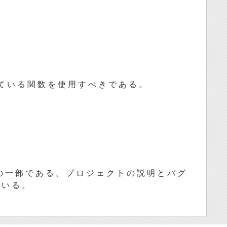
て い る 関 数 を 使 用 す べ き で あ る 。
の 一 部 で あ る 。 プ ロ ジ ェ ク ト の 説 明 と バ グ
 い る 。