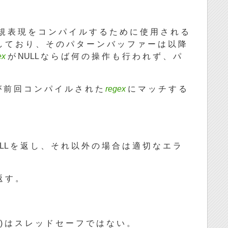
規 表 現 を コ ン パ イ ル す る た め に 使 用 さ れ る
し て お り 、 そ の パ タ ー ン バ ッ フ ァ ー は 以 降
ex
が NULL な ら ば 何 の 操 作 も 行 わ れ ず 、 パ
が 前 回 コ ン パ イ ル さ れ た
regex
に マ ッ チ す る
LL を 返 し 、 そ れ 以 外 の 場 合 は 適 切 な エ ラ
返 す 。
() は ス レ ッ ド セ ー フ で は な い 。