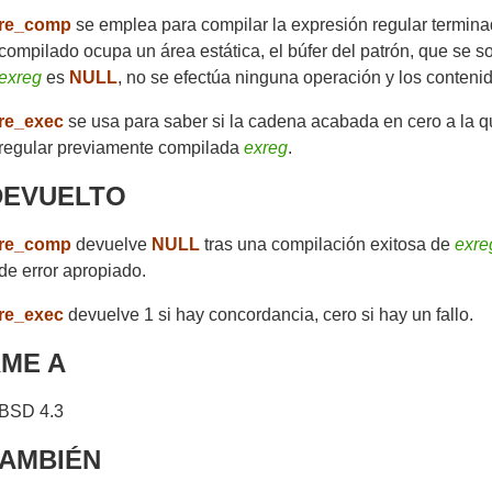
re_comp
se emplea para compilar la expresión regular termin
compilado ocupa un área estática, el búfer del patrón, que se 
exreg
es
NULL
, no se efectúa ninguna operación y los contenid
re_exec
se usa para saber si la cadena acabada en cero a la 
regular previamente compilada
exreg
.
DEVUELTO
re_comp
devuelve
NULL
tras una compilación exitosa de
exre
de error apropiado.
re_exec
devuelve 1 si hay concordancia, cero si hay un fallo.
ME A
BSD 4.3
TAMBIÉN