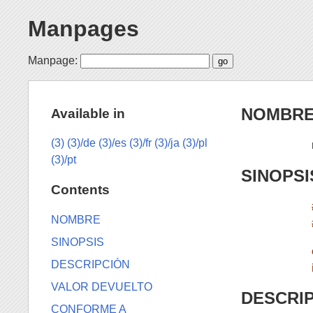
Manpages
Manpage:
NOMBR
Available in
(3)
(3)/de
(3)/es
(3)/fr
(3)/ja
(3)/pl
(3)/pt
SINOPSI
Contents
NOMBRE
SINOPSIS
DESCRIPCIÓN
VALOR DEVUELTO
DESCRI
CONFORME A