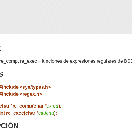
E
re_comp, re_exec − funciones de expresiones regulares de BS
S
#include <sys/types.h>
#include <regex.h>
char *re_comp(char *
exreg
);
int re_exec(char *
cadena
);
PCIÓN