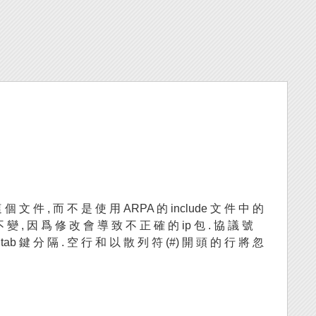
 個 文 件 , 而 不 是 使 用 ARPA 的 include 文 件 中 的
 變 , 因 爲 修 改 會 導 致 不 正 確 的 ip 包 . 協 議 號
ab 鍵 分 隔 . 空 行 和 以 散 列 符 (#) 開 頭 的 行 將 忽