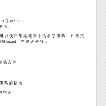
ip 包 頭 中 .
 名 .
 可 以 使 用 網 絡 範 圍 中 的 名 字 服 務 ， 如 黃 頁
IND/Hesoid， 在 網 絡 分 發 ．
 義 文 件 .
服 務 的 指 南
 的 指 南