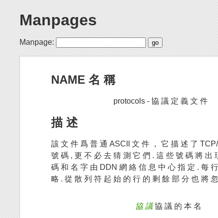
Manpages
Manpage:
NAME 名 稱
protocols - 協 議 定 義 文 件
描 述
該 文 件 爲 普 通 ASCII 文 件 ， 它 描 述 了 TCP/I
號 碼 , 更 不 必 去 猜 測 它 們 . 這 些 號 碼 將 出 
碼 和 名 字 由 DDN 網 絡 信 息 中 心 指 定 . 每 行
略 . 從 散 列 符 起 始 的 行 的 剩 餘 部 分 也 將 忽 
協 議
協 議 的 本 名