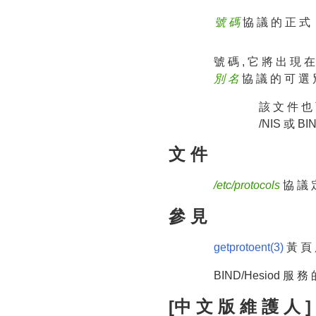
號 碼
協 議 的 正 式
號 碼 , 它 將 出 現 在 
別 名
協 議 的 可 選 別
該 文 件 也
/NIS 或 B
文 件
/etc/protocols
協 議 定
參 見
getprotoent(3)
黃 頁 
BIND/Hesiod 服 務
[中 文 版 維 護 人 ]