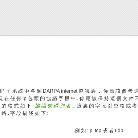
P 子 系 統 中 各 類 DARPA internet 協 議 族 ． 你 應 該 參 考 這
現 在 任 何 ip 包 頭 的 協 議 字 段 中 . 你 應 該 保 持 這 個 文 件 不
 的 格 式 如 下 :
協 議 號 碼 別 名 ...
這 裏 的 字 段 以 空 格 或 者 t
略 . 字 段 描 述 如 下 :
.例 如 :ip, tcp 或 者 udp.