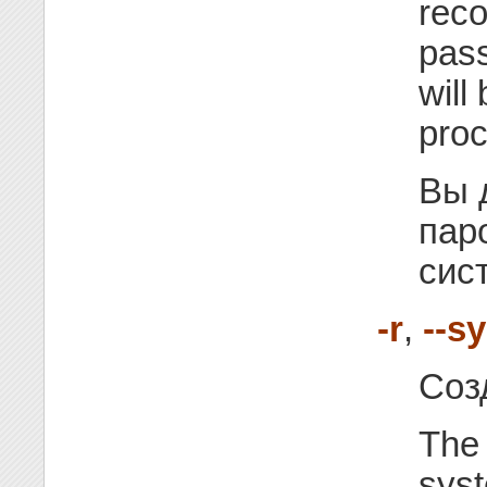
rec
pass
will
pro
Вы 
пар
сис
-r
,
--s
Соз
The 
syst