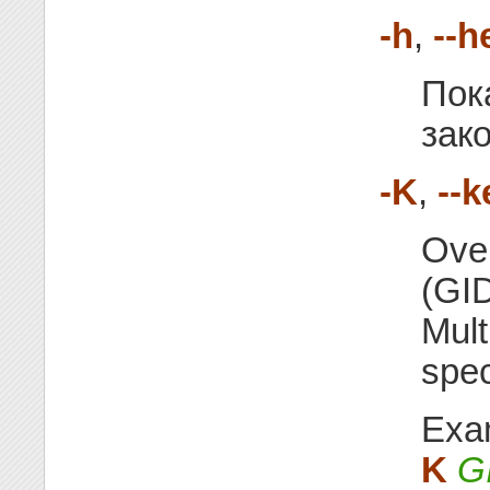
-h
,
--h
Пок
зак
-K
,
--
Over
(GI
Mult
spec
Exa
K
G