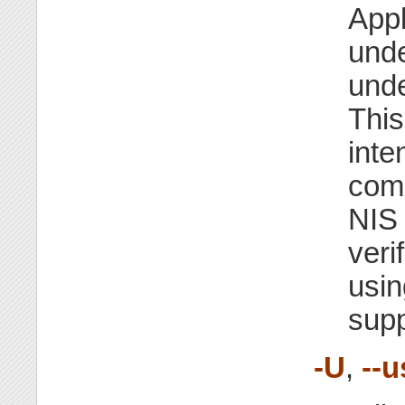
Appl
unde
unde
This
inte
comp
NIS
veri
usin
supp
-U
,
--u