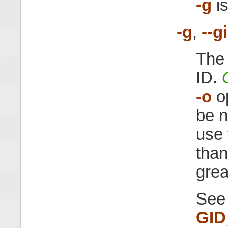
-g
is
-g
,
--g
The 
ID.
-o
op
be n
use 
than
grea
See
GI