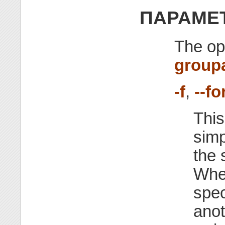
ПАРАМЕ
The op
group
-f
,
--fo
This
simp
the 
Whe
spec
anot