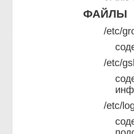
ФАЙЛЫ
/etc/g
сод
/etc/g
сод
инф
/etc/lo
сод
под