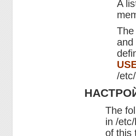
A li
memb
The 
and
defi
US
/etc
НАСТРО
The fol
in /etc
of this 