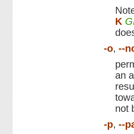
Not
K
G
does
-o
,
--n
perm
an a
resu
tow
not 
-p
,
--