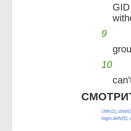
GID 
wit
9
grou
10
can'
СМОТРИ
chfn(1)
,
chsh(
login.defs(5)
,