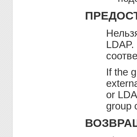
ПРЕДОС
Нельзя
LDAP.
соотв
If the
extern
or LD
group 
ВОЗВРА