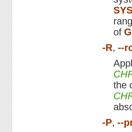
SYS
rang
of
G
-R
,
--r
Appl
CH
the 
CH
abso
-P
,
--p