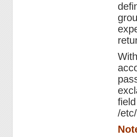
defi
gro
expe
ret
With
acco
pass
excl
fiel
/etc
Not