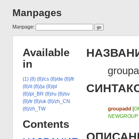
Manpages
Manpage:
НАЗВАН
Available
in
groupa
(1)
(8)
(8)/cs
(8)/de
(8)/fr
СИНТАК
(8)/it
(8)/ja
(8)/pl
(8)/pt_BR
(8)/ru
(8)/sv
(8)/tr
(8)/uk
(8)/zh_CN
groupadd
[
O
(8)/zh_TW
NEWGROUP
Contents
ОПИСАН