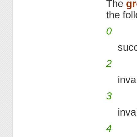
The
g
the fol
0
suc
2
inv
3
inva
4