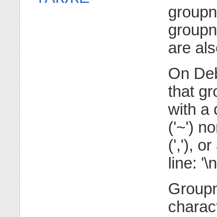
groupn
groupn
are als
On Deb
that g
with a 
('~') n
(','), 
line: '\
Groupn
charac