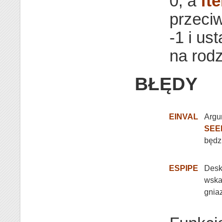
0, a
fte
przeci
-1 i us
na rodz
BŁĘDY
EINVAL
Arg
SEE
będz
ESPIPE
Deskr
wskaź
gnia