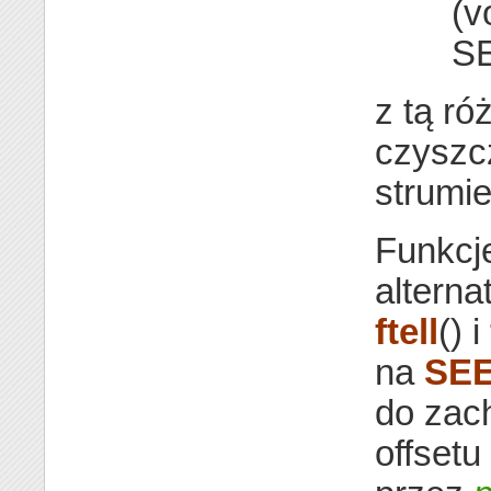
(v
S
z tą ró
czyszc
strumi
Funkcj
alterna
ftell
() i
na
SE
do zac
offset