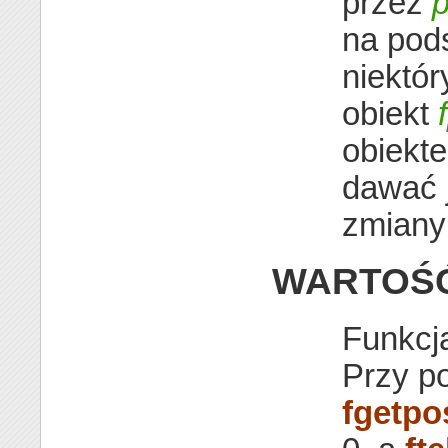
przez
na pod
niektó
obiekt
obiekt
dawać 
zmiany 
WARTOŚ
Funkcj
Przy p
fgetpo