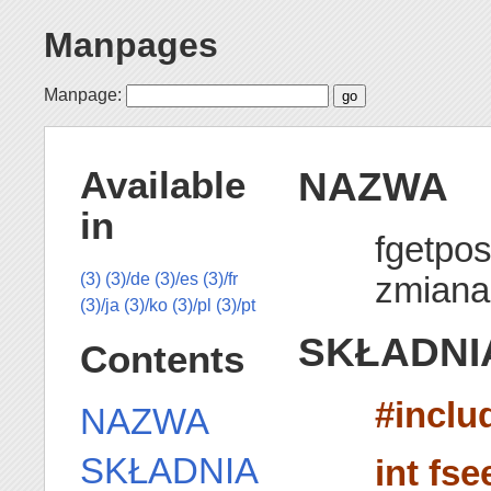
Manpages
Manpage:
NAZWA
Available
in
fgetpos,
zmiana 
(3)
(3)/de
(3)/es
(3)/fr
(3)/ja
(3)/ko
(3)/pl
(3)/pt
SKŁADNI
Contents
#inclu
NAZWA
SKŁADNIA
int fse