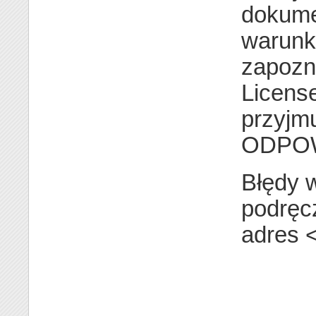
dokumen
warunk
zapozn
License
przyjm
ODPOW
Błędy 
podręc
adres 