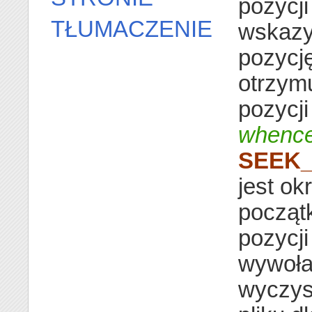
pozycji
TŁUMACZENIE
wskaz
pozycję
otrzymu
pozycji
whenc
SEEK
jest o
początk
pozycji
wywoła
wyczys