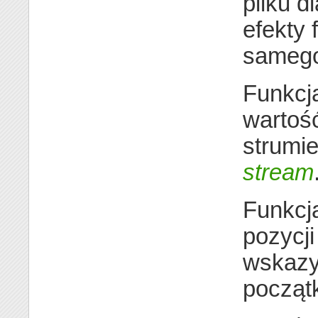
pliku d
efekty 
samego
Funkcj
wartość
strumi
stream
Funkcj
pozycji
wskaz
począt