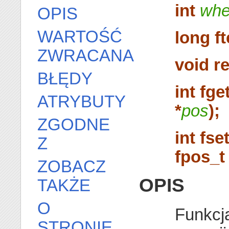
int
whe
OPIS
WARTOŚĆ
long ft
ZWRACANA
void r
BŁĘDY
int fge
ATRYBUTY
*
pos
);
ZGODNE
int fse
Z
fpos_t 
ZOBACZ
OPIS
TAKŻE
O
Funkcj
STRONIE