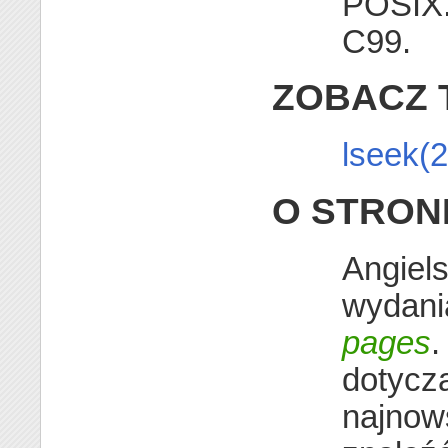
POSIX.
C99.
ZOBACZ 
lseek(2
O STRON
Angiels
wydani
pages
.
dotycz
najnow