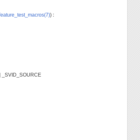
feature_test_macros(7)
) :
E || _SVID_SOURCE