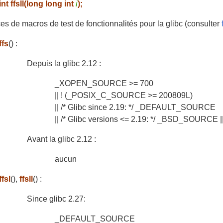
int ffsll(long long int
i
);
s de macros de test de fonctionnalités pour la glibc (consulter
ffs
() :
Depuis la glibc 2.12 :
_XOPEN_SOURCE >= 700
|| ! (_POSIX_C_SOURCE >= 200809L)
|| /* Glibc since 2.19: */ _DEFAULT_SOURCE
|| /* Glibc versions <= 2.19: */ _BSD_SOURC
Avant la glibc 2.12 :
aucun
ffsl
(),
ffsll
() :
Since glibc 2.27:
_DEFAULT_SOURCE