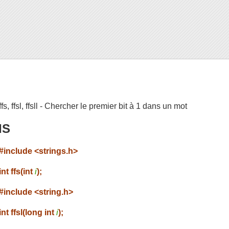
ffs, ffsl, ffsll - Chercher le premier bit à 1 dans un mot
IS
#include <strings.h>
int ffs(int
i
);
#include <string.h>
int ffsl(long int
i
);