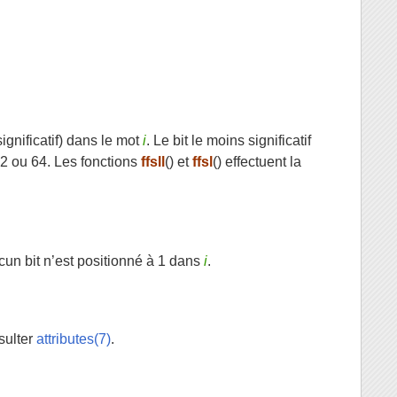
significatif) dans le mot
i
. Le bit le moins significatif
 32 ou 64. Les fonctions
ffsll
() et
ffsl
() effectuent la
ucun bit n’est positionné à 1 dans
i
.
sulter
attributes(7)
.