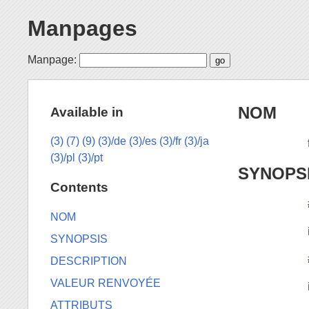
Manpages
Manpage:
NOM
Available in
(3)
(7)
(9)
(3)/de
(3)/es
(3)/fr
(3)/ja
(3)/pl
(3)/pt
SYNOPS
Contents
NOM
SYNOPSIS
DESCRIPTION
VALEUR RENVOYÉE
ATTRIBUTS