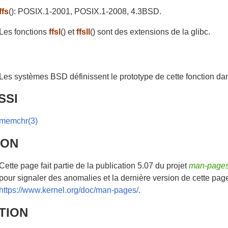
ffs
(): POSIX.1-2001, POSIX.1-2008, 4.3BSD.
Les fonctions
ffsl
() et
ffsll
() sont des extensions de la glibc.
Les systèmes BSD définissent le prototype de cette fonction d
SSI
memchr(3)
HON
Cette page fait partie de la publication 5.07 du projet
man-page
pour signaler des anomalies et la dernière version de cette pag
https://www.kernel.org/doc/man-pages/
.
TION