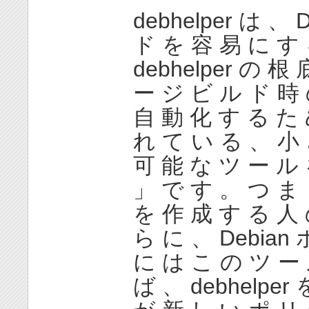
debhelper は 、
ド を 容 易 に す
debhelper の 
ー ジ ビ ル ド 時 
自 動 化 す る た
れ て い る 、 小 
可 能 な ツ ー ル 
」 で す 。 つ ま 
を 作 成 す る 人 
ら に 、 Debian
に は こ の ツ ー 
ば 、 debhelpe