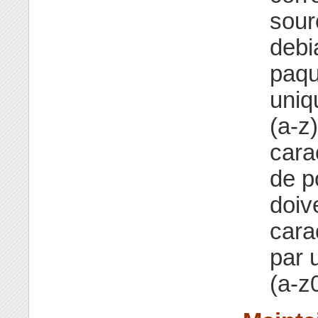
sour
debi
paqu
uniq
(a-z)
cara
de p
doiv
cara
par 
(a-z