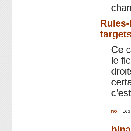
cham
Rules-
target
Ce c
le fi
droi
cert
c’est
no
Les 
bina