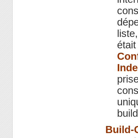
const
dépe
liste
étai
Conf
Ind
pris
cons
uniq
build
Build-