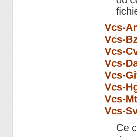
fich
Vcs-Ar
Vcs-Bz
Vcs-Cv
Vcs-Da
Vcs-Gi
Vcs-Hg
Vcs-Mt
Vcs-Sv
Ce c