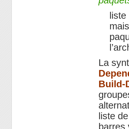
paquet
list
mais
paqu
l’arc
La syn
Depen
Build-
groupe
alterna
liste d
barres 