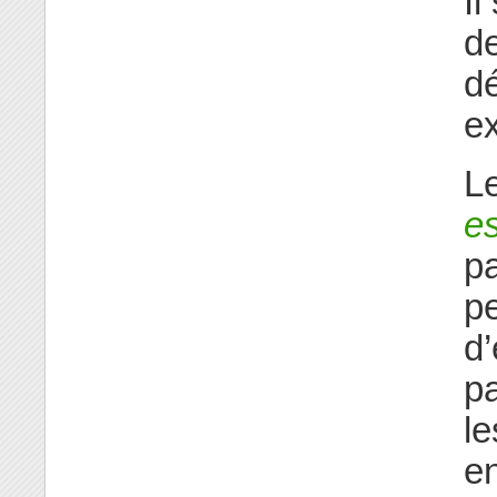
Il
d
dé
ex
L
e
pa
pe
d’
pa
le
e