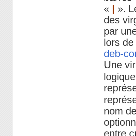
«
|
». L
des vir
par une
lors de
deb-con
Une vi
logique
représ
représe
nom de 
optionn
entre c