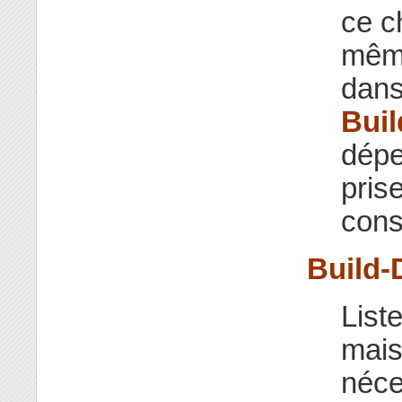
ce c
même
dan
Bui
dépe
pris
cons
Build-
List
mais
néce