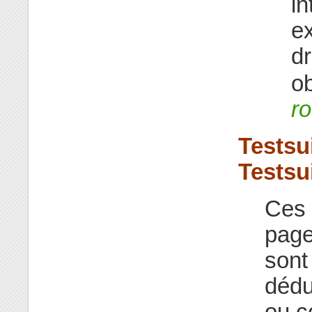
in
e
dr
ob
ro
Testsu
Testsu
Ces 
page
sont
dédu
ou c