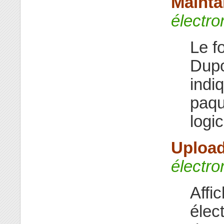
Mainta
électro
Le f
Dupo
indi
paqu
logi
Upload
électro
Affi
élec