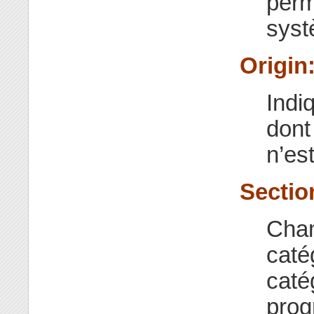
perm
syst
Origin
Indi
dont
n’es
Sectio
Cham
caté
caté
prog