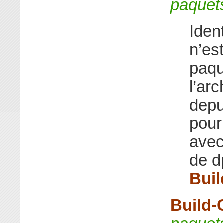
paquet
Iden
n’es
paqu
l’ar
depu
pour
avec
de dp
Buil
Build-