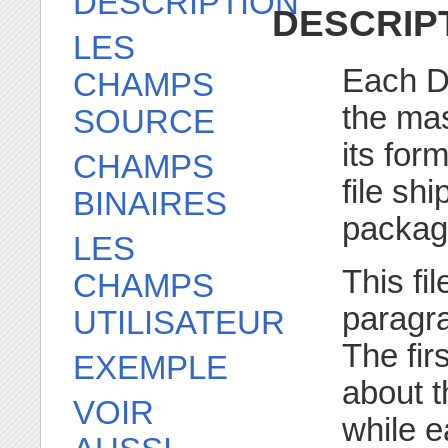
DESCRIPTION
DESCRIP
LES
Each D
CHAMPS
the mas
SOURCE
its for
CHAMPS
file sh
BINAIRES
packag
LES
This fil
CHAMPS
paragra
UTILISATEUR
The fir
EXEMPLE
about t
VOIR
while e