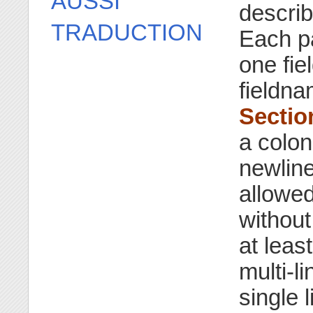
AUSSI
describ
TRADUCTION
Each pa
one fiel
fieldn
Sectio
a colon
newline
allowed
without
at leas
multi-li
single 