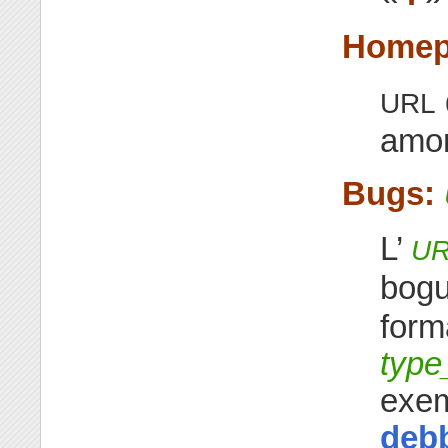
Homep
URL
amon
Bugs:
L’
U
bogu
forma
type
exe
debb