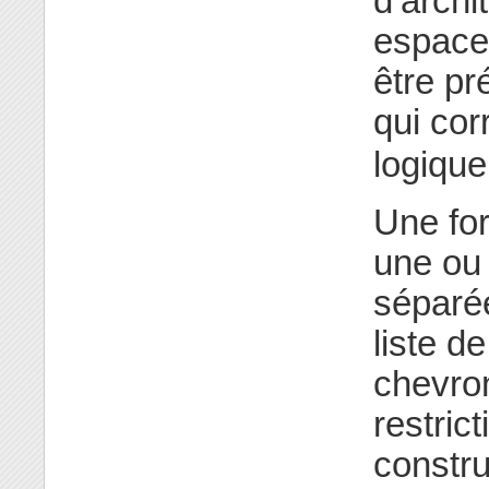
d’archi
espace
être pr
qui co
logique
Une for
une ou 
séparé
liste de
chevron
restric
constr