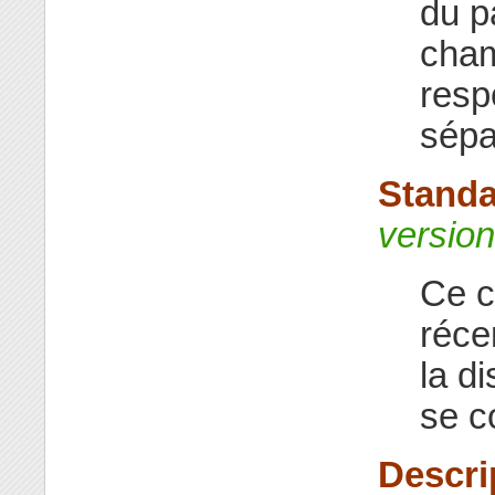
du p
cha
resp
sépa
Standa
version
Ce c
réce
la d
se c
Descri