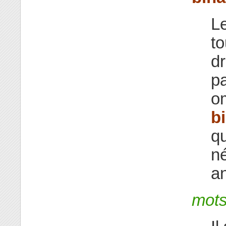
Le
to
dr
p
om
b
qu
né
an
mots