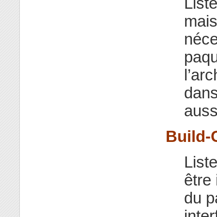
List
mais
néce
paqu
l’ar
dan
aussi
Build-
List
être 
du p
inte