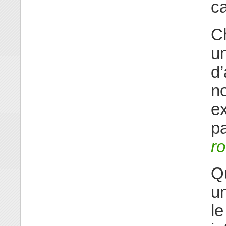
c
Ch
u
d’
no
ex
pa
ro
Q
u
l