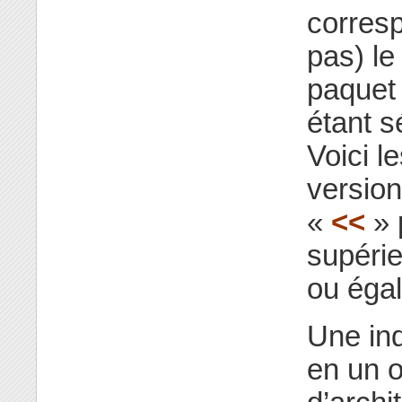
corresp
pas) le
paquet
étant s
Voici l
version
«
<<
» 
supérie
ou égal
Une ind
en un 