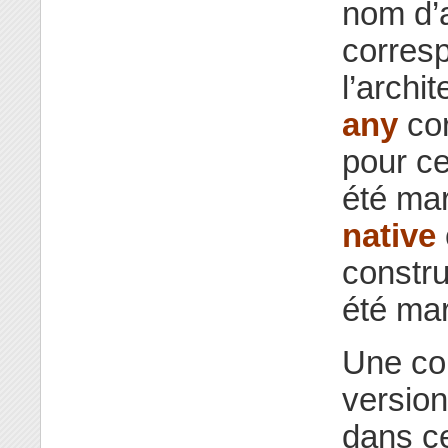
nom d’a
corres
l’archi
any
cor
pour ce
été ma
native
constru
été ma
Une con
versio
dans ce