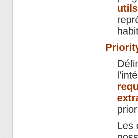
utils
repr
habi
Priorit
Défi
l’in
requ
extr
prior
Les
poss