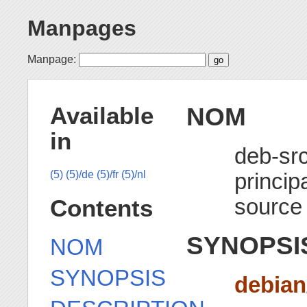
Manpages
Manpage:
NOM
Available
in
deb-src
princip
(5)
(5)/de
(5)/fr
(5)/nl
source
Contents
SYNOPSI
NOM
SYNOPSIS
debian