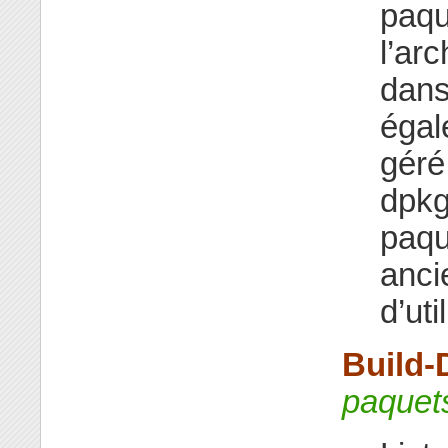
paqu
l’ar
dan
égal
géré
dpkg
paqu
anci
d’uti
Build-
paquet