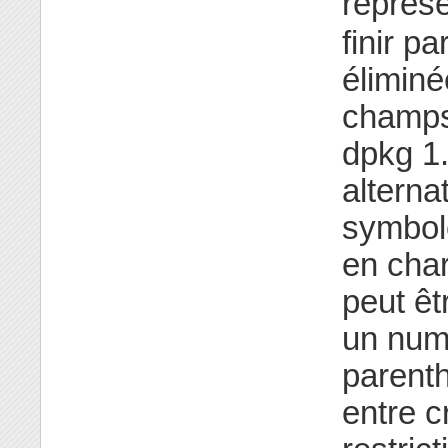
représ
finir pa
éliminé
champ
dpkg 1.
alterna
symbole
en cha
peut êt
un num
parenth
entre c