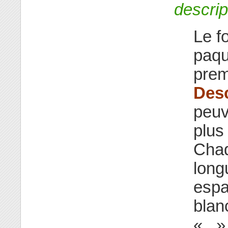
descrip
Le f
paqu
prem
Desc
peuv
plus 
Chaq
long
espa
blan
«
.
» 