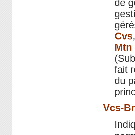
de g
gest
géré
Cvs
Mtn
(Sub
fait
du p
princ
Vcs-Br
Indi