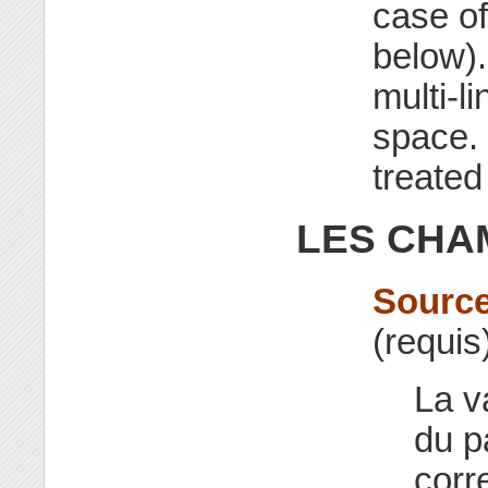
case o
below).
multi-li
space. 
treate
LES CHA
Source
(requis
La v
du p
corr