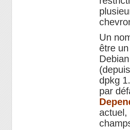
restric
plusieu
chevro
Un nom 
être un
Debian
(depui
dpkg 1.
par dé
Depen
actuel,
champ