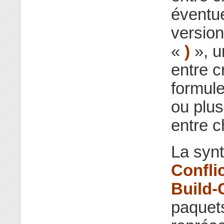
éventue
versio
«
)
», u
entre 
formule
ou plus
entre 
La syn
Confli
Build-
paquets