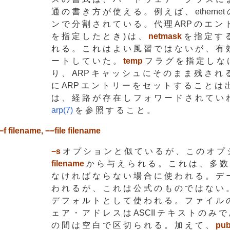
通 の 書 き 方 が 使 え る 。 例 え ば 、 ethernet
ン で 分 割 さ れ て い る 。 代 理 ARP の エ ン 
を 指 定 し た と き ) は 、
netmask
を 指 定 す る
れ る 。 こ れ は よ い 風 習 で は な い が 、 有 
ー ト し て い た 。
temp
フ ラ グ を 指 定 し な 
り 、 ARP キ ャ ッ シ ュ に そ の ま ま 残 さ れ 
に ARP エ ン ト リ ー を セ ッ ト す る こ と は 出
は 、 経 路 が 存 在 し フ ォ ワ ー ド さ れ て い れ
arp(7)
を 参 照 す る こ と 。
−f filename, −−file filename
−s
オ プ シ ョ ン と 似 て い る が 、 こ の オ プ 
filename
か ら 与 え ら れ る 。 こ れ は 、 多 数 
な け れ ば な ら な い 場 合 に 使 わ れ る 。 デ 
わ れ る が 、 こ れ は 公 式 の も の で は な い 。
デ フ ォ ル ト と し て 使 わ れ る 。 フ ァ イ ル 
ェ ア ・ ア ド レ ス は ASCII テ キ ス ト の み で
の 間 は 空 白 で 区 切 ら れ る 。 加 え て 、
pu