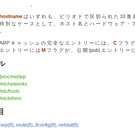
。
hostname
は い ず れ も 、 ピ リ オ ド で 区 切 ら れ た 10 進
特 別 な ケ ー ス と し て 、 ホ ス ト 名 と ハ ー ド ウ ェ ア ・ 
。
ARP キ ャ ッ シ ュ の 完 全 な エ ン ト リ ー に は 、
C
フ ラ グ 
エ ン ト リ ー に は
M
フ ラ グ が 、 公 開 (pub) エ ン ト リ ー 
 ル
/proc/net/arp
/etc/networks
/etc/hosts
/etc/ethers
目
rarp(8)
,
route(8)
,
ifconfig(8)
,
netstat(8)