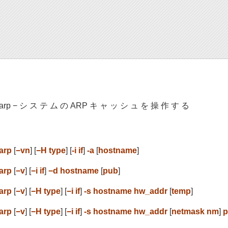
arp − シ ス テ ム の ARP キ ャ ッ シ ュ を 操 作 す る
arp
[
−vn
] [
−H type
] [
-i if
]
-a
[
hostname
]
arp
[
−v
] [
−i if
]
−d hostname
[
pub
]
arp
[
−v
] [
−H type
] [
−i if
]
-s hostname hw_addr
[
temp
]
arp
[
−v
] [
−H type
] [
−i if
]
-s hostname hw_addr
[
netmask nm
]