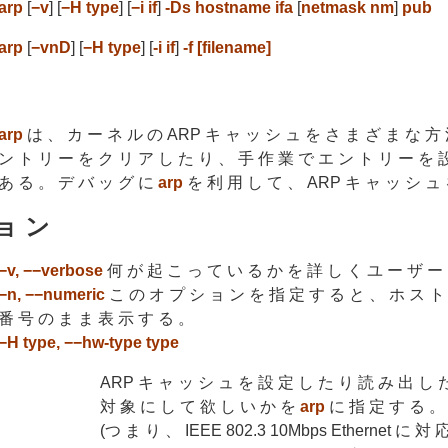
arp
[
−v
] [
−H type
] [
−i if
]
-Ds hostname ifa
[
netmask nm
]
pub
arp
[
−vnD
] [
−H type
] [
-i if
]
-f [filename]
arp
は 、 カ ー ネ ル の ARP キ ャ ッ シ ュ を さ ま ざ ま な 方 
ン ト リ ー を ク リ ア し た り 、 手 作 業 で エ ン ト リ ー を 
あ る 。 デ バ ッ グ に
arp
を 利 用 し て 、 ARP キ ャ ッ シ ュ 
ョ ン
−v, −−verbose
何 が 起 こ っ て い る か を 詳 し く ユ ー ザ ー
−n, −−numeric
こ の オ プ シ ョ ン を 指 定 す る と 、 ホ ス ト
番 号 の ま ま 表 示 す る 。
−H type, −−hw-type type
ARP キ ャ ッ シ ュ を 設 定 し た り 読 み 出 し 
対 象 に し て 欲 し い か を
arp
に 指 定 す る 。
(つ ま り 、 IEEE 802.3 10Mbps Ethernet に 