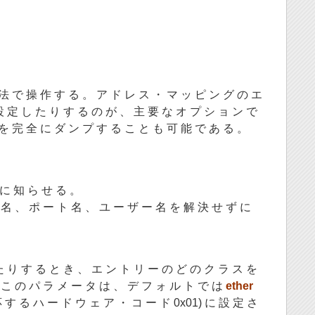
法 で 操 作 す る 。 ア ド レ ス ・ マ ッ ピ ン グ の エ
設 定 し た り す る の が 、 主 要 な オ プ シ ョ ン で
を 完 全 に ダ ン プ す る こ と も 可 能 で あ る 。
 に 知 ら せ る 。
 名 、 ポ ー ト 名 、 ユ ー ザ ー 名 を 解 決 せ ず に
た り す る と き 、 エ ン ト リ ー の ど の ク ラ ス を
 こ の パ ラ メ ー タ は 、 デ フ ォ ル ト で は
ether
対 応 す る ハ ー ド ウ ェ ア ・ コ ー ド 0x01) に 設 定 さ