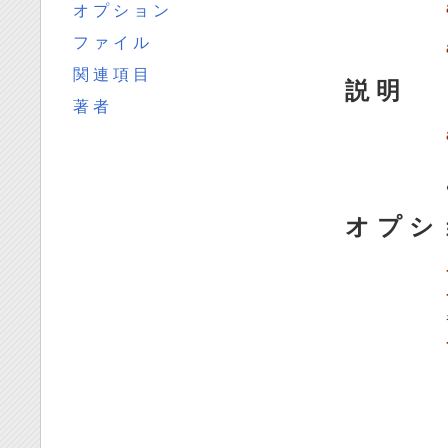
オ プ シ ョ ン
フ ァ イ ル
関 連 項 目
説 明
著 者
オ プ シ 