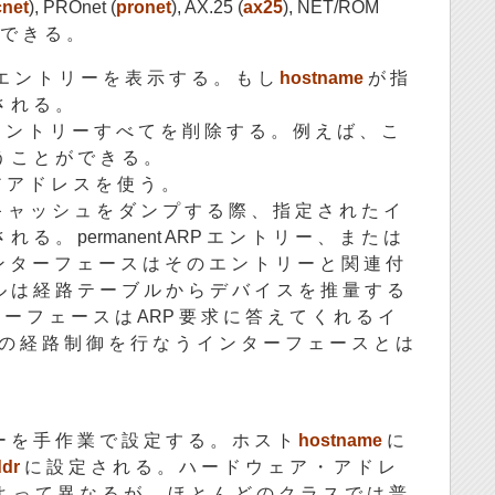
cnet
), PROnet (
pronet
), AX.25 (
ax25
), NET/ROM
 で き る 。
エ ン ト リ ー を 表 示 す る 。 も し
hostname
が 指
さ れ る 。
 ン ト リ ー す べ て を 削 除 す る 。 例 え ば 、 こ
う こ と が で き る 。
 ア ド レ ス を 使 う 。
 ャ ッ シ ュ を ダ ン プ す る 際 、 指 定 さ れ た イ
 れ る 。 permanent ARP エ ン ト リ ー 、 ま た は
ン タ ー フ ェ ー ス は そ の エ ン ト リ ー と 関 連 付
ル は 経 路 テ ー ブ ル か ら デ バ イ ス を 推 量 す る
 ー フ ェ ー ス は ARP 要 求 に 答 え て く れ る イ
 の 経 路 制 御 を 行 な う イ ン タ ー フ ェ ー ス と は
ー を 手 作 業 で 設 定 す る 。 ホ ス ト
hostname
に
dr
に 設 定 さ れ る 。 ハ ー ド ウ ェ ア ・ ア ド レ
よ っ て 異 な る が 、 ほ と ん ど の ク ラ ス で は 普