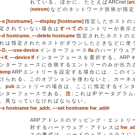
れ て い る 。 ほ か に 、 た と え ば ARCnet (
ar
(
netrom
) な ど の ネ ッ ト ワ ー ク 技 術 が 指 定
−a [hostname], −−display [hostname]
指 定 し た ホ ス ト の 
定 さ れ て い な い 場 合 は
す べ て の
エ ン ト リ ー が 表 示 
−d hostname, −−delete hostname
指 定 さ れ た ホ ス ト の エ
れ は 指 定 さ れ た ホ ス ト が ダ ウ ン し た と き な ど に 使 
−D, −−use-device
イ ン タ ー フ ェ ー ス
ifa
の ハ ー ド ウ ェ ア
−i If, −−device If
イ ン タ ー フ ェ ー ス を 選 択 す る 。 ARP キ
ン タ ー フ ェ ー ス に 合 致 す る エ ン ト リ ー の み が 出 力 さ
temp
ARP エ ン ト リ ー を 設 定 す る 場 合 に は 、 こ の イ 
け ら れ る 。 こ の オ プ シ ョ ン を 使 わ な い と 、 カ ー ネ 
。
pub
エ ン ト リ ー の 場 合 は 、 こ こ に 指 定 す る イ ン タ
ン タ ー フ ェ ー ス で あ る 。
注 :
こ れ は IP デ ー タ グ ラ ム
、 異 な っ て い な け れ ば な ら な い 。
−s hostname hw_addr, −−set hostname hw_addr
ARP ア ド レ ス の マ ッ ピ ン グ ・ エ ン ト リ 
対 す る ハ ー ド ウ ェ ア ・ ア ド レ ス は
hw_ad
ス の 書 式 は 、 ハ ー ド ウ ェ ア ・ ク ラ ス に 