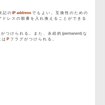
 表 記 の
IP address
で も よ い 。 互 換 性 の た め の
ア ド レ ス の 順 番 を 入 れ 換 え る こ と が で き る
が つ け ら れ る 。 ま た 、 永 続 的 (permanent) な
に は
P
フ ラ グ が つ け ら れ る 。