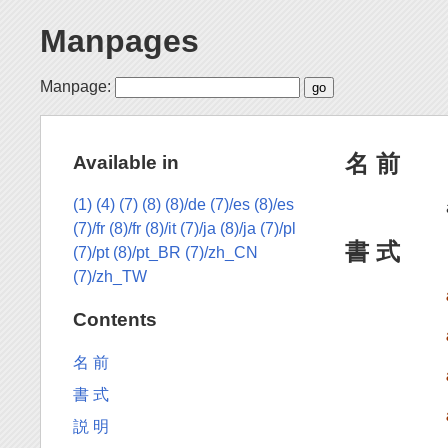
Manpages
Manpage:
名 前
Available in
(1)
(4)
(7)
(8)
(8)/de
(7)/es
(8)/es
(7)/fr
(8)/fr
(8)/it
(7)/ja
(8)/ja
(7)/pl
書 式
(7)/pt
(8)/pt_BR
(7)/zh_CN
(7)/zh_TW
Contents
名 前
書 式
説 明