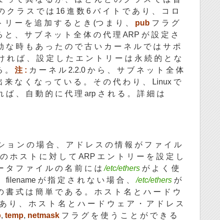
 の ク ラ ス で は 16 進 数 6 バ イ ト で あ り 、 コ ロ
ト リ ー を 追 加 す る と き (つ ま り 、
pub
フ ラ グ
 と 、 サ ブ ネ ッ ト 全 体 の 代 理 ARP が 設 定 さ
効 な 時 も あ っ た の で 古 い カ ー ネ ル で は サ ポ
け れ ば 、 設 定 し た エ ン ト リ ー は 永 続 的 と な
る 。
注 :
カ ー ネ ル 2.2.0 か ら 、 サ ブ ネ ッ ト 全 体
 来 な く な っ て い る 。 そ の 代 わ り 、 Linux で
 ば 、 自 動 的 に 代 理 arp さ れ る 。 詳 細 は
シ ョ ン の 場 合 、 ア ド レ ス の 情 報 が フ ァ イ ル
の ホ ス ト に 対 し て ARP エ ン ト リ ー を 設 定 し
ー タ フ ァ イ ル の 名 前 に は
/etc/ethers
が よ く 使
 filename が 指 定 さ れ な い 場 合 、
/etc/ethers
が
の 書 式 は 簡 単 で あ る 。 ホ ス ト 名 と ハ ー ド ウ
 あ り 、 ホ ス ト 名 と ハ ー ド ウ ェ ア ・ ア ド レ ス
b
,
temp
,
netmask
フ ラ グ を 使 う こ と が で き る