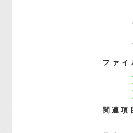
フ ァ イ
関 連 項 